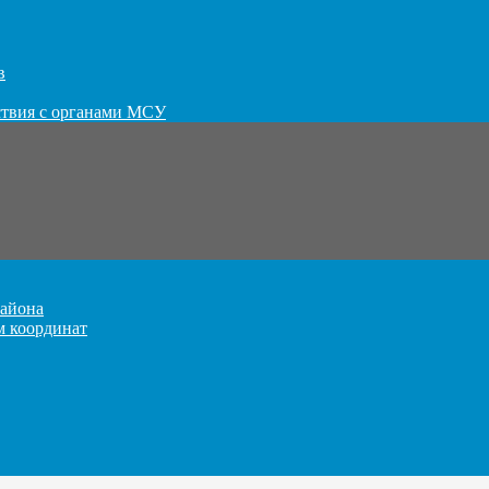
в
ствия с органами МСУ
айона
м координат