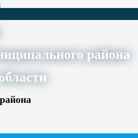
Ц
ниципального района
области
 района