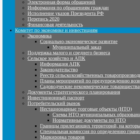
Электронная форма обращений
Информация по обращениям граждан
Исполнение указов Президента РФ
Перепись 2020
Финансовая деятельность
Комитет по экономике и инвестициям
Экономика
Социально-экономическое развитие
Муниципальный заказ
Поддержка малого и среднего бизнеса
Сельское хозяйство и АПК
Информация АПК
Законодательство
Реестр сельскохозяйственных товаропроизвод
Планы мероприятий по предупреждению воз
Садоводческие некоммерческие товарищества
Документы стратегического планирования
Инвестиционный паспорт
Потребительский рынок
Нестационарные торговые объекты (НТО)
Схемы НТО муниципальных образовани
Нормативные документы по НТО
Границы прилегающих территорий, на которы
Специальная комиссия по определению грани
Маркировка товаров