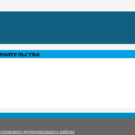
имательства
олховского муниципального района