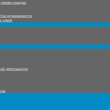
гориям граждан
ктов недвижимости
х семей
ой деятельности
нов