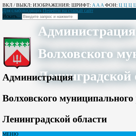
ВКЛ / ВЫКЛ:
ИЗОБРАЖЕНИЯ:
ШРИФТ:
A
A
A
ФОН:
Ц
Ц
Ц
Для слабовидящих
Перейти на старый сайт
Искать...
Администрация
Волховского му
Ленинградской 
Администрация
Волховского муниципального
Ленинградской области
МЕНЮ