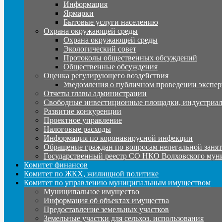
Информация
Ярмарки
Бытовые услуги населению
Охрана окружающей среды
Охрана окружающей среды
Экологический совет
Протоколы общественных обсуждений
Общественные обсуждения
Оценка регулирующего воздействия
Уведомления о публичном проведении экспер
Отчеты главы администрации
Свободные инвестиционные площадки, индустриал
Развитие конкуренции
Проектное управление
Налоговые расходы
Информация по коронавирусной инфекции
Обращение граждан по вопросам нелегальной заня
Государственный реестр СО НКО Волховского мун
Комитет финансов
Комитет по ЖКХ, жилищной политике
Комитет по управлению муниципальным имуществом
Муниципальное имущество
Информация об объектах имущества
Предоставление земельных участков
Земельные участки для сельхоз. использования