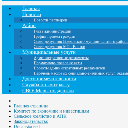
Главная
Новости
Новости партнеров
Район
Глава администрации
График приема граждан
Совет депутатов Волховского муниципального район
Совет депутатов МО г.Волхов
Муниципальные услуги
Административные регламенты
Нормативно-правовые акты
Проекты административных регламентов
Перечень массовых социально-значимых услуг, оказ
Достопримечательности
Служба по контракту
СВО: Меры поддержки
Главная страница
Комитет по экономике и инвестициям
Сельское хозяйство и АПК
Законодательство
Uncategorised