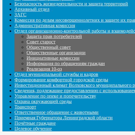
Безопасность жизнедеятельности и защита территорий
Архивный отдел
ЗАГС
Комиссия по делам несовершеннолетних и защите их пра
Административная комиссия
Отдел организационно-контрольной работы и взаимодей
Защита прав потребителей
Совет старост
Общественный совет
Общественные организации
Инициативные комиссии
Информация по обращениям граждан
Реализация 10-оз
Отдел муниципальной службы и кадров
Формирование комфортной городской среды
Инвестиционный климат Волховского муниципального р
Сведения, подлежащие предоставлению с использование
Управление по опеке и попечительству
Охрана окружающей среды
Транспорт
Ответственное обращение с животными
Приемная Губернатора Ленинградской области
Почётные граждане
Целевое обучение