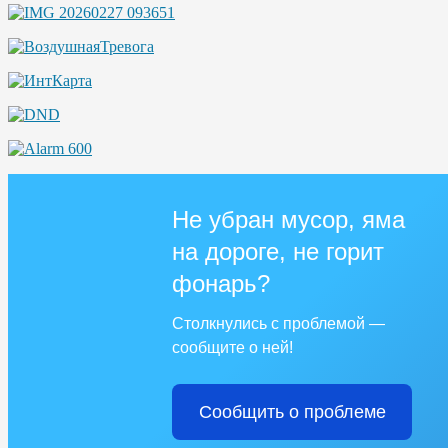
Не убран мусор, яма
на дороге, не горит
фонарь?
Столкнулись с проблемой —
сообщите о ней!
Сообщить о проблеме