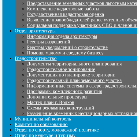
Предоставление земельных участков льготным кате
Комплексные кадастровые работы
Государственная кадастровая оценка
Выявление правообладателей ранее учтенных объе
Социальная поддержка участников СВО и членов и
Отдел архитектуры
Информация отдела архитектуры
Реестры разрешений
Реестры уведомлений о строительстве
Помощь малому и среднему бизнесу
Градостроительство
Документы территориального планирования
Градостроительное зонирование
Документация по планировке территории
Градостроительный план земельного участка
Информационные системы в сфере градостроительн
Программы комплексного развития
Дополнительные процедуры
Мастер-план г. Волхов
Схемы рекламных конструкций
Размещение временных нестационарных аттракцио
Муниципальный контроль
Комитет по образованию
Отдел по спорту, молодежной политике
Отдел по культуре и туризму