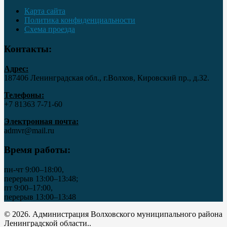
Карта сайта
Политика конфиденциальности
Схема проезда
Контакты:
Адрес:
187406 Ленинградская обл., г.Волхов, Кировский пр., д.32.
Телефоны:
+7 81363 7‑71-60
Электронная почта:
admvr@mail.ru
Время работы:
пн-чт 9:00–18:00,
перерыв 13:00–13:48;
пт 9:00–17:00,
перерыв 13:00–13:48
© 2026. Администрация Волховского муниципального района
Ленинградской области..