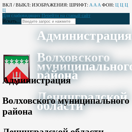
ВКЛ / ВЫКЛ:
ИЗОБРАЖЕНИЯ:
ШРИФТ:
A
A
A
ФОН:
Ц
Ц
Ц
Ц
Для слабовидящих
Перейти на старый сайт
Искать...
Администрация
Волховского
муниципальног
района
Администрация
Ленинградской
Волховского муниципального
области
района
Ленинградской области