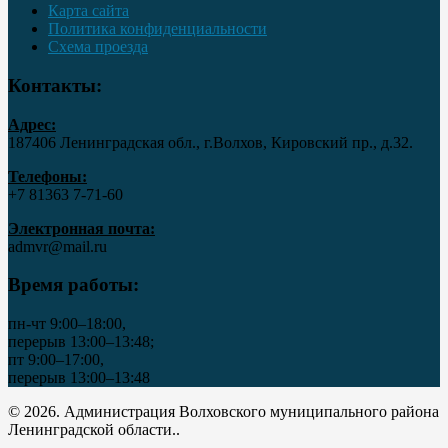
Карта сайта
Политика конфиденциальности
Схема проезда
Контакты:
Адрес:
187406 Ленинградская обл., г.Волхов, Кировский пр., д.32.
Телефоны:
+7 81363 7‑71-60
Электронная почта:
admvr@mail.ru
Время работы:
пн-чт 9:00–18:00,
перерыв 13:00–13:48;
пт 9:00–17:00,
перерыв 13:00–13:48
© 2026. Администрация Волховского муниципального района
Ленинградской области..