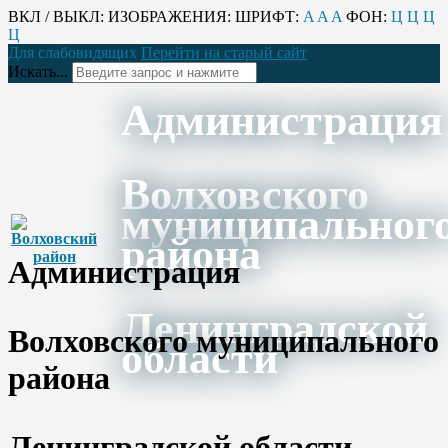
ВКЛ / ВЫКЛ:
ИЗОБРАЖЕНИЯ:
ШРИФТ:
A
A
A
ФОН:
Ц
Ц
Ц
Ц
Для слабовидящих
Перейти на старый сайт
Искать...
Администрация
Волховского
муниципальног
района
Администрация
Ленинградской
Волховского муниципального
области
района
Ленинградской области