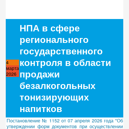
НПА в сфере
регионального
государственного
контроля в области
4
марта
продажи
2026
безалкогольных
тонизирующих
напитков
Постановление № 1152 от 07 апреля 2026 года "Об
утверждении форм документов при осуществлении