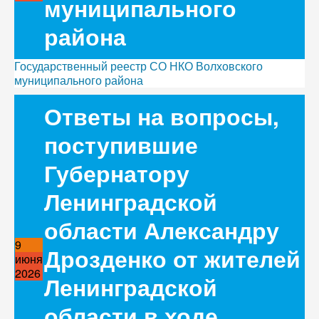
муниципального
района
Государственный реестр СО НКО Волховского
муниципального района
Ответы на вопросы,
поступившие
Губернатору
Ленинградской
области Александру
9
Дрозденко от жителей
июня
2026
Ленинградской
области в ходе