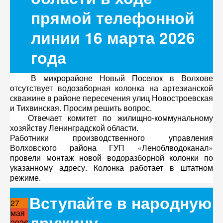
прямой телефонной
линии 16 марта 2026
года
В микрорайоне Новый Поселок в Волхове
отсутствует водозаборная колонка на артезианской
скважине в районе пересечения улиц Новостроевская
и Тихвинская. Просим решить вопрос.
Отвечает комитет по жилищно-коммунальному
хозяйству Ленинградской области.
Работники производственного управления
Волховского района ГУП «Леноблводоканал»
провели монтаж новой водоразборной колонки по
указанному адресу. Колонка работает в штатном
режиме.
Вступайте в народную
27
мая
дружину
2026