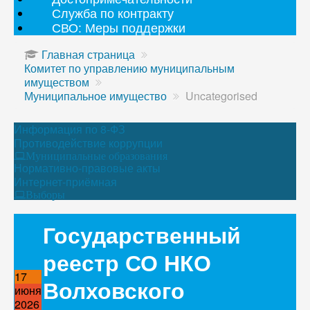
Служба по контракту
СВО: Меры поддержки
Главная страница
Комитет по управлению муниципальным
имуществом
Муниципальное имущество
Uncategorised
Информация по 8-ФЗ
Противодействие коррупции
Муниципальные образования
Нормативно-правовые акты
Интернет-приёмная
Выборы
Государственный
реестр СО НКО
17
Волховского
июня
2026