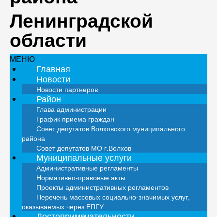
Ленинградской
области
МЕНЮ
Главная
Новости
Новости партнеров
Район
Глава администрации
График приема граждан
Совет депутатов Волховского муниципального
района
Совет депутатов МО г.Волхов
Муниципальные услуги
Административные регламенты
Нормативно-правовые акты
Проекты административных регламентов
Перечень массовых социально-значимых услуг,
оказываемых через ЕПГУ
Достопримечательности