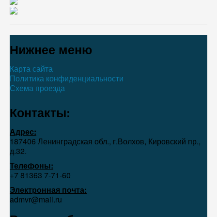
Нижнее меню
Карта сайта
Политика конфиденциальности
Схема проезда
Контакты:
Адрес:
187406 Ленинградская обл., г.Волхов, Кировский пр.,
д.32.
Телефоны:
+7 81363 7‑71-60
Электронная почта:
admvr@mail.ru