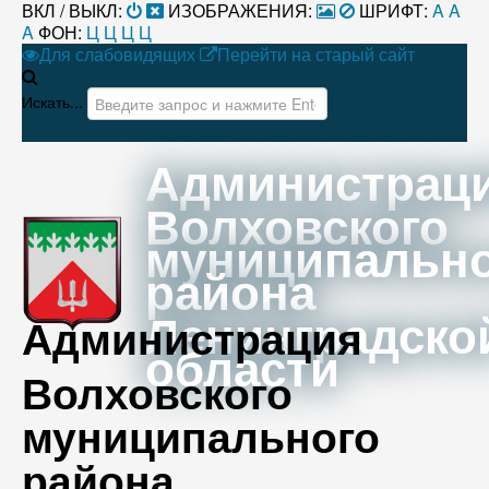
ВКЛ / ВЫКЛ:
ИЗОБРАЖЕНИЯ:
ШРИФТ:
A
A
A
ФОН:
Ц
Ц
Ц
Ц
Для слабовидящих
Перейти на старый сайт
Искать...
Администрац
Волховского
муниципальн
района
Ленинградско
Администрация
области
Волховского
муниципального
района