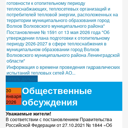
готовности к отопительному периоду
теплоснабжающих, теплосетевых организаций и
потребителей тепловой энергии, расположенных на
территории муниципального образования город
Волхов Волховского муниципального района"
Постановление № 1591 от 13 мая 2026 года "Об
утверждении плана подготовки к отопительному
периоду 2026-2027 в сфере теплоснабжения в
муниципальном образовании город Волхов
Волховского муниципального района Ленинградской
области"
Информация о времени проведения гидравлических
испытаний тепловых сетей АО...
Читать дальше
Общественные
30
января
обсуждения
2026
Уважаемые жители!
В соответствии с постановлением Правительства
Российской Федерации от 27.10.2021 № 1844 «Об