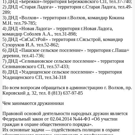
1) ДНД «Бережки»-территория Бережковского СП, тел.37-740;
2) ДНД «Старая Ладога» - территория с.Старая Ладога, тел.49-
289;
3) ДНД «Волхов» - территория г.Волхов, командир Кокина
М.Н. тел.79-785;
4) ДНД «Новая Ладога» - территория г.Новая Ладога,
командир Соболев А.А., тел.31-898;
5) ДНД «СяСьСтРой» - территория г.Сясьстрой, командир
Сухоруков И.А. тел.52-862;
6) ДНД «Пашское сельское поселение» - территория с.Паша+
деревни, тел.41-736;
7) ДНД «Селивановское сельское поселение» - территория
Селивановского СП, тел.57-433;
8) ДНД «Усадищенское сельское поселение» - территория
Усадищенского СП, тел.34-318
По всем вопросам обращаться в администрацию г. Волхов, пр.
Кировский д. 32, тел. 8 (813) 637-97-85
Чем занимаются дружинники
Правовой основой деятельности народных дружин является
Федеральный закон от 02.04.2014 №44-ФЗ «Об участии
граждан в охране общественного порядка».
Их основные задачи — содействовать полиции в охране