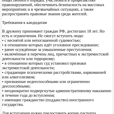
общественного порядка, участвовать в профилактике
правонарушений, обеспечивать безопасность на массовых
мероприятиях и в чрезвычайных ситуациях, а также
распространять правовые знания среди жителей.
Требования к кандидатам
В дружину принимают граждан РФ, достигших 18 лет. Но
есть и ограничения. Не смогут вступить люди:
• с неснятой или непогашенной судимостью;
• в отношении которых идёт уголовное преследование;
• ранее осуждённые за умышленные преступления;
• включённые в перечень лиц, причастных к экстремистской
деятельности или терроризму;
• в отношении которых суд установил признаки
экстремистской деятельности;
• страдающие психическими расстройствами, наркоманией
или алкоголизмом;
• признанные недееспособными или ограниченно
дееспособными;
• неоднократно подвергнутые административному наказанию
в течение года до вступления;
• имеющие гражданство (подданство) иностранного
государства.
Для вступления нужно предоставить копию паспорта,