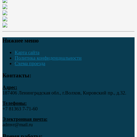
Нижнее меню
Карта сайта
Политика конфиденциальности
Схема проезда
Контакты:
Адрес:
187406 Ленинградская обл., г.Волхов, Кировский пр., д.32.
Телефоны:
+7 81363 7‑71-60
Электронная почта:
admvr@mail.ru
Время работы: