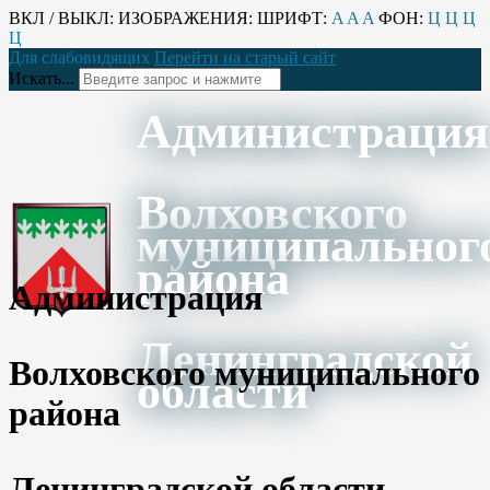
ВКЛ / ВЫКЛ:
ИЗОБРАЖЕНИЯ:
ШРИФТ:
A
A
A
ФОН:
Ц
Ц
Ц
Ц
Для слабовидящих
Перейти на старый сайт
Искать...
Администрация
Волховского
муниципальног
района
Администрация
Ленинградской
Волховского муниципального
области
района
Ленинградской области