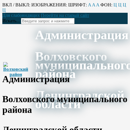
ВКЛ / ВЫКЛ:
ИЗОБРАЖЕНИЯ:
ШРИФТ:
A
A
A
ФОН:
Ц
Ц
Ц
Ц
Для слабовидящих
Перейти на старый сайт
Искать...
Администрация
Волховского
муниципальног
района
Администрация
Ленинградской
Волховского муниципального
области
района
Ленинградской области