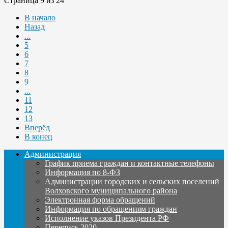
Страница 9 из 24
В начало
Назад
...
5
6
7
8
9
...
11
12
13
Вперёд
В конец
Администрация
График приема граждан и контактные телефоны
Информация по 8-ФЗ
Администрации городских и сельских поселений
Волховского муниципального района
Электронная форма обращений
Информация по обращениям граждан
Исполнение указов Президента РФ
Перепись 2020