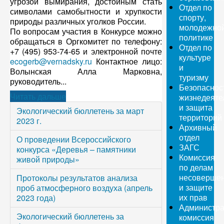
угрозой вымирания, достойным стать
Отдел по
символами самобытности и хрупкости
спорту,
природы различных уголков России.
молодежно
По вопросам участия в Конкурсе можно
политике
обращаться в Оргкомитет по телефону:
Отдел по
+7 (495) 953-74-65 и электронной почте
культуре
ecogerb@vernadsky.ru
Контактное лицо:
и
Волынская Алла Марковна,
туризму
руководитель...
Безопаснос
Читать дальше
жизнедеяте
и защита
Экологический бюллетень за март
территорий
2023 г.
Архивный
отдел
О проведении Всероссийского
ЗАГС
конкурса «Деревья – памятники
Комиссия
живой природы»
по делам
несовершен
Протоколы результатов анализа
и защите
проб атмосферного воздуха (апрель
их прав
2023 года)
Администра
Экологический бюллетень за
комиссия