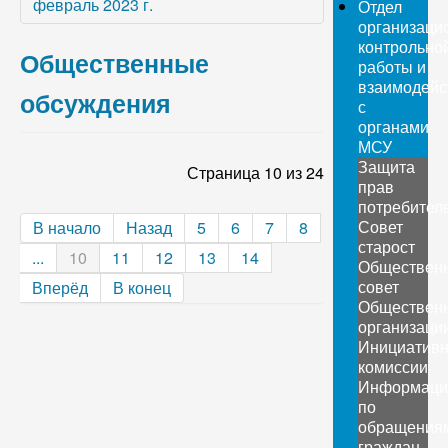
февраль 2023 г.
Отдел
организаци
контрольно
Общественные
работы и
взаимодейс
обсуждения
с
органами
МСУ
Защита
Страница 10 из 24
прав
потребител
Совет
В начало
Назад
5
6
7
8
старост
...
10
11
12
13
14
Обществен
совет
Вперёд
В конец
Обществен
организаци
Инициатив
комиссии
Информаци
по
обращения
граждан