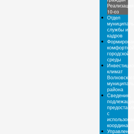
Реализация
10-оз
Отдел
муниципаль
службы и
кадров
Формирова
комфортно
городской
среды
Инвестици
климат
Волховског
муниципаль
района
Сведения,
подлежащи
предоставл
с
использова
координат
Управление