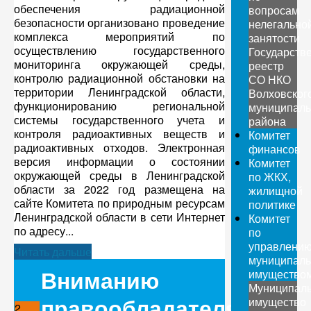
обеспечения радиационной
вопросам
безопасности организовано проведение
нелегально
комплекса мероприятий по
занятости
осуществлению государственного
Государств
мониторинга окружающей среды,
реестр
контролю радиационной обстановки на
СО НКО
территории Ленинградской области,
Волховског
функционированию региональной
муниципаль
системы государственного учета и
района
контроля радиоактивных веществ и
Комитет
радиоактивных отходов. Электронная
финансов
версия информации о состоянии
Комитет
окружающей среды в Ленинградской
по ЖКХ,
области за 2022 год размещена на
жилищной
сайте Комитета по природным ресурсам
политике
Ленинградской области в сети Интернет
Комитет
по адресу...
по
управлени
Читать дальше
муниципал
Вниманию
имущество
Муниципал
правообладателям
имущество
2