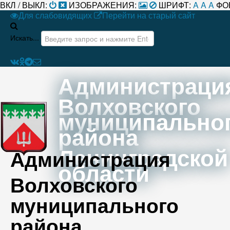
ВКЛ / ВЫКЛ:
ИЗОБРАЖЕНИЯ:
ШРИФТ:
A
A
A
ФО
Для слабовидящих
Перейти на старый сайт
Искать...
Администраци
Волховского
муниципально
района
Ленинградской
Администрация
области
Волховского
муниципального
района