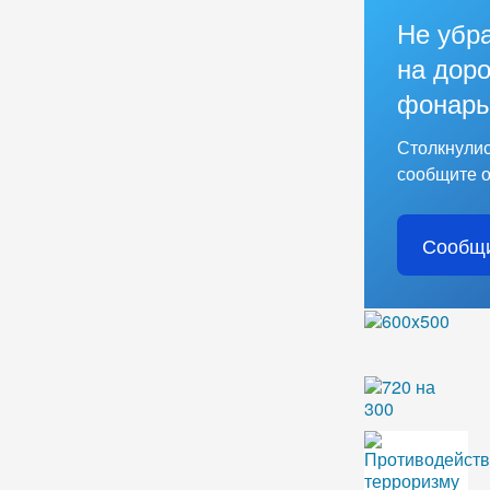
Не убр
на доро
фонарь
Столкнулис
сообщите о
Сообщи