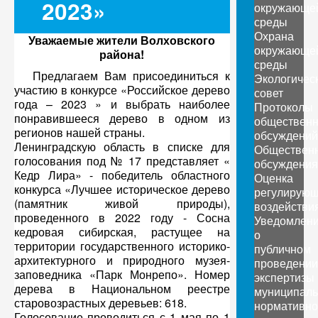
2023»
окружающе
среды
Охрана
Уважаемые жители Волховского
окружающе
района!
среды
Предлагаем Вам присоединиться к
Экологичес
участию в конкурсе «Российское дерево
совет
года – 2023 » и выбрать наиболее
Протоколы
понравившееся дерево в одном из
обществен
регионов нашей страны.
обсуждений
Ленинградскую область в списке для
Обществен
голосования под № 17 представляет «
обсуждения
Кедр Лира» - победитель областного
Оценка
конкурса «Лучшее историческое дерево
регулирующ
(памятник живой природы),
воздействи
проведенного в 2022 году - Сосна
Уведомлен
кедровая сибирская, растущее на
о
территории государственного историко-
публичном
архитектурного и природного музея-
проведении
заповедника «Парк Монрепо». Номер
экспертизы
дерева в Национальном реестре
муниципаль
старовозрастных деревьев: 618.
нормативно
Голосование проводиться с 1 мая по 1