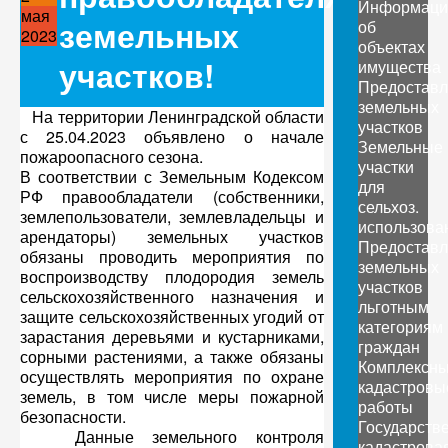
Информаци
мая
земельных
об
2023
объектах
участков!
имущества
Предоставл
земельных
На территории Ленинградской области
участков
с 25.04.2023 объявлено о начале
Земельные
пожароопасного сезона.
участки
В соответствии с Земельным Кодексом
для
РФ правообладатели (собственники,
сельхоз.
землепользователи, землевладельцы и
использова
арендаторы) земельных участков
Предоставл
обязаны проводить мероприятия по
земельных
воспроизводству плодородия земель
участков
сельскохозяйственного назначения и
льготным
защите сельскохозяйственных угодий от
категориям
зарастания деревьями и кустарниками,
граждан
сорными растениями, а также обязаны
Комплексн
осуществлять мероприятия по охране
кадастровы
земель, в том числе меры пожарной
работы
безопасности.
Государств
Данные земельного контроля
кадастрова