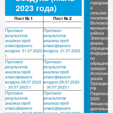
городских
2023 года)
и
сельских
поселений
Пост № 1
Пост № 2
Волховског
муниципаль
Протокол
Протокол
района
результатов
результатов
Электронна
анализа проб
анализа проб
форма
атмосферного
атмосферного
обращений
воздуха 31.07.2023
воздуха 31.07.2023
Информаци
г.
г.
по
Протокол
Протокол
обращения
результатов
результатов
граждан
анализа проб
анализа проб
Исполнени
атмосферного
атмосферного
указов
воздуха 28.07.2023
воздуха 28.07.2023
Президента
- 30.07.2023 г.
- 30.07.2023 г.
РФ
Протокол
Протокол
Перепись
результатов
результатов
2020
анализа проб
анализа проб
Финансова
атмосферного
атмосферного
деятельнос