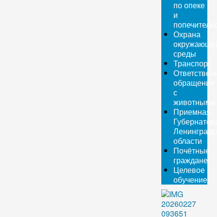
по опеке
и
попечитель
Охрана
окружающе
среды
Транспорт
Ответствен
обращение
с
животными
Приемная
Губернатор
Ленинградс
области
Почётные
граждане
Целевое
обучение