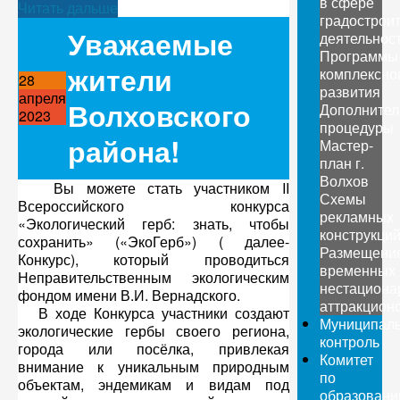
в сфере
Читать дальше
градострои
Уважаемые
деятельнос
Программы
жители
комплексно
28
развития
апреля
Волховского
Дополните
2023
процедуры
района!
Мастер-
план г.
Волхов
Вы можете стать участником II
Схемы
Всероссийского конкурса
рекламных
«Экологический герб: знать, чтобы
конструкци
сохранить» («ЭкоГерб») ( далее-
Размещени
Конкурс), который проводиться
временных
Неправительственным экологическим
нестациона
фондом имени В.И. Вернадского.
аттракцион
В ходе Конкурса участники создают
Муниципал
экологические гербы своего региона,
контроль
города или посёлка, привлекая
Комитет
внимание к уникальным природным
по
объектам, эндемикам и видам под
образован