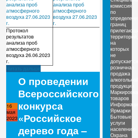
анализа проб
анализа проб
комиссия
атмосферного
атмосферного
по
воздуха 27.06.2023
воздуха 27.06.2023
определен
г.
г.
границ
Протокол
прилегающ
результатов
территорий,
анализа проб
на
атмосферного
которых
воздуха 26.06.2023
не
г.
допускаетс
розничная
Читать дальше
продажа
О проведении
алкогольно
продукции
Всероссийского
Маркировка
товаров
конкурса
Информаци
16
Ярмарки
мая
«Российское
Бытовые
2023
услуги
дерево года –
населению
Охрана