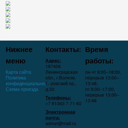
Нижнее
Контакты:
Время
меню
работы:
Адрес:
187406
Карта сайта
Ленинградская
пн-чт 9:00–18:00,
Политика
обл., г.Волхов,
перерыв 13:00–
конфиденциальности
Кировский пр.,
13:48;
Схема проезда
д.32.
пт 9:00–17:00,
перерыв 13:00–
Телефоны:
13:48
+7 81363 7‑71-60
Электронная
почта:
admvr@mail.ru