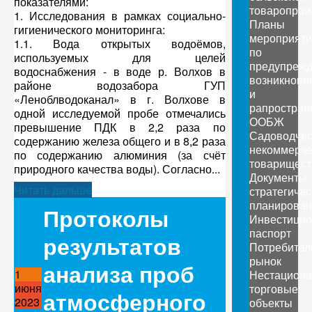
показателями:
товаропрои
1. Исследования в рамках социально-
Планы
гигиенического мониторинга:
мероприяти
1.1. Вода открытых водоёмов,
по
используемых для целей
предупреж
водоснабжения - в воде р. Волхов в
возникнове
районе водозабора ГУП
и
«Леноблводоканал» в г. Волхове в
рапростран
одной исследуемой пробе отмечались
ООБЖ
превышение ПДК в 2,2 раза по
Садоводчес
содержанию железа общего и в 8,2 раза
некоммерче
по содержанию алюминия (за счёт
товарищест
природного качества воды). Согласно...
Документы
Читать дальше
стратегичес
планирован
Протоколы
Инвестици
паспорт
результатов
Потребител
рынок
анализа проб
1
Нестацион
июня
торговые
атмосферного
2023
объекты