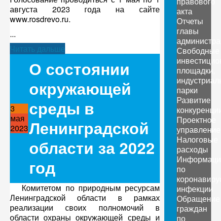
правового
августа 2023 года на сайте
акта
www.rosdrevo.ru.
Отчеты
главы
...
администра
Читать дальше
Свободные
инвестицио
О состоянии
площадки,
индустриал
окружающей
парки
Развитие
среды в
3
конкуренци
мая
Проектное
Ленинградской
2023
управление
Налоговые
области за 2022
расходы
Информаци
год
по
коронавиру
Комитетом по природным ресурсам
инфекции
Ленинградской области в рамках
Обращение
реализации своих полномочий в
граждан
области охраны окружающей среды и
по