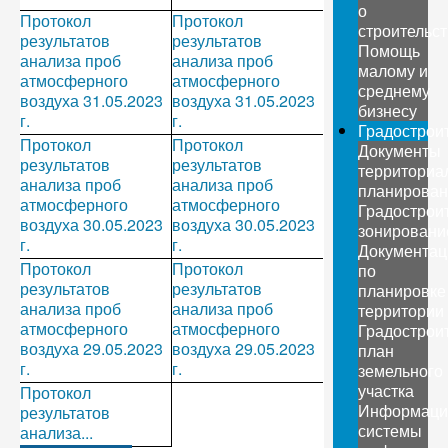
о
Протокол
Протокол
строительс
результатов
результатов
Помощь
анализа проб
анализа проб
малому и
атмосферного
атмосферного
среднему
воздуха 31.05.2023
воздуха 31.05.2023
бизнесу
г.
г.
Градострои
Протокол
Протокол
Документы
результатов
результатов
территориа
анализа проб
анализа проб
планирован
атмосферного
атмосферного
Градострои
воздуха 30.05.2023
воздуха 30.05.2023
зонировани
г.
г.
Документац
Протокол
Протокол
по
результатов
результатов
планировке
анализа проб
анализа проб
территории
атмосферного
атмосферного
Градострои
воздуха 29.05.2023
воздуха 29.05.2023
план
г.
г.
земельного
участка
Протокол
Информаци
результатов
системы
анализа...