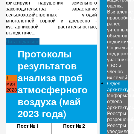
фиксируют нарушения земельного
оценка
законодательства - зарастание
Выявление
сельскохозяйственных угодий
правооблад
многолетней сорной и древесно -
ранее
кустарниковой растительностью,
учтенных
вследствие...
объектов
Читать дальше
недвижимо
Социальна
Протоколы
поддержка
участников
результатов
СВО и
членов
анализа проб
их семей
1
Отдел
мая
атмосферного
архитектур
2023
Информаци
воздуха (май
отдела
архитектур
2023 года)
Реестры
разрешени
Реестры
Пост № 1
Пост № 2
уведомлен