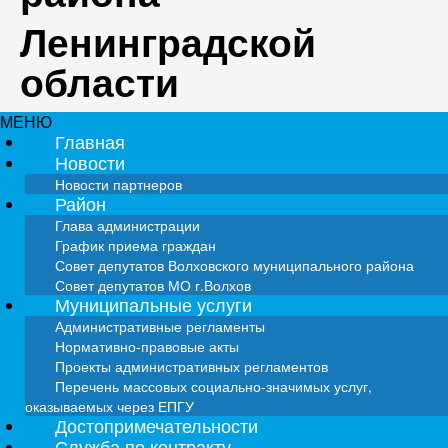
Ленинградской
области
МЕНЮ
Главная
Новости
Новости партнеров
Район
Глава администрации
График приема граждан
Совет депутатов Волховского муниципального района
Совет депутатов МО г.Волхов
Муниципальные услуги
Административные регламенты
Нормативно-правовые акты
Проекты административных регламентов
Перечень массовых социально-значимых услуг,
оказываемых через ЕПГУ
Достопримечательности
Служба по контракту