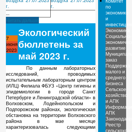
воздуха 27.07.2023
воздуха 27.07.2023
Комитет
г.
г.
по
экономике
...
и
Читать дальше
инвестиция
Экологический
Экономика
Социально-
7
бюллетень за
экономичес
июня
развитие
2023
май 2023 г.
Муниципал
заказ
Поддержка
По данным лабораторных
малого и
исследований, проводимых
среднего
испытательным лабораторным центром
бизнеса
(ИЛЦ) Филиала ФБУЗ «Центр гигиены и
Сельское
эпидемиологии в городе Санкт
хозяйство
Петербурге и Ленинградской области» в
и АПК
Волховском, Лодейнопольском и
Информаци
Подпорожском районах, экологическая
АПК
обстановка на территории Волховского
Законодате
района в мае месяце
Реестр
характеризовалась следующими
сельскохоз