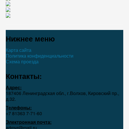
Нижнее меню
Карта сайта
Политика конфиденциальности
Схема проезда
Контакты:
Адрес:
187406 Ленинградская обл., г.Волхов, Кировский пр.,
д.32.
Телефоны:
+7 81363 7‑71-60
Электронная почта:
admvr@mail.ru