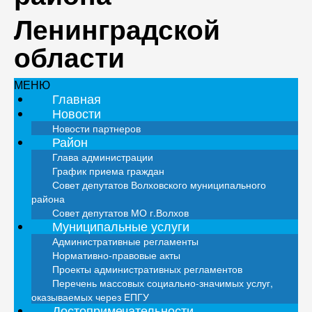
Ленинградской
области
МЕНЮ
Главная
Новости
Новости партнеров
Район
Глава администрации
График приема граждан
Совет депутатов Волховского муниципального
района
Совет депутатов МО г.Волхов
Муниципальные услуги
Административные регламенты
Нормативно-правовые акты
Проекты административных регламентов
Перечень массовых социально-значимых услуг,
оказываемых через ЕПГУ
Достопримечательности