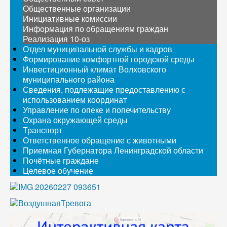
Общественные организации
Инициативные комиссии
Информация по обращениям граждан
Реализация 10-оз
Отдел муниципальной службы и кадров
Формирование комфортной городской среды
Инвестиционный климат Волховского
муниципального района
Сведения, подлежащие предоставлению с
использованием координат
Управление по опеке и попечительству
Охрана окружающей среды
Транспорт
Ответственное обращение с животными
Приемная Губернатора Ленинградской области
Почётные граждане
Целевое обучение