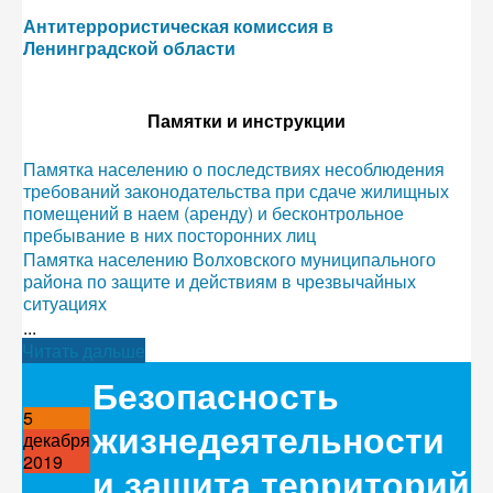
Антитеррористическая комиссия в
Ленинградской области
Памятки и инструкции
Памятка населению о последствиях несоблюдения
требований законодательства при сдаче жилищных
помещений в наем (аренду) и бесконтрольное
пребывание в них посторонних лиц
Памятка населению Волховского муниципального
района по защите и действиям в чрезвычайных
ситуациях
...
Читать дальше
Безопасность
5
жизнедеятельности
декабря
2019
и защита территорий