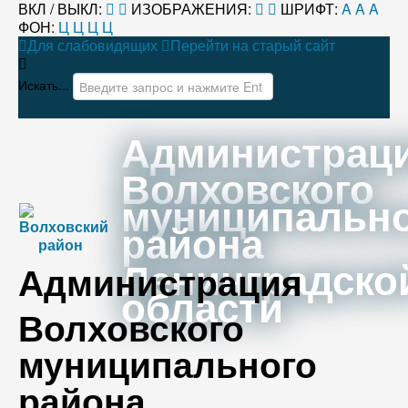
ВКЛ / ВЫКЛ:
ИЗОБРАЖЕНИЯ:
ШРИФТ:
A
A
A
ФОН:
Ц
Ц
Ц
Ц
Для слабовидящих
Перейти на старый сайт
Искать...
Администрац
Волховского
муниципальн
района
Ленинградско
Администрация
области
Волховского
муниципального
района