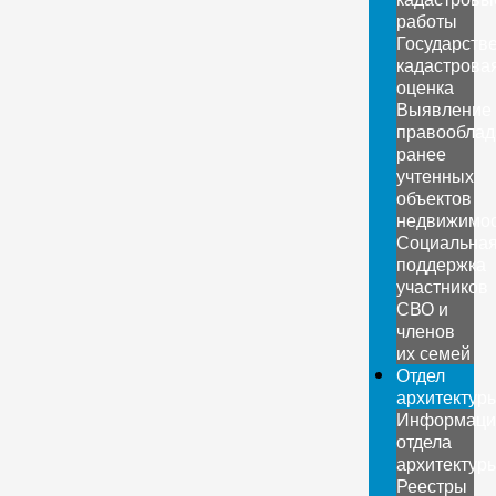
работы
Государств
кадастрова
оценка
Выявление
правооблад
ранее
учтенных
объектов
недвижимо
Социальна
поддержка
участников
СВО и
членов
их семей
Отдел
архитектур
Информаци
отдела
архитектур
Реестры