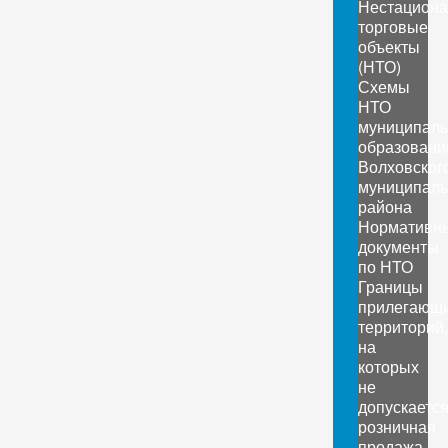
Нестацион
торговые
объекты
(НТО)
Схемы
НТО
муниципал
образовани
Волховског
муниципаль
района
Нормативн
документы
по НТО
Границы
прилегающ
территорий,
на
которых
не
допускаетс
розничная
продажа