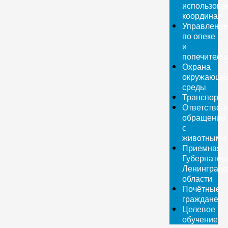
использова
координат
Управление
по опеке
и
попечитель
Охрана
окружающе
среды
Транспорт
Ответствен
обращение
с
животными
Приемная
Губернатор
Ленинградс
области
Почётные
граждане
Целевое
обучение