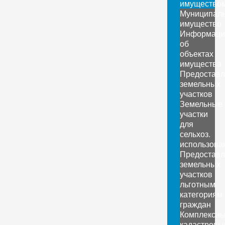
имущество
Муниципал
имущество
Информаци
об
объектах
имущества
Предоставл
земельных
участков
Земельные
участки
для
сельхоз.
использова
Предоставл
земельных
участков
льготным
категориям
граждан
Комплексн
кадастровы