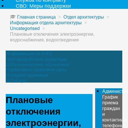
СВО: Меры поддержки
Главная страница
Отдел архитектуры
Информация отдела архитектуры
Uncategorised
Плановые отключения электроэнергии,
водоснабжения, водоотведения
Информация по 8-ФЗ
Противодействие коррупции
Муниципальные образования
Нормативно-правовые акты
Интернет-приёмная
Выборы
Администр
Плановые
График
приема
отключения
граждан
и
электроэнергии,
контактные
телефоны