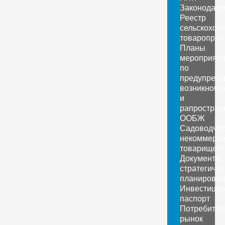
Законодате
Реестр
сельскохоз
товаропрои
Планы
мероприяти
по
предупреж
возникнове
и
рапростран
ООБЖ
Садоводчес
некоммерче
товарищест
Документы
стратегичес
планирован
Инвестици
паспорт
Потребител
рынок