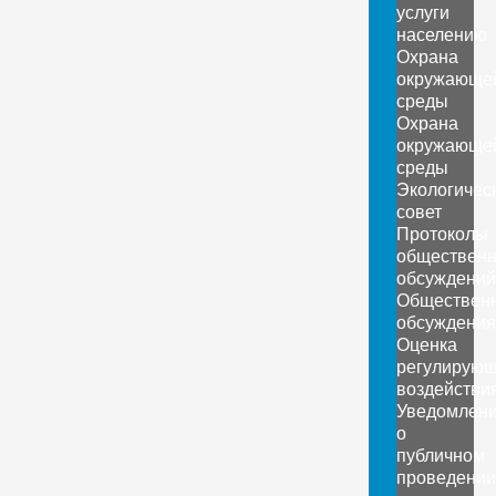
услуги
населению
Охрана
окружающе
среды
Охрана
окружающе
среды
Экологичес
совет
Протоколы
обществен
обсуждений
Обществен
обсуждения
Оценка
регулирующ
воздействи
Уведомлен
о
публичном
проведении