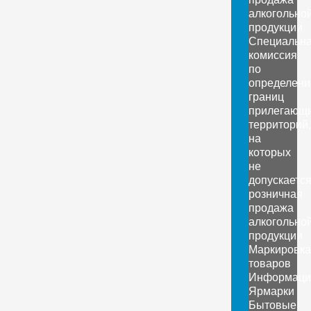
алкогольно
продукции
Специальн
комиссия
по
определен
границ
прилегающ
территорий,
на
которых
не
допускаетс
розничная
продажа
алкогольно
продукции
Маркировка
товаров
Информаци
Ярмарки
Бытовые