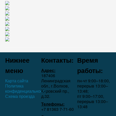
Нижнее
Контакты:
Время
меню
работы:
Адрес:
187406
Карта сайта
Ленинградская
пн-чт 9:00–18:00,
Политика
обл., г.Волхов,
перерыв 13:00–
конфиденциальности
Кировский пр.,
13:48;
Схема проезда
д.32.
пт 9:00–17:00,
перерыв 13:00–
Телефоны:
13:48
+7 81363 7‑71-60