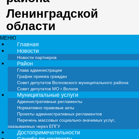
Ленинградской
области
МЕНЮ
Главная
Новости
Новости партнеров
Район
Глава администрации
График приема граждан
Совет депутатов Волховского муниципального района
Совет депутатов МО г.Волхов
Муниципальные услуги
Административные регламенты
Нормативно-правовые акты
Проекты административных регламентов
Перечень массовых социально-значимых услуг,
оказываемых через ЕПГУ
Достопримечательности
Служба по контракту