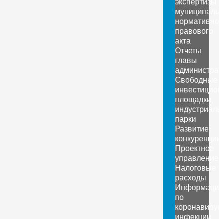
экспертизы
муниципаль
нормативно
правового
акта
Отчеты
главы
администра
Свободные
инвестицио
площадки,
индустриал
парки
Развитие
конкуренци
Проектное
управление
Налоговые
расходы
Информаци
по
коронавиру
инфекции