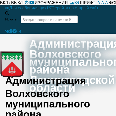
ВКЛ / ВЫКЛ:
ИЗОБРАЖЕНИЯ:
ШРИФТ:
A
A
A
ФО
Для слабовидящих
Перейти на старый сайт
Искать...
Администраци
Волховского
муниципально
района
Ленинградской
Администрация
области
Волховского
муниципального
района