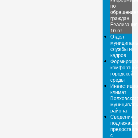
по
обращения
граждан
Реализация
10-оз
Отдел
муниципаль
службы и
кадров
Формирова
комфортно
городской
среды
Инвестици
климат
Волховског
муниципаль
района
Сведения,
подлежащи
предоставл
с