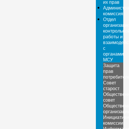
их прав
Администра
комиссия
Отдел
организаци
контрольно
работы и
взаимодейс
с
органами
МСУ
Защита
прав
потребител
Совет
старост
Обществен
совет
Обществен
организаци
Инициатив
комиссии
Информаци