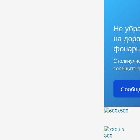
Не убр
на доро
фонарь
Столкнулис
сообщите о
Сообщи