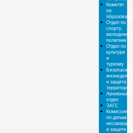
Комитет
по
образован
Отдел по
спорту,
молодежно
политике
Отдел по
культуре
и
туризму
Безопаснос
жизнедеяте
и защита
территорий
Архивный
отдел
ЗАГС
Комиссия
по делам
несовершен
и защите