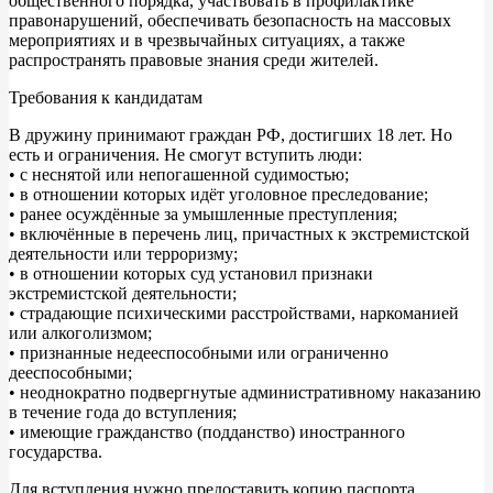
общественного порядка, участвовать в профилактике
правонарушений, обеспечивать безопасность на массовых
мероприятиях и в чрезвычайных ситуациях, а также
распространять правовые знания среди жителей.
Требования к кандидатам
В дружину принимают граждан РФ, достигших 18 лет. Но
есть и ограничения. Не смогут вступить люди:
• с неснятой или непогашенной судимостью;
• в отношении которых идёт уголовное преследование;
• ранее осуждённые за умышленные преступления;
• включённые в перечень лиц, причастных к экстремистской
деятельности или терроризму;
• в отношении которых суд установил признаки
экстремистской деятельности;
• страдающие психическими расстройствами, наркоманией
или алкоголизмом;
• признанные недееспособными или ограниченно
дееспособными;
• неоднократно подвергнутые административному наказанию
в течение года до вступления;
• имеющие гражданство (подданство) иностранного
государства.
Для вступления нужно предоставить копию паспорта,