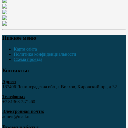
Нижнее меню
Карта сайта
Политика конфиденциальности
Схема проезда
Контакты:
Адрес:
187406 Ленинградская обл., г.Волхов, Кировский пр., д.32.
Телефоны:
+7 81363 7‑71-60
Электронная почта:
admvr@mail.ru
Время работы: