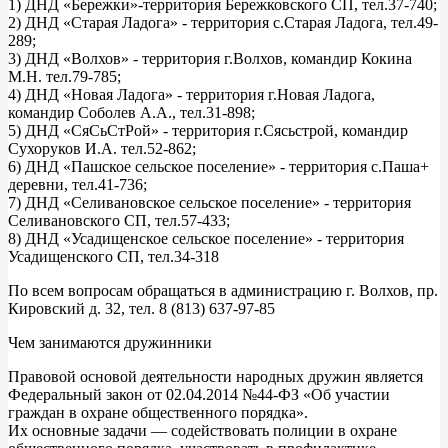
1) ДНД «Бережки»-территория Бережковского СП, тел.37-740;
2) ДНД «Старая Ладога» - территория с.Старая Ладога, тел.49-
289;
3) ДНД «Волхов» - территория г.Волхов, командир Кокина
М.Н. тел.79-785;
4) ДНД «Новая Ладога» - территория г.Новая Ладога,
командир Соболев А.А., тел.31-898;
5) ДНД «СяСьСтРой» - территория г.Сясьстрой, командир
Сухоруков И.А. тел.52-862;
6) ДНД «Пашское сельское поселение» - территория с.Паша+
деревни, тел.41-736;
7) ДНД «Селивановское сельское поселение» - территория
Селивановского СП, тел.57-433;
8) ДНД «Усадищенское сельское поселение» - территория
Усадищенского СП, тел.34-318
По всем вопросам обращаться в администрацию г. Волхов, пр.
Кировский д. 32, тел. 8 (813) 637-97-85
Чем занимаются дружинники
Правовой основой деятельности народных дружин является
Федеральный закон от 02.04.2014 №44-ФЗ «Об участии
граждан в охране общественного порядка».
Их основные задачи — содействовать полиции в охране