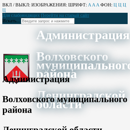
ВКЛ / ВЫКЛ:
ИЗОБРАЖЕНИЯ:
ШРИФТ:
A
A
A
ФОН:
Ц
Ц
Ц
Ц
Для слабовидящих
Перейти на старый сайт
Искать...
Администрация
Волховского
муниципальног
района
Администрация
Ленинградской
Волховского муниципального
области
района
Ленинградской области