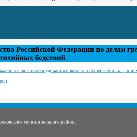
тва Российской Федерации по делам г
стихийных бедствий
аров от электрооборудования в жилых и общественных зданиях
ры)
олховского муниципального района