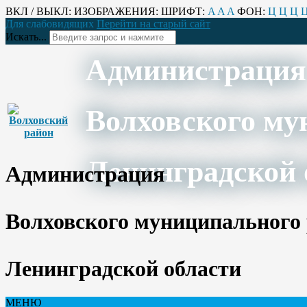
ВКЛ / ВЫКЛ:
ИЗОБРАЖЕНИЯ:
ШРИФТ:
A
A
A
ФОН:
Ц
Ц
Ц
Для слабовидящих
Перейти на старый сайт
Искать...
Администрация
Волховского му
Ленинградской 
Администрация
Волховского муниципального
Ленинградской области
МЕНЮ