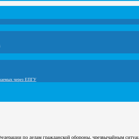
а
ываемых через ЕПГУ
едерации по делам гражданской обороны, чрезвычайным ситуа