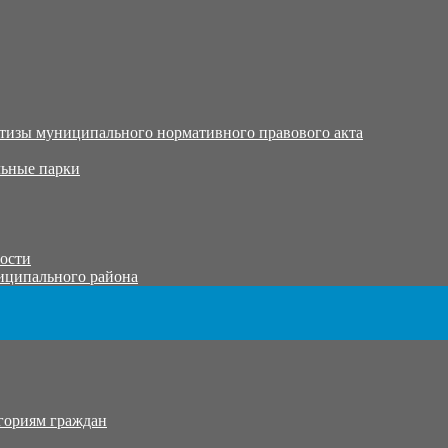
тизы муниципального нормативного правового акта
ьные парки
тости
иципального района
гориям граждан