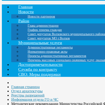
Главная
Новости
Новости партнеров
Район
Глава администрации
График приема граждан
Совет депутатов Волховского муниципального район
Совет депутатов МО г.Волхов
Муниципальные услуги
Административные регламенты
Нормативно-правовые акты
Проекты административных регламентов
Перечень массовых социально-значимых услуг, оказ
Достопримечательности
Служба по контракту
СВО: Меры поддержки
Главная страница
Отдел архитектуры
Реестры разрешений
Информация отдела ГО и ЧС
Методические рекомендации Министерства Российской Ф