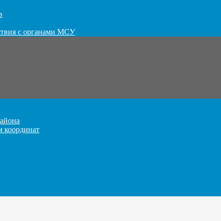
в
ствия с органами МСУ
айона
м координат