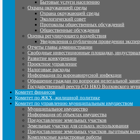
Бытовые услуги населению
Охрана окружающей среды
Охрана окружающей среды
Экологический совет
Протоколы общественных обсуждений
Общественные обсуждения
Оценка регулирующего воздействия
Уведомления о публичном проведении экспер
Отчеты главы администрации
Свободные инвестиционные площадки, индустриал
Развитие конкуренции
Проектное управление
Налоговые расходы
Информация по коронавирусной инфекции
Обращение граждан по вопросам нелегальной заня
Государственный реестр СО НКО Волховского мун
Комитет финансов
Комитет по ЖКХ, жилищной политике
Комитет по управлению муниципальным имуществом
Муниципальное имущество
Информация об объектах имущества
Предоставление земельных участков
Земельные участки для сельхоз. использования
Предоставление земельных участков льготным кате
Комплексные кадастровые работы