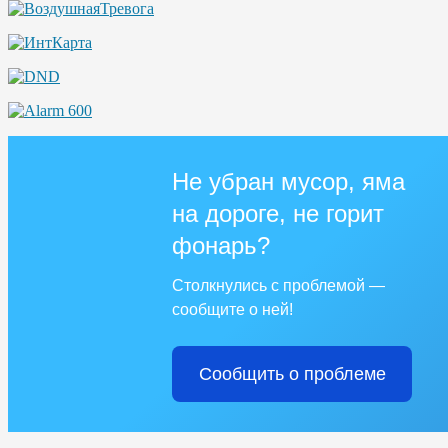
Не убран мусор, яма
на дороге, не горит
фонарь?
Столкнулись с проблемой —
сообщите о ней!
Сообщить о проблеме