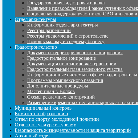
Государственная кадастровая оценка
Выявление правообладателей ранее учтенных объе
Социальная поддержка участников СВО и членов и
Отдел архитектуры
Информация отдела архитектуры
Реестры разрешений
Реестры уведомлений о строительстве
Помощь малому и среднему бизнесу
Градостроительство
Документы территориального планирования
Градостроительное зонирование
Документация по планировке территории
Градостроительный план земельного участка
Информационные системы в сфере градостроительн
Программы комплексного развития
Дополнительные процедуры
Мастер-план г. Волхов
Схемы рекламных конструкций
Размещение временных нестационарных аттракцио
Муниципальный контроль
Комитет по образованию
Отдел по спорту, молодежной политике
Отдел по культуре и туризму
Безопасность жизнедеятельности и защита территорий
Архивный отдел