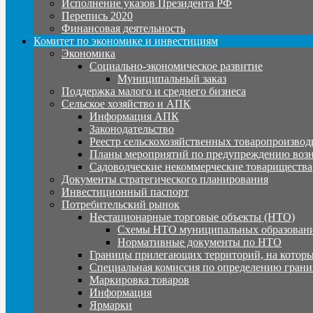
Исполнение указов Президента РФ
Перепись 2020
Финансовая деятельность
Комитет по экономике и инвестициям
Экономика
Социально-экономическое развитие
Муниципальный заказ
Поддержка малого и среднего бизнеса
Сельское хозяйство и АПК
Информация АПК
Законодательство
Реестр сельскохозяйственных товаропроизвод
Планы мероприятий по предупреждению воз
Садоводческие некоммерческие товарищества
Документы стратегического планирования
Инвестиционный паспорт
Потребительский рынок
Нестационарные торговые объекты (НТО)
Схемы НТО муниципальных образовани
Нормативные документы по НТО
Границы прилегающих территорий, на которы
Специальная комиссия по определению грани
Маркировка товаров
Информация
Ярмарки