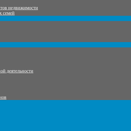
ктов недвижимости
х семей
ой деятельности
нов