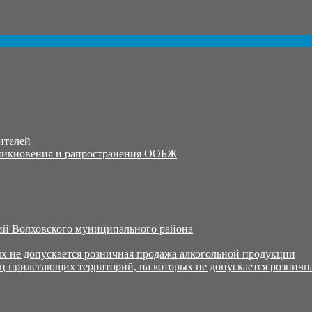
ителей
никновения и рапространения ООБЖ
й Волховского муниципального района
х не допускается розничная продажа алкогольной продукции
ц прилегающих территорий, на которых не допускается розничн