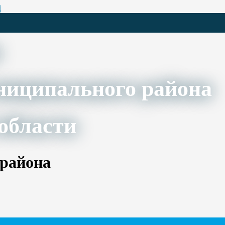
Ц
ниципального района
области
 района