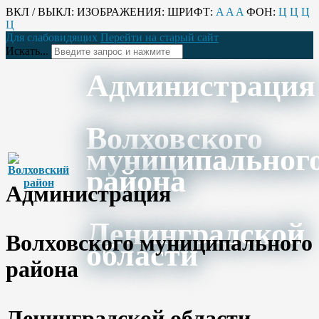
ВКЛ / ВЫКЛ:
ИЗОБРАЖЕНИЯ:
ШРИФТ:
A
A
A
ФОН:
Ц
Ц
Ц
Ц
Для слабовидящих
Перейти на старый сайт
Искать...
Администрация
Волховского
муниципальног
района
Администрация
Ленинградской
Волховского муниципального
области
района
Ленинградской области