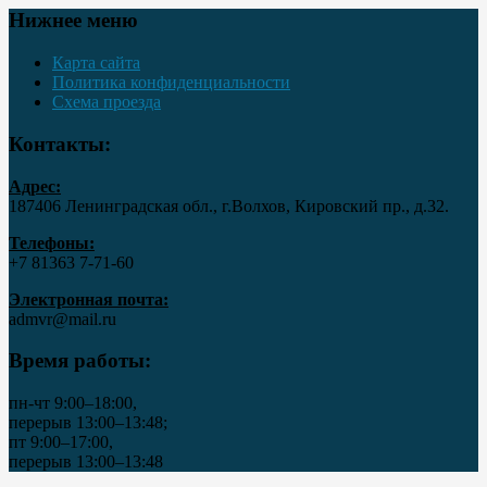
Нижнее меню
Карта сайта
Политика конфиденциальности
Схема проезда
Контакты:
Адрес:
187406 Ленинградская обл., г.Волхов, Кировский пр., д.32.
Телефоны:
+7 81363 7‑71-60
Электронная почта:
admvr@mail.ru
Время работы:
пн-чт 9:00–18:00,
перерыв 13:00–13:48;
пт 9:00–17:00,
перерыв 13:00–13:48