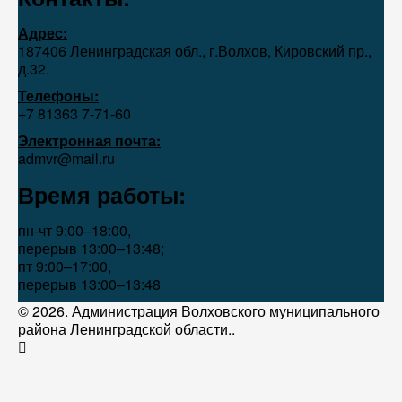
Адрес:
187406 Ленинградская обл., г.Волхов, Кировский пр.,
д.32.
Телефоны:
+7 81363 7‑71-60
Электронная почта:
admvr@mail.ru
Время работы:
пн-чт 9:00–18:00,
перерыв 13:00–13:48;
пт 9:00–17:00,
перерыв 13:00–13:48
© 2026. Администрация Волховского муниципального
района Ленинградской области..