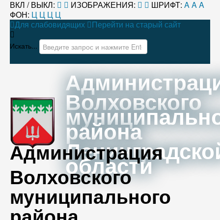
ВКЛ / ВЫКЛ:
ИЗОБРАЖЕНИЯ:
ШРИФТ:
A
A
A
ФОН:
Ц
Ц
Ц
Ц
Для слабовидящих
Перейти на старый сайт
Искать...
Администрац
Волховского
муниципальн
района
Ленинградско
Администрация
области
Волховского
муниципального
района