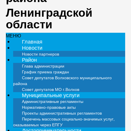
Ленинградской
области
МЕНЮ
Главная
Новости
Новости партнеров
Район
Глава администрации
График приема граждан
Совет депутатов Волховского муниципального
района
Совет депутатов МО г.Волхов
Муниципальные услуги
Административные регламенты
Нормативно-правовые акты
Проекты административных регламентов
Перечень массовых социально-значимых услуг,
оказываемых через ЕПГУ
Достопримечательности