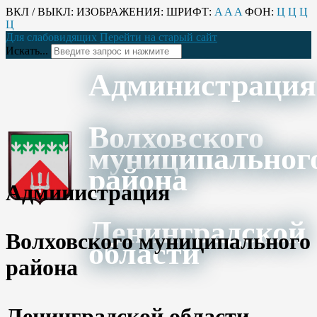
ВКЛ / ВЫКЛ:
ИЗОБРАЖЕНИЯ:
ШРИФТ:
A
A
A
ФОН:
Ц
Ц
Ц
Ц
Для слабовидящих
Перейти на старый сайт
Искать...
Администрация
Волховского
муниципальног
района
Администрация
Ленинградской
Волховского муниципального
области
района
Ленинградской области