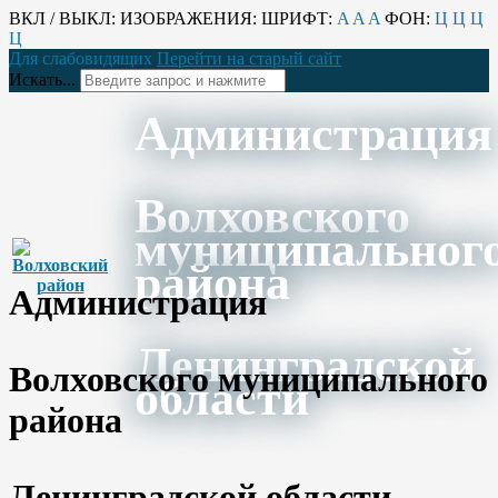
ВКЛ / ВЫКЛ:
ИЗОБРАЖЕНИЯ:
ШРИФТ:
A
A
A
ФОН:
Ц
Ц
Ц
Ц
Для слабовидящих
Перейти на старый сайт
Искать...
Администрация
Волховского
муниципальног
района
Администрация
Ленинградской
Волховского муниципального
области
района
Ленинградской области