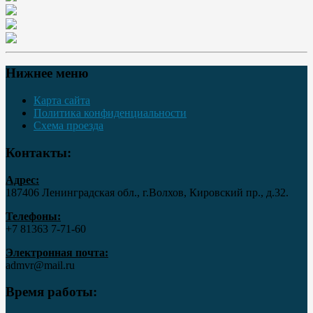
Нижнее меню
Карта сайта
Политика конфиденциальности
Схема проезда
Контакты:
Адрес:
187406 Ленинградская обл., г.Волхов, Кировский пр., д.32.
Телефоны:
+7 81363 7‑71-60
Электронная почта:
admvr@mail.ru
Время работы: