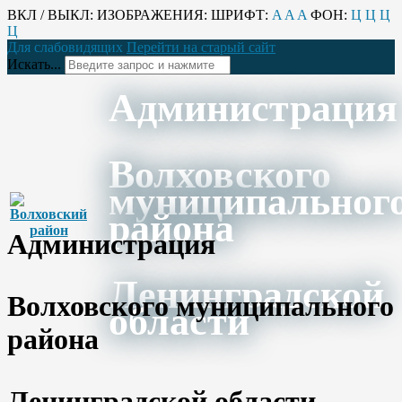
ВКЛ / ВЫКЛ:
ИЗОБРАЖЕНИЯ:
ШРИФТ:
A
A
A
ФОН:
Ц
Ц
Ц
Ц
Для слабовидящих
Перейти на старый сайт
Искать...
Администрация
Волховского
муниципальног
района
Администрация
Ленинградской
Волховского муниципального
области
района
Ленинградской области