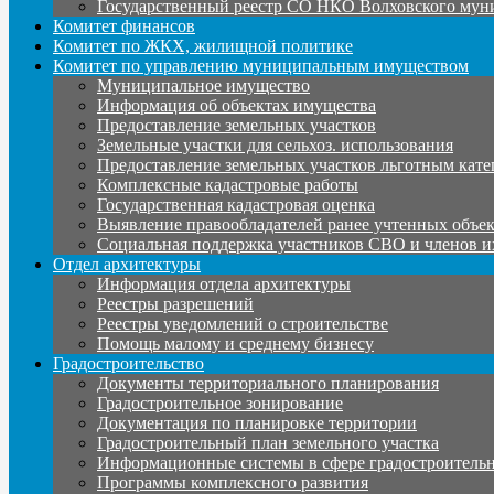
Государственный реестр СО НКО Волховского мун
Комитет финансов
Комитет по ЖКХ, жилищной политике
Комитет по управлению муниципальным имуществом
Муниципальное имущество
Информация об объектах имущества
Предоставление земельных участков
Земельные участки для сельхоз. использования
Предоставление земельных участков льготным кате
Комплексные кадастровые работы
Государственная кадастровая оценка
Выявление правообладателей ранее учтенных объе
Социальная поддержка участников СВО и членов и
Отдел архитектуры
Информация отдела архитектуры
Реестры разрешений
Реестры уведомлений о строительстве
Помощь малому и среднему бизнесу
Градостроительство
Документы территориального планирования
Градостроительное зонирование
Документация по планировке территории
Градостроительный план земельного участка
Информационные системы в сфере градостроительн
Программы комплексного развития