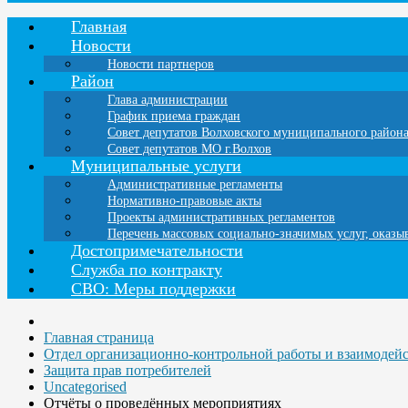
Главная
Новости
Новости партнеров
Район
Глава администрации
График приема граждан
Совет депутатов Волховского муниципального район
Совет депутатов МО г.Волхов
Муниципальные услуги
Административные регламенты
Нормативно-правовые акты
Проекты административных регламентов
Перечень массовых социально-значимых услуг, оказ
Достопримечательности
Служба по контракту
СВО: Меры поддержки
Главная страница
Отдел организационно-контрольной работы и взаимодей
Защита прав потребителей
Uncategorised
Отчёты о проведённых мероприятиях