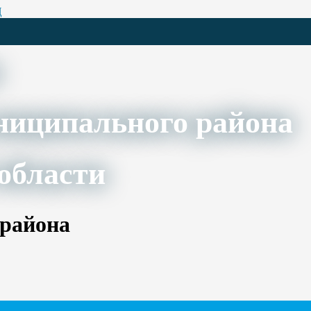
Ц
ниципального района
области
 района