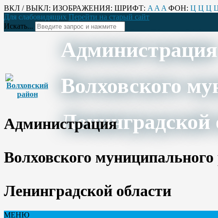
ВКЛ / ВЫКЛ:
ИЗОБРАЖЕНИЯ:
ШРИФТ:
A
A
A
ФОН:
Ц
Ц
Ц
Для слабовидящих
Перейти на старый сайт
Искать...
Администрация
Волховского му
Ленинградской 
Администрация
Волховского муниципального
Ленинградской области
МЕНЮ