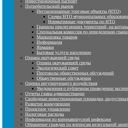
Инвестиционный паспорт
Потребительский рынок
Нестационарные торговые объекты (НТО)
Схемы НТО муниципальных образовани
Нормативные документы по НТО
Границы прилегающих территорий, на которы
Специальная комиссия по определению грани
Маркировка товаров
Информация
Ярмарки
Бытовые услуги населению
Охрана окружающей среды
Охрана окружающей среды
Экологический совет
Протоколы общественных обсуждений
Общественные обсуждения
Оценка регулирующего воздействия
Уведомления о публичном проведении экспер
Отчеты главы администрации
Свободные инвестиционные площадки, индустриал
Развитие конкуренции
Проектное управление
Налоговые расходы
Информация по коронавирусной инфекции
Обращение граждан по вопросам нелегальной заня