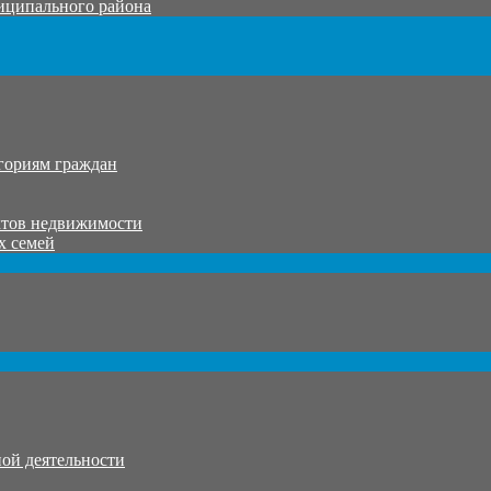
иципального района
гориям граждан
ктов недвижимости
х семей
ой деятельности