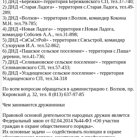
1) ДНД «Бережки»-территория Бережковского СП, тел.37-740;
2) ДНД «Старая Ладога» - территория с.Старая Ладога, тел.49-
289;
3) ДНД «Волхов» - территория г.Волхов, командир Кокина
М.Н. тел.79-785;
4) ДНД «Новая Ладога» - территория г.Новая Ладога,
командир Соболев А.А., тел.31-898;
5) ДНД «СяСьСтРой» - территория г.Сясьстрой, командир
Сухоруков И.А. тел.52-862;
6) ДНД «Пашское сельское поселение» - территория с.Паша+
деревни, тел.41-736;
7) ДНД «Селивановское сельское поселение» - территория
Селивановского СП, тел.57-433;
8) ДНД «Усадищенское сельское поселение» - территория
Усадищенского СП, тел.34-318
По всем вопросам обращаться в администрацию г. Волхов, пр.
Кировский д. 32, тел. 8 (813) 637-97-85
Чем занимаются дружинники
Правовой основой деятельности народных дружин является
Федеральный закон от 02.04.2014 №44-ФЗ «Об участии
граждан в охране общественного порядка».
Их основные задачи — содействовать полиции в охране