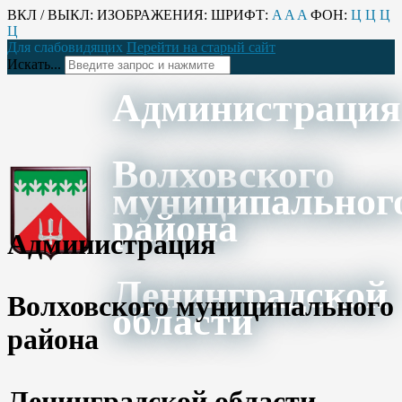
ВКЛ / ВЫКЛ:
ИЗОБРАЖЕНИЯ:
ШРИФТ:
A
A
A
ФОН:
Ц
Ц
Ц
Ц
Для слабовидящих
Перейти на старый сайт
Искать...
Администрация
Волховского
муниципальног
района
Администрация
Ленинградской
Волховского муниципального
области
района
Ленинградской области