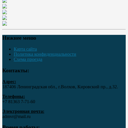
Нижнее меню
Карта сайта
Политика конфиденциальности
Схема проезда
Контакты:
Адрес:
187406 Ленинградская обл., г.Волхов, Кировский пр., д.32.
Телефоны:
+7 81363 7‑71-60
Электронная почта:
admvr@mail.ru
Время работы: