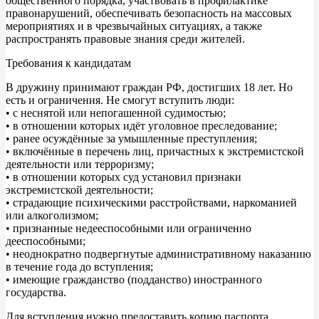
общественного порядка, участвовать в профилактике
правонарушений, обеспечивать безопасность на массовых
мероприятиях и в чрезвычайных ситуациях, а также
распространять правовые знания среди жителей.
Требования к кандидатам
В дружину принимают граждан РФ, достигших 18 лет. Но
есть и ограничения. Не смогут вступить люди:
• с неснятой или непогашенной судимостью;
• в отношении которых идёт уголовное преследование;
• ранее осуждённые за умышленные преступления;
• включённые в перечень лиц, причастных к экстремистской
деятельности или терроризму;
• в отношении которых суд установил признаки
экстремистской деятельности;
• страдающие психическими расстройствами, наркоманией
или алкоголизмом;
• признанные недееспособными или ограниченно
дееспособными;
• неоднократно подвергнутые административному наказанию
в течение года до вступления;
• имеющие гражданство (подданство) иностранного
государства.
Для вступления нужно предоставить копию паспорта,