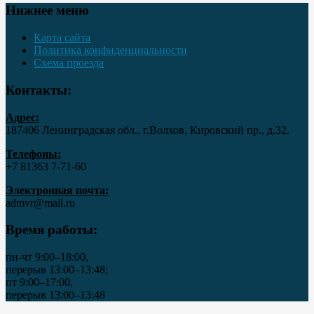
Нижнее меню
Карта сайта
Политика конфиденциальности
Схема проезда
Контакты:
Адрес:
187406 Ленинградская обл., г.Волхов, Кировский пр., д.32.
Телефоны:
+7 81363 7‑71-60
Электронная почта:
admvr@mail.ru
Время работы:
пн-чт 9:00–18:00,
перерыв 13:00–13:48;
пт 9:00–17:00,
перерыв 13:00–13:48