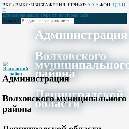
ВКЛ / ВЫКЛ:
ИЗОБРАЖЕНИЯ:
ШРИФТ:
A
A
A
ФОН:
Ц
Ц
Ц
Ц
Для слабовидящих
Перейти на старый сайт
Искать...
Администрация
Волховского
муниципальног
района
Администрация
Ленинградской
Волховского муниципального
области
района
Ленинградской области