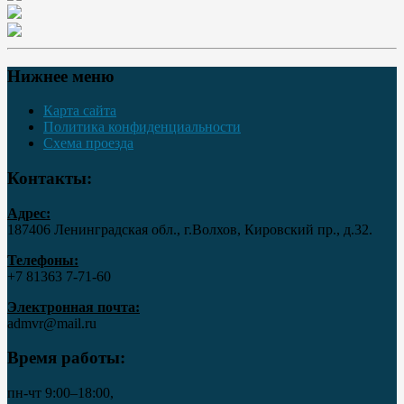
Нижнее меню
Карта сайта
Политика конфиденциальности
Схема проезда
Контакты:
Адрес:
187406 Ленинградская обл., г.Волхов, Кировский пр., д.32.
Телефоны:
+7 81363 7‑71-60
Электронная почта:
admvr@mail.ru
Время работы:
пн-чт 9:00–18:00,