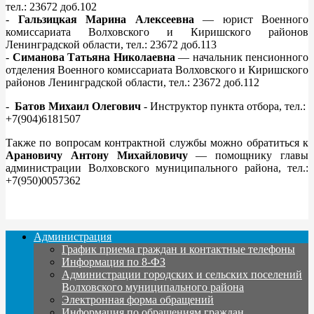
тел.: 23672 доб.102
-
Гальзицкая Марина Алексеевна
— юрист Военного
комиссариата Волховского и Киришского районов
Ленинградской области, тел.: 23672 доб.113
-
Симанова Татьяна Николаевна
— начальник пенсионного
отделения Военного комиссариата Волховского и Киришского
районов Ленинградской области, тел.: 23672 доб.112
-
Батов Михаил Олегович
- Инструктор пункта отбора, тел.:
+7(904)6181507
Также по вопросам контрактной службы можно обратиться к
Арановичу Антону Михайловичу
— помощнику главы
администрации Волховского муниципального района, тел.:
+7(950)0057362
Администрация
График приема граждан и контактные телефоны
Информация по 8-ФЗ
Администрации городских и сельских поселений
Волховского муниципального района
Электронная форма обращений
Информация по обращениям граждан