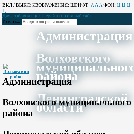
ВКЛ / ВЫКЛ:
ИЗОБРАЖЕНИЯ:
ШРИФТ:
A
A
A
ФОН:
Ц
Ц
Ц
Ц
Для слабовидящих
Перейти на старый сайт
Искать...
Администрация
Волховского
муниципальног
района
Администрация
Ленинградской
Волховского муниципального
области
района
Ленинградской области