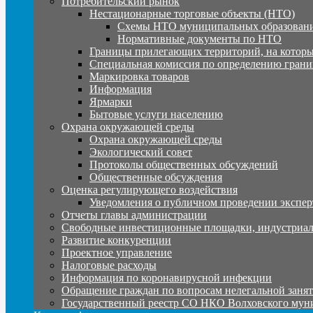
Потребительский рынок
Нестационарные торговые объекты (НТО)
Схемы НТО муниципальных образовани
Нормативные документы по НТО
Границы прилегающих территорий, на которы
Специальная комиссия по определению грани
Маркировка товаров
Информация
Ярмарки
Бытовые услуги населению
Охрана окружающей среды
Охрана окружающей среды
Экологический совет
Протоколы общественных обсуждений
Общественные обсуждения
Оценка регулирующего воздействия
Уведомления о публичном проведении экспер
Отчеты главы администрации
Свободные инвестиционные площадки, индустриал
Развитие конкуренции
Проектное управление
Налоговые расходы
Информация по коронавирусной инфекции
Обращение граждан по вопросам нелегальной заня
Государственный реестр СО НКО Волховского мун