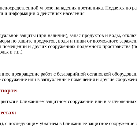
о непосредственной угрозе нападения противника. Подается по
и и информации о действиях населения.
уальной защиты (при наличии), запас продуктов и воды, отключ
ь меры по защите продуктов, воды и пищи от возможного зараже
 помещении и других сооружениях подземного пространства (под
ья и т.п.).
нное прекращение работ с безаварийной остановкой оборудован
сооружение или в заглубленные помещения и другие сооружени
спорте:
крыться в ближайшем защитном сооружении или в заглубленных
естах:
ы), с последующим убытием в ближайшее защитное сооружение 