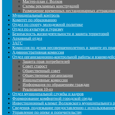
Мастер-план г. Волхов
Схемы рекламных конструкций
Размещение временных нестационарных аттракцио
Муниципальный контроль
Комитет по образованию
Отдел по спорту, молодежной политике
Отдел по культуре и туризму
Безопасность жизнедеятельности и защита территорий
Архивный отдел
ЗАГС
Комиссия по делам несовершеннолетних и защите их пра
Административная комиссия
Отдел организационно-контрольной работы и взаимодей
Защита прав потребителей
Совет старост
Общественный совет
Общественные организации
Инициативные комиссии
Информация по обращениям граждан
Реализация 10-оз
Отдел муниципальной службы и кадров
Формирование комфортной городской среды
Инвестиционный климат Волховского муниципального р
Сведения, подлежащие предоставлению с использование
Управление по опеке и попечительству