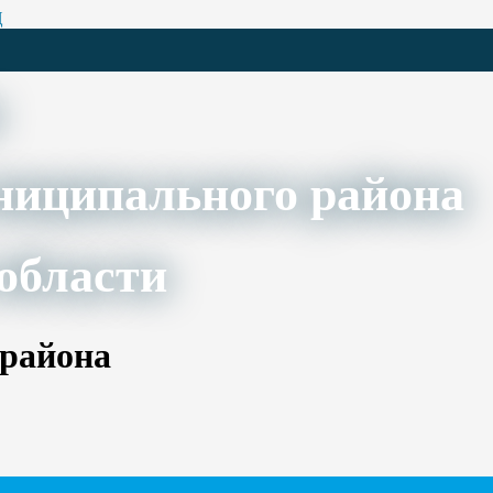
Ц
ниципального района
области
 района