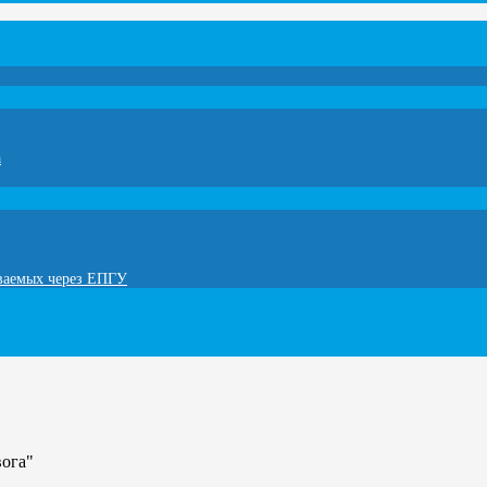
а
ываемых через ЕПГУ
вога"