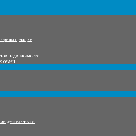
гориям граждан
ктов недвижимости
х семей
ой деятельности