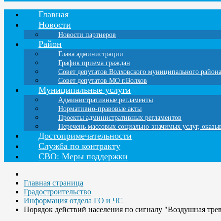
Главная
Новости
Новости партнеров
Район
Глава администрации
График приема граждан
Совет депутатов Волховского муниципального район
Совет депутатов МО г.Волхов
Муниципальные услуги
Административные регламенты
Нормативно-правовые акты
Проекты административных регламентов
Перечень массовых социально-значимых услуг, оказ
Достопримечательности
Служба по контракту
СВО: Меры поддержки
Главная страница
Градостроительство
Информация отдела ГО и ЧС
Порядок действий населения по сигналу "Воздушная тре