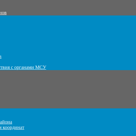
нов
в
ствия с органами МСУ
айона
м координат