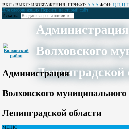
ВКЛ / ВЫКЛ:
ИЗОБРАЖЕНИЯ:
ШРИФТ:
A
A
A
ФОН:
Ц
Ц
Ц
Для слабовидящих
Перейти на старый сайт
Искать...
Администрация
Волховского му
Ленинградской 
Администрация
Волховского муниципального
Ленинградской области
МЕНЮ