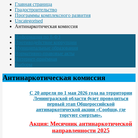
Главная страница
Градостроительство
Программы комплексного развития
Uncategorised
Антинаркотическая комиссия
Информация по 8-ФЗ
Противодействие коррупции
Муниципальные образования
Нормативно-правовые акты
Интернет-приёмная
Выборы
Антинаркотическая комиссия
С 20 апреля по 1 мая 2026 года на территории
Ленинградской области будет проводиться
первый этап Общероссийской
антинаркотической акции «Сообщи, где
торгуют смертью».
Акция: Месячник антинаркотической
направленности 2025