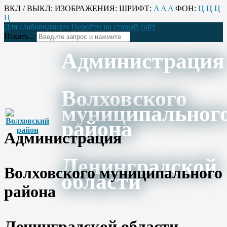
ВКЛ / ВЫКЛ:
ИЗОБРАЖЕНИЯ:
ШРИФТ:
A
A
A
ФОН:
Ц
Ц
Ц
Ц
Для слабовидящих
Перейти на старый сайт
Искать...
Администрация
Волховского
муниципальног
района
Администрация
Ленинградской
Волховского муниципального
области
района
Ленинградской области