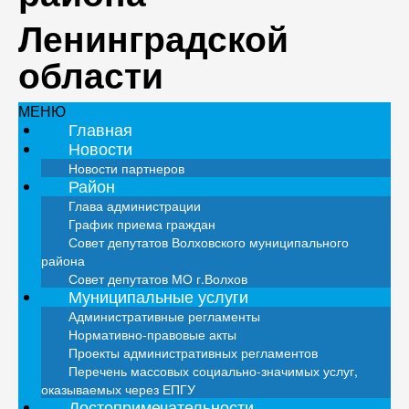
Ленинградской
области
МЕНЮ
Главная
Новости
Новости партнеров
Район
Глава администрации
График приема граждан
Совет депутатов Волховского муниципального
района
Совет депутатов МО г.Волхов
Муниципальные услуги
Административные регламенты
Нормативно-правовые акты
Проекты административных регламентов
Перечень массовых социально-значимых услуг,
оказываемых через ЕПГУ
Достопримечательности