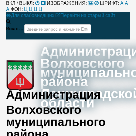
ВКЛ / ВЫКЛ:
ИЗОБРАЖЕНИЯ:
ШРИФТ:
A
A
A
ФОН:
Ц
Ц
Ц
Ц
Для слабовидящих
Перейти на старый сайт
Искать...
Администрац
Волховского
муниципальн
района
Ленинградско
Администрация
области
Волховского
муниципального
района