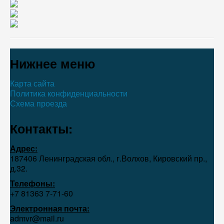
Нижнее меню
Карта сайта
Политика конфиденциальности
Схема проезда
Контакты:
Адрес:
187406 Ленинградская обл., г.Волхов, Кировский пр.,
д.32.
Телефоны:
+7 81363 7‑71-60
Электронная почта:
admvr@mail.ru