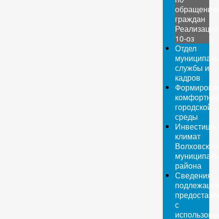
обращения
граждан
Реализация
10-оз
Отдел
муниципаль
службы и
кадров
Формирова
комфортно
городской
среды
Инвестици
климат
Волховског
муниципаль
района
Сведения,
подлежащи
предоставл
с
использова