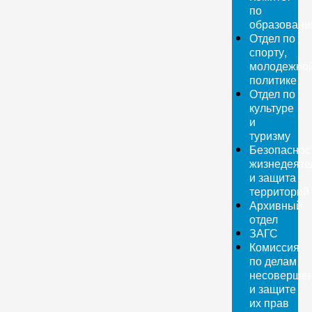
по
образован
Отдел по
спорту,
молодежно
политике
Отдел по
культуре
и
туризму
Безопаснос
жизнедеяте
и защита
территорий
Архивный
отдел
ЗАГС
Комиссия
по делам
несовершен
и защите
их прав