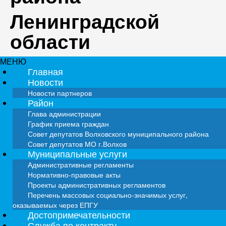
Ленинградской
области
МЕНЮ
Главная
Новости
Новости партнеров
Район
Глава администрации
График приема граждан
Совет депутатов Волховского муниципального района
Совет депутатов МО г.Волхов
Муниципальные услуги
Административные регламенты
Нормативно-правовые акты
Проекты административных регламентов
Перечень массовых социально-значимых услуг,
оказываемых через ЕПГУ
Достопримечательности
Служба по контракту