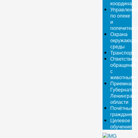
координат
Управление
по опеке
и
попечитель
Охрана
окружающе
среды
Транспорт
Ответствен
обращение
с
животными
Приемная
Губернатор
Ленинградс
области
Почётные
граждане
Целевое
обучение