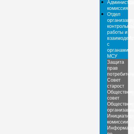
Администра
комиссия
Отдел
организаци
контрольно
работы и
взаимодейс
с
органами
МСУ
Защита
прав
потребител
Совет
старост
Обществен
совет
Обществен
организаци
Инициатив
комиссии
Информаци
по