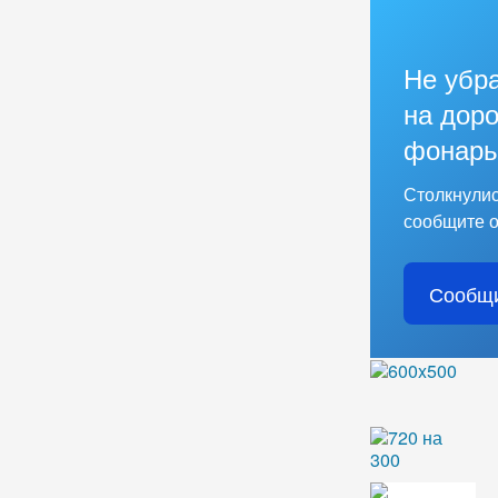
Не убр
на доро
фонарь
Столкнулис
сообщите о
Сообщи