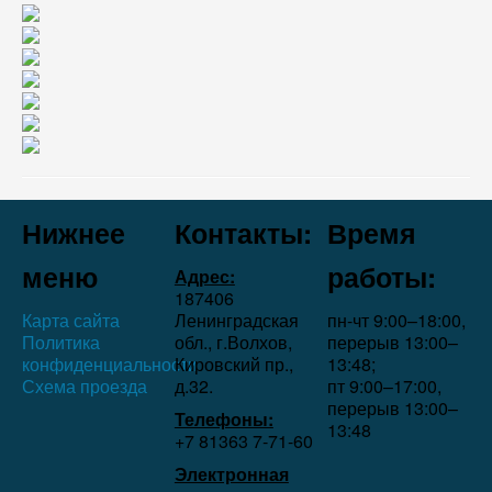
Нижнее
Контакты:
Время
меню
работы:
Адрес:
187406
Карта сайта
Ленинградская
пн-чт 9:00–18:00,
Политика
обл., г.Волхов,
перерыв 13:00–
конфиденциальности
Кировский пр.,
13:48;
Схема проезда
д.32.
пт 9:00–17:00,
перерыв 13:00–
Телефоны:
13:48
+7 81363 7‑71-60
Электронная