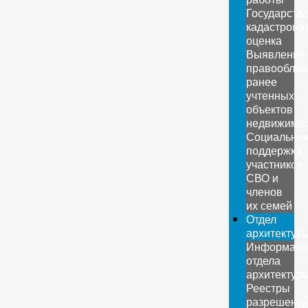
Государств
кадастрова
оценка
Выявление
правооблад
ранее
учтенных
объектов
недвижимо
Социальна
поддержка
участников
СВО и
членов
их семей
Отдел
архитектур
Информаци
отдела
архитектур
Реестры
разрешени