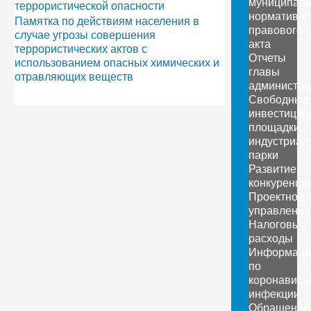
муниципаль
террористической опасности
нормативно
Памятка по действиям населения в
правового
случае угрозы совершения
акта
террористических актов с
Отчеты
использованием опасных химических и
главы
отравляющих веществ
администра
Свободные
инвестицио
площадки,
индустриал
парки
Развитие
конкуренци
Проектное
управление
Налоговые
расходы
Информаци
по
коронавиру
инфекции
Обращение