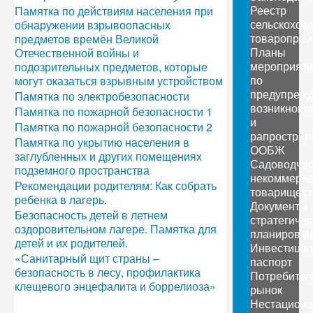
Реестр
Памятка по действиям населения при
сельскохоз
обнаружении взрывоопасных
товаропрои
предметов времён Великой
Планы
Отечественной войны и
мероприяти
подозрительных предметов, которые
по
могут оказаться взрывным устройством
предупреж
Памятка по электробезопасности
возникнове
Памятка по пожарной безопасности 1
и
Памятка по пожарной безопасности 2
рапростран
Памятка по укрытию населения в
ООБЖ
заглубленных и других помещениях
Садоводчес
подземного пространства
некоммерче
Рекомендации родителям: Как собрать
товарищест
ребенка в лагерь.
Документы
Безопасность детей в летнем
стратегичес
оздоровительном лагере. Памятка для
планирован
детей и их родителей.
Инвестици
«Санитарный щит страны –
паспорт
безопасность в лесу, профилактика
Потребител
клещевого энцефалита и боррелиоза»
рынок
Нестацион