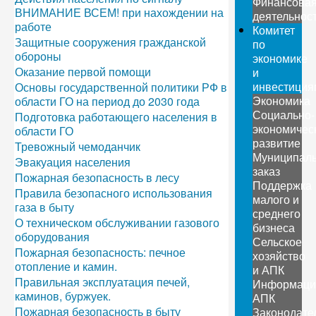
Финансова
ВНИМАНИЕ ВСЕМ! при нахождении на
деятельнос
работе
Комитет
Защитные сооружения гражданской
по
обороны
экономике
Оказание первой помощи
и
инвестиция
Основы государственной политики РФ в
Экономика
области ГО на период до 2030 года
Социально-
Подготовка работающего населения в
экономичес
области ГО
развитие
Тревожный чемоданчик
Муниципал
Эвакуация населения
заказ
Пожарная безопасность в лесу
Поддержка
Правила безопасного использования
малого и
газа в быту
среднего
О техническом обслуживании газового
бизнеса
оборудования
Сельское
Пожарная безопасность: печное
хозяйство
отопление и камин.
и АПК
Правильная эксплуатация печей,
Информаци
каминов, буржуек.
АПК
Пожарная безопасность в быту
Законодате