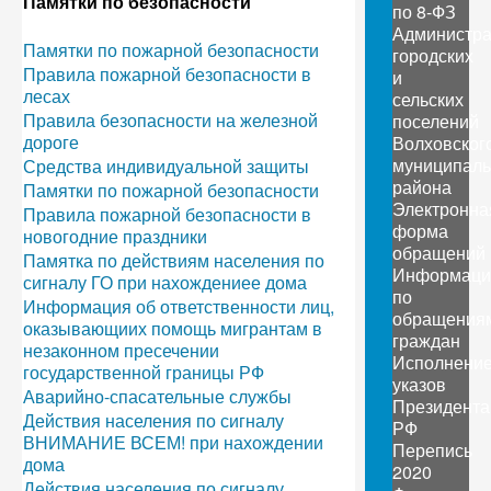
Памятки по безопасности
по 8-ФЗ
Администр
Памятки по пожарной безопасности
городских
Правила пожарной безопасности в
и
лесах
сельских
Правила безопасности на железной
поселений
дороге
Волховског
муниципаль
Средства индивидуальной защиты
района
Памятки по пожарной безопасности
Электронна
Правила пожарной безопасности в
форма
новогодние праздники
обращений
Памятка по действиям населения по
Информаци
сигналу ГО при нахождениее дома
по
Информация об ответственности лиц,
обращения
оказывающиих помощь мигрантам в
граждан
незаконном пресечении
Исполнени
государственной границы РФ
указов
Аварийно-спасательные службы
Президента
Действия населения по сигналу
РФ
ВНИМАНИЕ ВСЕМ! при нахождении
Перепись
дома
2020
Действия населения по сигналу