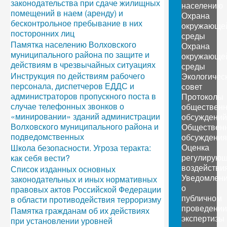
законодательства при сдаче жилищных
населению
помещений в наем (аренду) и
Охрана
бесконтрольное пребывание в них
окружающе
посторонних лиц
среды
Памятка населению Волховского
Охрана
муниципального района по защите и
окружающе
действиям в чрезвычайных ситуациях
среды
Инструкция по действиям рабочего
Экологичес
персонала, диспетчеров ЕДДС и
совет
администраторов пропускного поста в
Протоколы
случае телефонных звонков о
обществен
«минировании» зданий администрации
обсуждений
Волховского муниципального района и
Обществен
подведомственных
обсуждения
Оценка
Школа безопасности. Угроза теракта:
регулирующ
как себя вести?
воздействи
Список изданных основных
Уведомлен
законодательных и иных нормативных
о
правовых актов Российской Федерации
публичном
в области противодействия терроризму
проведении
Памятка гражданам об их действиях
экспертизы
при установлении уровней