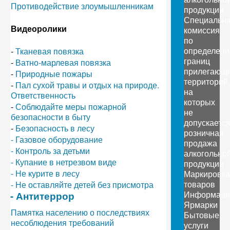
Противодействие злоумышленникам
продукции
Специальн
Видеоролики
комиссия
по
определен
-
Тканевая повязка
границ
-
Ватно-марлевая повязка
прилегающ
-
Природные пожары
территорий,
-
Пал сухой травы и отдых на природе.
на
Ответственность
которых
-
Соблюдайте меры пожарной
не
безопасности в быту
допускаетс
-
Безопасность в лесу
розничная
- Газовое оборудование
продажа
- Контроль за детьми
алкогольно
- Купание в нетрезвом виде
продукции
- Не курите в лесу
Маркировка
товаров
- Не оставляйте детей без присмотра
Информаци
- Антитеррор
Ярмарки
Памятка населению о последствиях
Бытовые
несоблюдения требований
услуги