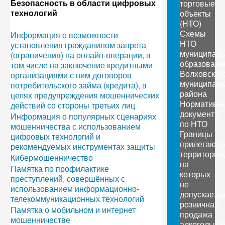
Безопасность в области цифровых
торговые
технологий
объекты
(НТО)
Схемы
Информация о возможности
НТО
установления гражданином запрета
муниципал
(ограничения) на онлайн-операции, в
образовани
том числе на заключение кредитными
Волховског
организациями с ним договоров
муниципаль
потребительского займа (кредита), в
района
целях предупреждения мошеннических
Нормативн
действий со стороны третьих лиц
документы
Информация о популярных сценариях
по НТО
мошенничества с использованием
Границы
цифровых технологий и
прилегающ
рекомендуемых инструментах защиты
территорий,
Кибермошенничество
на
Памятка по профилактике
которых
преступлений, совершённых с
не
использованием информационно-
допускаетс
телекоммуникационных технологий
розничная
Памятка о мобильном и интернет
продажа
мошенничестве
алкогольно