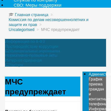
СВО: Меры поддержки
Главная страница
Комиссия по делам несовершеннолетних и
защите их прав
Uncategorised
МЧС предупреждает
Информация по 8-ФЗ
Противодействие коррупции
Муниципальные образования
Нормативно-правовые акты
Интернет-приёмная
Выборы
Администр
МЧС
График
приема
предупреждает
граждан
и
контактные
телефоны
Информаци