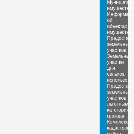
Муниципал
имущество
Информаци
об
объектах
имущества
Предоставл
земельных
участков
Земельные
участки
для
сельхоз.
использова
Предоставл
земельных
участков
льготным
категориям
граждан
Комплексн
кадастровы
работы