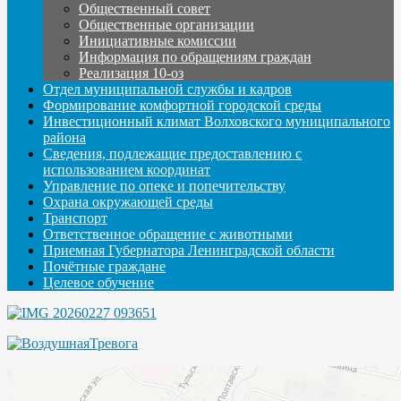
Общественный совет
Общественные организации
Инициативные комиссии
Информация по обращениям граждан
Реализация 10-оз
Отдел муниципальной службы и кадров
Формирование комфортной городской среды
Инвестиционный климат Волховского муниципального
района
Сведения, подлежащие предоставлению с
использованием координат
Управление по опеке и попечительству
Охрана окружающей среды
Транспорт
Ответственное обращение с животными
Приемная Губернатора Ленинградской области
Почётные граждане
Целевое обучение