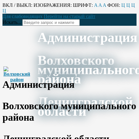
ВКЛ / ВЫКЛ:
ИЗОБРАЖЕНИЯ:
ШРИФТ:
A
A
A
ФОН:
Ц
Ц
Ц
Ц
Для слабовидящих
Перейти на старый сайт
Искать...
Администрация
Волховского
муниципальног
района
Администрация
Ленинградской
Волховского муниципального
области
района
Ленинградской области