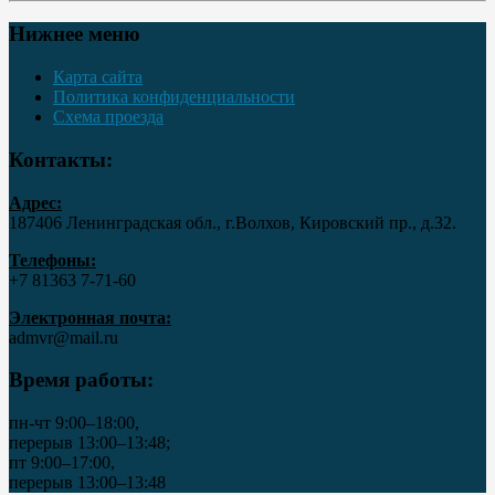
Нижнее меню
Карта сайта
Политика конфиденциальности
Схема проезда
Контакты:
Адрес:
187406 Ленинградская обл., г.Волхов, Кировский пр., д.32.
Телефоны:
+7 81363 7‑71-60
Электронная почта:
admvr@mail.ru
Время работы:
пн-чт 9:00–18:00,
перерыв 13:00–13:48;
пт 9:00–17:00,
перерыв 13:00–13:48