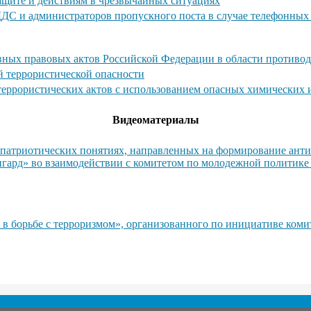
ащите и действиям в чрезвычайных ситуациях
ДДС и администраторов пропускного поста в случае телефонны
ных правовых актов Российской Федерации в области противод
й террористической опасности
 террористических актов с использованием опасных химических
Видеоматериалы
атриотических понятиях, направленных на формирование антит
гард» во взаимодействии с комитетом по молодежной политике
 в борьбе с терроризмом», организованного по инициативе ком