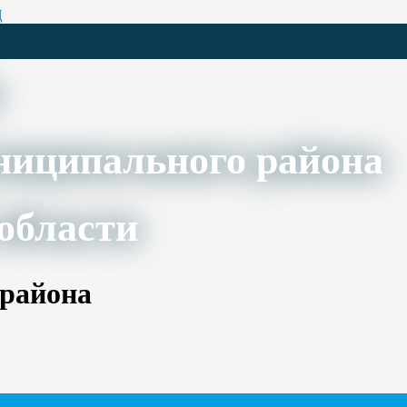
Ц
ниципального района
области
 района