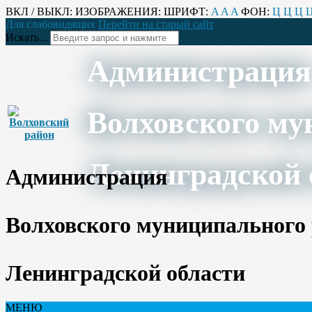
ВКЛ / ВЫКЛ:
ИЗОБРАЖЕНИЯ:
ШРИФТ:
A
A
A
ФОН:
Ц
Ц
Ц
Для слабовидящих
Перейти на старый сайт
Искать...
Администрация
Волховского му
Ленинградской 
Администрация
Волховского муниципального
Ленинградской области
МЕНЮ