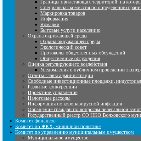
Границы прилегающих территорий, на которы
Специальная комиссия по определению грани
Маркировка товаров
Информация
Ярмарки
Бытовые услуги населению
Охрана окружающей среды
Охрана окружающей среды
Экологический совет
Протоколы общественных обсуждений
Общественные обсуждения
Оценка регулирующего воздействия
Уведомления о публичном проведении экспер
Отчеты главы администрации
Свободные инвестиционные площадки, индустриал
Развитие конкуренции
Проектное управление
Налоговые расходы
Информация по коронавирусной инфекции
Обращение граждан по вопросам нелегальной заня
Государственный реестр СО НКО Волховского мун
Комитет финансов
Комитет по ЖКХ, жилищной политике
Комитет по управлению муниципальным имуществом
Муниципальное имущество