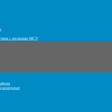
в
ствия с органами МСУ
айона
м координат