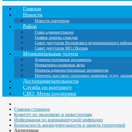
Главная
Новости
Новости партнеров
Район
Глава администрации
График приема граждан
Совет депутатов Волховского муниципального район
Совет депутатов МО г.Волхов
Муниципальные услуги
Административные регламенты
Нормативно-правовые акты
Проекты административных регламентов
Перечень массовых социально-значимых услуг, оказ
Достопримечательности
Служба по контракту
СВО: Меры поддержки
Главная страница
Комитет по экономике и инвестициям
Информация по коронавирусной инфекции
Безопасность жизнедеятельности и защита территорий
Антитеррор