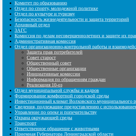
Комитет по образованию
Отдел по спорту, молодежной политике
Отдел по культуре и туризму
Безопасность жизнедеятельности и защита территорий
Архивный отдел
ЗАГС
Комиссия по делам несовершеннолетних и защите их пра
Административная комиссия
Отдел организационно-контрольной работы и взаимодей
Защита прав потребителей
Совет старост
Общественный совет
Общественные организации
Инициативные комиссии
Информация по обращениям граждан
Реализация 10-оз
Отдел муниципальной службы и кадров
Формирование комфортной городской среды
Инвестиционный климат Волховского муниципального р
Сведения, подлежащие предоставлению с использование
Управление по опеке и попечительству
Охрана окружающей среды
Транспорт
Ответственное обращение с животными
Приемная Губернатора Ленинградской области