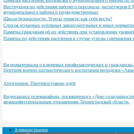
Памятка населению Волховского муниципального района по з
Инструкция по действиям рабочего персонала, диспетчеров Е
муниципального района и подведомственных
Школа безопасности. Угроза теракта: как себя вести?
Список изданных основных законодательных и иных норматив
Памятка гражданам об их действиях при установлении уровне
Памятка по действиям населения в случае угрозы совершения
Видеоматериалы о ключевых профилактических и гражданско-п
Центром военно-патриотического воспитания молодежи «Аван
Антитеррор. Противостояние идей
Видеозапись телемарафона, посвященного «Дню солидарности
межконфессиональным отношениям Ленинградской области.
Администрация