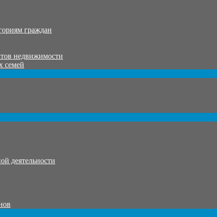
гориям граждан
ктов недвижимости
х семей
ой деятельности
нов