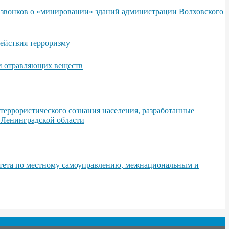
х звонков о «минировании» зданий администрации Волховского
ействия терроризму
 и отравляющих веществ
еррористического сознания населения, разработанные
 Ленинградской области
итета по местному самоуправлению, межнациональным и