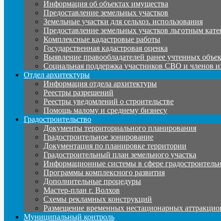
Информация об объектах имущества
Предоставление земельных участков
Земельные участки для сельхоз. использования
Предоставление земельных участков льготным кате
Комплексные кадастровые работы
Государственная кадастровая оценка
Выявление правообладателей ранее учтенных объе
Социальная поддержка участников СВО и членов и
Отдел архитектуры
Информация отдела архитектуры
Реестры разрешений
Реестры уведомлений о строительстве
Помощь малому и среднему бизнесу
Градостроительство
Документы территориального планирования
Градостроительное зонирование
Документация по планировке территории
Градостроительный план земельного участка
Информационные системы в сфере градостроительн
Программы комплексного развития
Дополнительные процедуры
Мастер-план г. Волхов
Схемы рекламных конструкций
Размещение временных нестационарных аттракцио
Муниципальный контроль