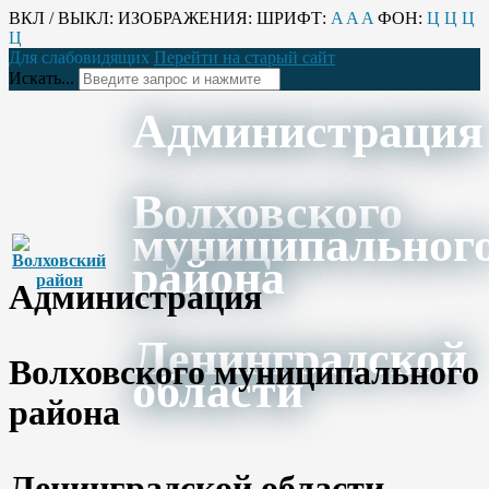
ВКЛ / ВЫКЛ:
ИЗОБРАЖЕНИЯ:
ШРИФТ:
A
A
A
ФОН:
Ц
Ц
Ц
Ц
Для слабовидящих
Перейти на старый сайт
Искать...
Администрация
Волховского
муниципальног
района
Администрация
Ленинградской
Волховского муниципального
области
района
Ленинградской области