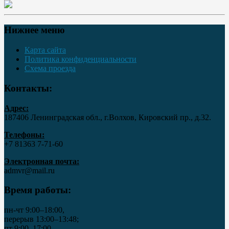
Нижнее меню
Карта сайта
Политика конфиденциальности
Схема проезда
Контакты:
Адрес:
187406 Ленинградская обл., г.Волхов, Кировский пр., д.32.
Телефоны:
+7 81363 7‑71-60
Электронная почта:
admvr@mail.ru
Время работы:
пн-чт 9:00–18:00,
перерыв 13:00–13:48;
пт 9:00–17:00,