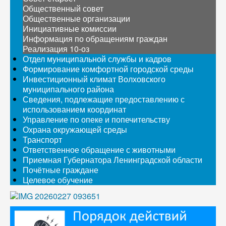
Общественный совет
Общественные организации
Инициативные комиссии
Информация по обращениям граждан
Реализация 10-оз
Отдел муниципальной службы и кадров
Формирование комфортной городской среды
Инвестиционный климат Волховского
муниципального района
Сведения, подлежащие предоставлению с
использованием координат
Управление по опеке и попечительству
Охрана окружающей среды
Транспорт
Ответственное обращение с животными
Приемная Губернатора Ленинградской области
Почётные граждане
Целевое обучение