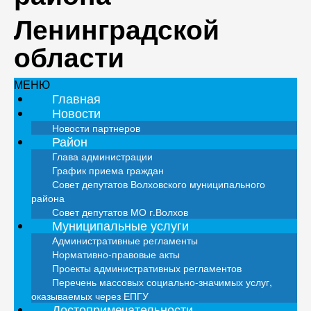
Ленинградской
области
МЕНЮ
Главная
Новости
Новости партнеров
Район
Глава администрации
График приема граждан
Совет депутатов Волховского муниципального
района
Совет депутатов МО г.Волхов
Муниципальные услуги
Административные регламенты
Нормативно-правовые акты
Проекты административных регламентов
Перечень массовых социально-значимых услуг,
оказываемых через ЕПГУ
Достопримечательности