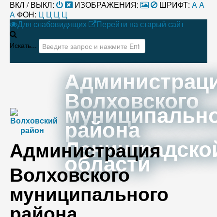
ВКЛ / ВЫКЛ:
ИЗОБРАЖЕНИЯ:
ШРИФТ:
A
A
A
ФОН:
Ц
Ц
Ц
Ц
Для слабовидящих
Перейти на старый сайт
Искать...
Администрац
Волховского
муниципальн
района
Ленинградско
Администрация
области
Волховского
муниципального
района