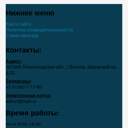
Нижнее меню
Карта сайта
Политика конфиденциальности
Схема проезда
Контакты:
Адрес:
187406 Ленинградская обл., г.Волхов, Кировский пр.,
д.32.
Телефоны:
+7 81363 7‑71-60
Электронная почта:
admvr@mail.ru
Время работы:
пн-чт 9:00–18:00,