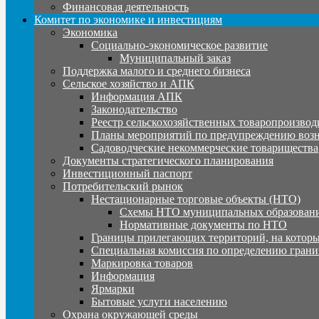
Финансовая деятельность
Комитет по экономике и инвестициям
Экономика
Социально-экономическое развитие
Муниципальный заказ
Поддержка малого и среднего бизнеса
Сельское хозяйство и АПК
Информация АПК
Законодательство
Реестр сельскохозяйственных товаропроизвод
Планы мероприятий по предупреждению воз
Садоводческие некоммерческие товарищества
Документы стратегического планирования
Инвестиционный паспорт
Потребительский рынок
Нестационарные торговые объекты (НТО)
Схемы НТО муниципальных образовани
Нормативные документы по НТО
Границы прилегающих территорий, на которы
Специальная комиссия по определению грани
Маркировка товаров
Информация
Ярмарки
Бытовые услуги населению
Охрана окружающей среды