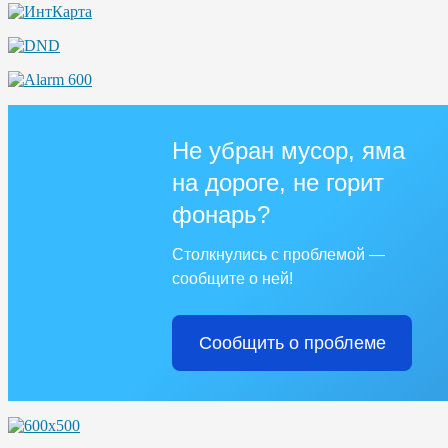
Не убран мусор, яма
на дороге, не горит
фонарь?
Столкнулись с проблемой —
сообщите о ней!
Сообщить о проблеме