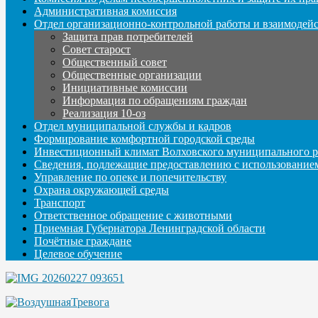
Административная комиссия
Отдел организационно-контрольной работы и взаимодей
Защита прав потребителей
Совет старост
Общественный совет
Общественные организации
Инициативные комиссии
Информация по обращениям граждан
Реализация 10-оз
Отдел муниципальной службы и кадров
Формирование комфортной городской среды
Инвестиционный климат Волховского муниципального р
Сведения, подлежащие предоставлению с использование
Управление по опеке и попечительству
Охрана окружающей среды
Транспорт
Ответственное обращение с животными
Приемная Губернатора Ленинградской области
Почётные граждане
Целевое обучение