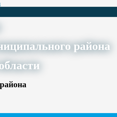
Ц
ниципального района
области
 района