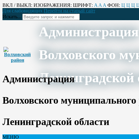
ВКЛ / ВЫКЛ:
ИЗОБРАЖЕНИЯ:
ШРИФТ:
A
A
A
ФОН:
Ц
Ц
Ц
Для слабовидящих
Перейти на старый сайт
Искать...
Администрация
Волховского му
Ленинградской 
Администрация
Волховского муниципального
Ленинградской области
МЕНЮ