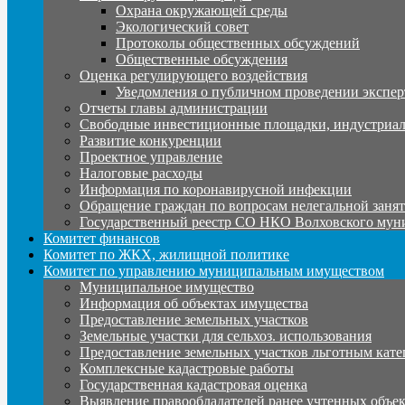
Охрана окружающей среды
Экологический совет
Протоколы общественных обсуждений
Общественные обсуждения
Оценка регулирующего воздействия
Уведомления о публичном проведении экспер
Отчеты главы администрации
Свободные инвестиционные площадки, индустриал
Развитие конкуренции
Проектное управление
Налоговые расходы
Информация по коронавирусной инфекции
Обращение граждан по вопросам нелегальной заня
Государственный реестр СО НКО Волховского мун
Комитет финансов
Комитет по ЖКХ, жилищной политике
Комитет по управлению муниципальным имуществом
Муниципальное имущество
Информация об объектах имущества
Предоставление земельных участков
Земельные участки для сельхоз. использования
Предоставление земельных участков льготным кате
Комплексные кадастровые работы
Государственная кадастровая оценка
Выявление правообладателей ранее учтенных объе