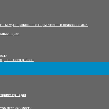
тизы муниципального нормативного правового акта
ьные парки
тости
иципального района
гориям граждан
ктов недвижимости