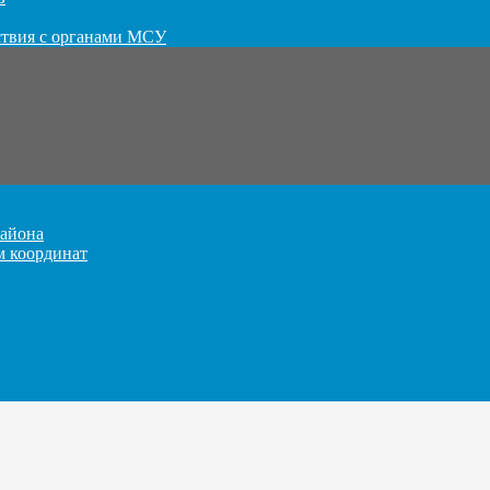
ствия с органами МСУ
айона
м координат