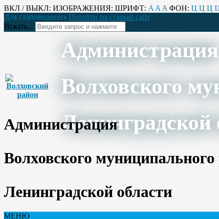
ВКЛ / ВЫКЛ:
ИЗОБРАЖЕНИЯ:
ШРИФТ:
A
A
A
ФОН:
Ц
Ц
Ц
Для слабовидящих
Перейти на старый сайт
Искать...
Администрация
Волховского му
Ленинградской 
Администрация
Волховского муниципального
Ленинградской области
МЕНЮ