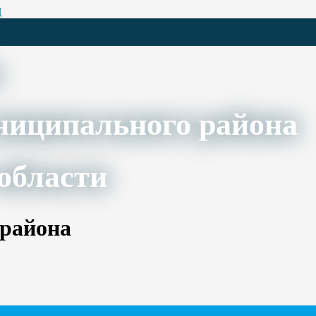
Ц
ниципального района
области
 района