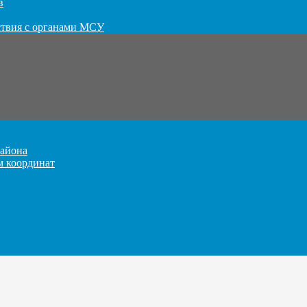
в
ствия с органами МСУ
айона
м координат