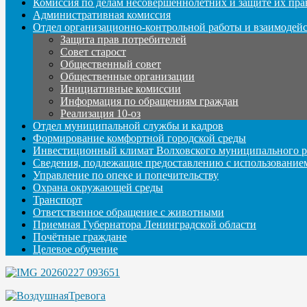
Комиссия по делам несовершеннолетних и защите их пра
Административная комиссия
Отдел организационно-контрольной работы и взаимодей
Защита прав потребителей
Совет старост
Общественный совет
Общественные организации
Инициативные комиссии
Информация по обращениям граждан
Реализация 10-оз
Отдел муниципальной службы и кадров
Формирование комфортной городской среды
Инвестиционный климат Волховского муниципального р
Сведения, подлежащие предоставлению с использование
Управление по опеке и попечительству
Охрана окружающей среды
Транспорт
Ответственное обращение с животными
Приемная Губернатора Ленинградской области
Почётные граждане
Целевое обучение