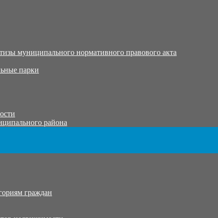
тизы муниципального нормативного правового акта
ьные парки
тости
иципального района
гориям граждан