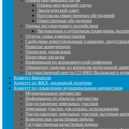
Охрана окружающей среды
Экологический совет
Протоколы общественных обсуждений
Общественные обсуждения
Оценка регулирующего воздействия
Уведомления о публичном проведении экспер
Отчеты главы администрации
Свободные инвестиционные площадки, индустриал
Развитие конкуренции
Проектное управление
Налоговые расходы
Информация по коронавирусной инфекции
Обращение граждан по вопросам нелегальной заня
Государственный реестр СО НКО Волховского мун
Комитет финансов
Комитет по ЖКХ, жилищной политике
Комитет по управлению муниципальным имуществом
Муниципальное имущество
Информация об объектах имущества
Предоставление земельных участков
Земельные участки для сельхоз. использования
Предоставление земельных участков льготным кате
Комплексные кадастровые работы
Государственная кадастровая оценка