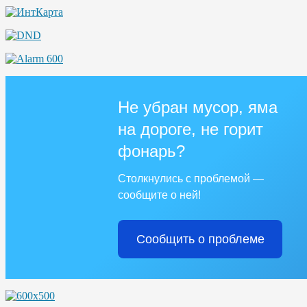
Не убран мусор, яма
на дороге, не горит
фонарь?
Столкнулись с проблемой —
сообщите о ней!
Сообщить о проблеме