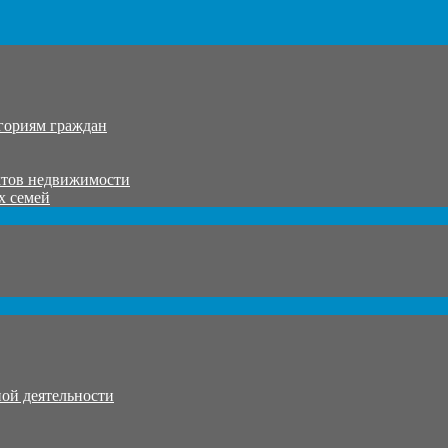
гориям граждан
ктов недвижимости
х семей
ой деятельности