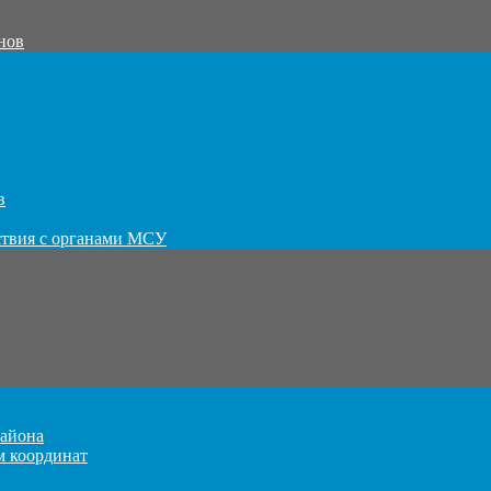
нов
в
ствия с органами МСУ
айона
м координат