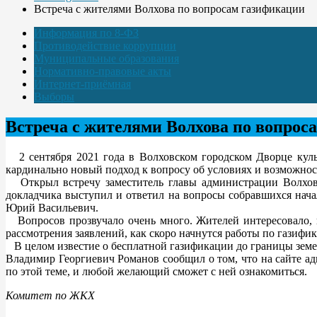
Встреча с жителями Волхова по вопросам газификации
Информация по 8-ФЗ
Противодействие коррупции
Муниципальные образования
Нормативно-правовые акты
Интернет-приёмная
Выборы
Встреча с жителями Волхова по вопрос
2 сентября 2021 года в Волховском городском Дворце куль
кардинально новый подход к вопросу об условиях и возможнос
Открыл встречу заместитель главы администрации Волховс
докладчика выступил и ответил на вопросы собравшихся нача
Юрий Васильевич.
Вопросов прозвучало очень много. Жителей интересовало, к
рассмотрения заявлений, как скоро начнутся работы по газифи
В целом известие о бесплатной газификации до границы земе
Владимир Георгиевич Романов сообщил о том, что на сайте а
по этой теме, и любой желающий сможет с ней ознакомиться.
Комитет по ЖКХ