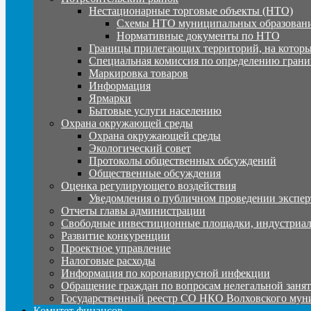
Нестационарные торговые объекты (НТО)
Схемы НТО муниципальных образовани
Нормативные документы по НТО
Границы прилегающих территорий, на которы
Специальная комиссия по определению грани
Маркировка товаров
Информация
Ярмарки
Бытовые услуги населению
Охрана окружающей среды
Охрана окружающей среды
Экологический совет
Протоколы общественных обсуждений
Общественные обсуждения
Оценка регулирующего воздействия
Уведомления о публичном проведении экспер
Отчеты главы администрации
Свободные инвестиционные площадки, индустриал
Развитие конкуренции
Проектное управление
Налоговые расходы
Информация по коронавирусной инфекции
Обращение граждан по вопросам нелегальной заня
Государственный реестр СО НКО Волховского мун
Комитет финансов