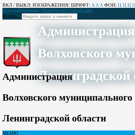
ВКЛ / ВЫКЛ:
ИЗОБРАЖЕНИЯ:
ШРИФТ:
A
A
A
ФОН:
Ц
Ц
Ц
Для слабовидящих
Перейти на старый сайт
Искать...
Администрация
Волховского му
Ленинградской 
Администрация
Волховского муниципального
Ленинградской области
МЕНЮ