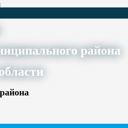
Ц
ниципального района
области
 района