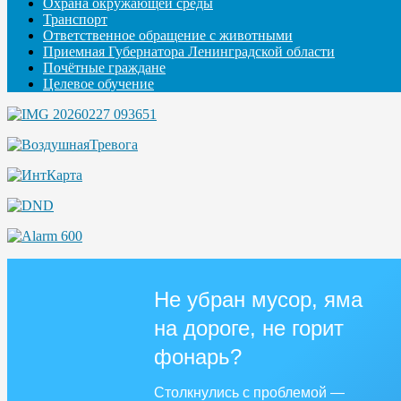
Охрана окружающей среды
Транспорт
Ответственное обращение с животными
Приемная Губернатора Ленинградской области
Почётные граждане
Целевое обучение
Не убран мусор, яма
на дороге, не горит
фонарь?
Столкнулись с проблемой —