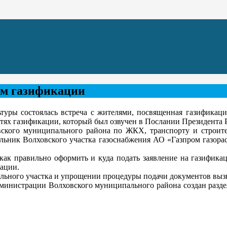
ам газификации
туры состоялась встреча с жителями, посвященная газификаци
тях газификации, который был озвучен в Послании Президента 
кого муниципального района по ЖКХ, транспорту и строител
льник Волховского участка газоснабжения АО «Газпром газорас
ак правильно оформить и куда подать заявление на газификац
кации.
льного участка и упрощении процедуры подачи документов выз
дминистрации Волховского муниципального района создан разде