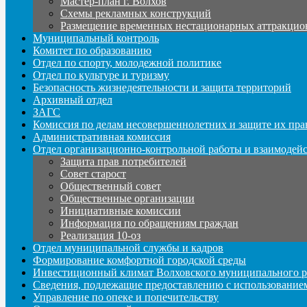
Мастер-план г. Волхов
Схемы рекламных конструкций
Размещение временных нестационарных аттракцио
Муниципальный контроль
Комитет по образованию
Отдел по спорту, молодежной политике
Отдел по культуре и туризму
Безопасность жизнедеятельности и защита территорий
Архивный отдел
ЗАГС
Комиссия по делам несовершеннолетних и защите их пра
Административная комиссия
Отдел организационно-контрольной работы и взаимодей
Защита прав потребителей
Совет старост
Общественный совет
Общественные организации
Инициативные комиссии
Информация по обращениям граждан
Реализация 10-оз
Отдел муниципальной службы и кадров
Формирование комфортной городской среды
Инвестиционный климат Волховского муниципального р
Сведения, подлежащие предоставлению с использование
Управление по опеке и попечительству