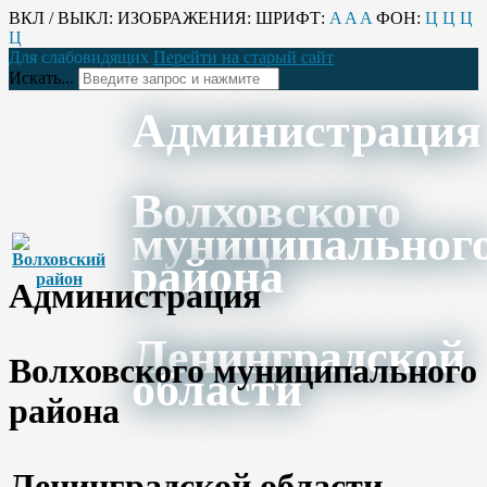
ВКЛ / ВЫКЛ:
ИЗОБРАЖЕНИЯ:
ШРИФТ:
A
A
A
ФОН:
Ц
Ц
Ц
Ц
Для слабовидящих
Перейти на старый сайт
Искать...
Администрация
Волховского
муниципальног
района
Администрация
Ленинградской
Волховского муниципального
области
района
Ленинградской области