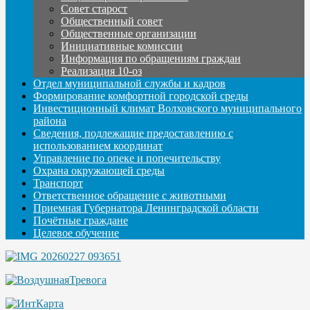
Совет старост
Общественный совет
Общественные организации
Инициативные комиссии
Информация по обращениям граждан
Реализация 10-оз
Отдел муниципальной службы и кадров
Формирование комфортной городской среды
Инвестиционный климат Волховского муниципального
района
Сведения, подлежащие предоставлению с
использованием координат
Управление по опеке и попечительству
Охрана окружающей среды
Транспорт
Ответственное обращение с животными
Приемная Губернатора Ленинградской области
Почётные граждане
Целевое обучение