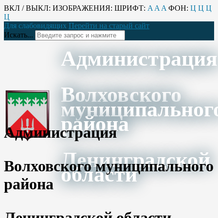
ВКЛ / ВЫКЛ:
ИЗОБРАЖЕНИЯ:
ШРИФТ:
A
A
A
ФОН:
Ц
Ц
Ц
Ц
Для слабовидящих
Перейти на старый сайт
Искать...
Администрация
Волховского
муниципальног
района
Администрация
Ленинградской
Волховского муниципального
области
района
Ленинградской области