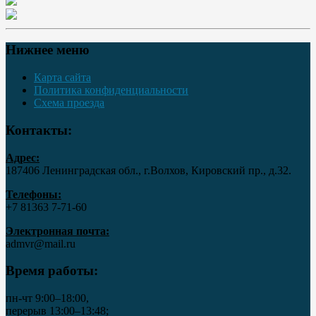
Нижнее меню
Карта сайта
Политика конфиденциальности
Схема проезда
Контакты:
Адрес:
187406 Ленинградская обл., г.Волхов, Кировский пр., д.32.
Телефоны:
+7 81363 7‑71-60
Электронная почта:
admvr@mail.ru
Время работы:
пн-чт 9:00–18:00,
перерыв 13:00–13:48;