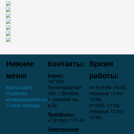
Нижнее
Контакты:
Время
меню
работы:
Адрес:
187406
Карта сайта
Ленинградская
пн-чт 9:00–18:00,
Политика
обл., г.Волхов,
перерыв 13:00–
конфиденциальности
Кировский пр.,
13:48;
Схема проезда
д.32.
пт 9:00–17:00,
перерыв 13:00–
Телефоны:
13:48
+7 81363 7‑71-60
Электронная