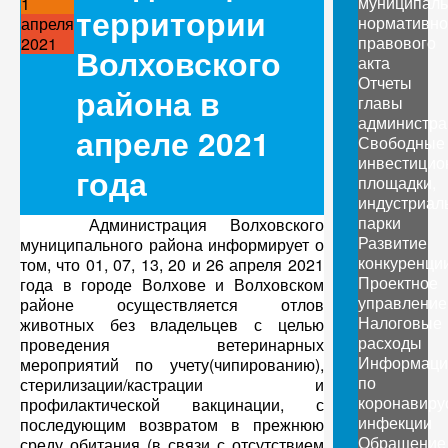
муниципаль
1
территории
нормативно
апреля
правового
2021
Волховского
акта
Отчеты
района в
главы
администра
апреле 2021
Свободные
инвестицио
года
площадки,
индустриал
парки
Администрация Волховского
Развитие
муниципального района информирует о
конкуренци
том, что 01, 07, 13, 20 и 26 апреля 2021
Проектное
года в городе Волхове и Волховском
управление
районе осуществляется отлов
Налоговые
животных без владельцев с целью
расходы
проведения ветеринарных
Информаци
мероприятий по учету(чипированию),
по
стерилизации/кастрации и
коронавиру
профилактической вакцинации, с
инфекции
последующим возвратом в прежнюю
Обращение
среду обитания (в связи с отсутствием