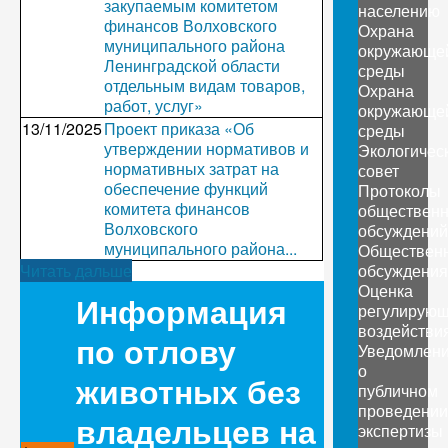
закупаемым комитетом
населению
финансов Волховского
Охрана
муниципального района
окружающе
Ленинградской области
среды
отдельным видам товаров,
Охрана
работ, услуг»
окружающе
13/11/2025
Проект приказа «Об
среды
утверждении нормативов и
Экологичес
нормативных затрат на
совет
обеспечение функций
Протоколы
комитета финансов
обществен
Волховского
обсуждений
муниципального района...
Обществен
Читать дальше
обсуждения
Оценка
Информация
регулирующ
воздействи
по отлову
Уведомлен
о
животных без
публичном
проведении
владельцев на
экспертизы