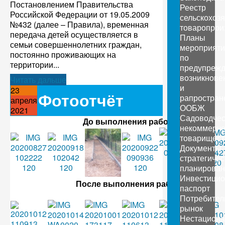
Постановлением Правительства
Реестр
Российской Федерации от 19.05.2009
сельскохоз
№432 (далее – Правила), временная
товаропрои
передача детей осуществляется в
Планы
семьи совершеннолетних граждан,
мероприяти
постоянно проживающих на
по
территории...
предупреж
возникнове
Читать дальше
и
23
Фотоотчёт
рапростран
апреля
ООБЖ
2021
Садоводчес
До выполнения работ
некоммерче
товарищест
Документы
стратегичес
планирован
Инвестици
После выполнения работ
паспорт
Потребител
рынок
Нестацион