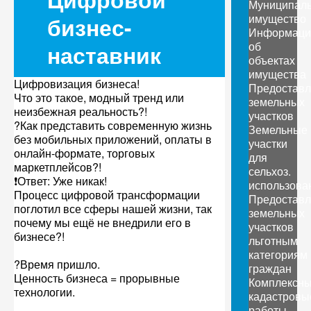
Муниципал
имущество
бизнес-
Информаци
об
наставник
объектах
имущества
Цифровизация бизнеса!
Предоставл
Что это такое, модный тренд или
земельных
неизбежная реальность?!
участков
?Как представить современную жизнь
Земельные
без мобильных приложений, оплаты в
участки
онлайн-формате, торговых
для
маркетплейсов?!
сельхоз.
❗Ответ: Уже никак!
использова
Процесс цифровой трансформации
Предоставл
поглотил все сферы нашей жизни, так
земельных
почему мы ещё не внедрили его в
участков
бизнесе?!
льготным
категориям
?Время пришло.
граждан
Ценность бизнеса = прорывные
Комплексн
технологии.
кадастровы
работы