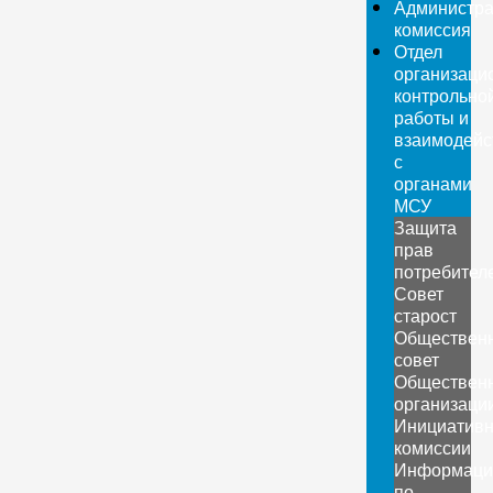
Администра
комиссия
Отдел
организаци
контрольно
работы и
взаимодейс
с
органами
МСУ
Защита
прав
потребител
Совет
старост
Обществен
совет
Обществен
организаци
Инициатив
комиссии
Информаци
по