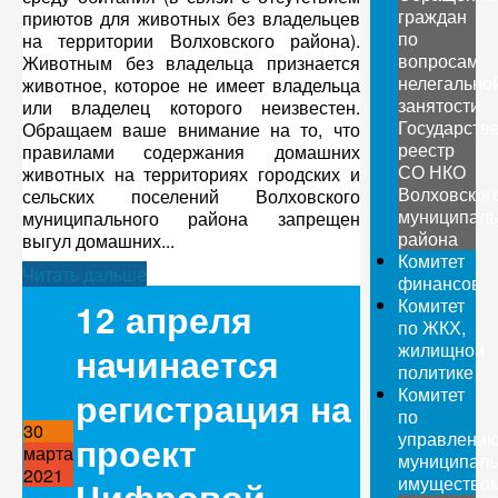
граждан
приютов для животных без владельцев
по
на территории Волховского района).
вопросам
Животным без владельца признается
нелегально
животное, которое не имеет владельца
занятости
или владелец которого неизвестен.
Государств
Обращаем ваше внимание на то, что
реестр
правилами содержания домашних
СО НКО
животных на территориях городских и
Волховског
сельских поселений Волховского
муниципаль
муниципального района запрещен
района
выгул домашних...
Комитет
Читать дальше
финансов
Комитет
12 апреля
по ЖКХ,
жилищной
начинается
политике
Комитет
регистрация на
по
30
управлени
проект
марта
муниципал
2021
имущество
Цифровой