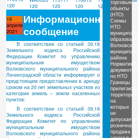
торговые
объекты
(НТО)
Информационное
15
Схемы
апреля
НТО
сообщение
2021
муниципал
образовани
В соответствии со статьей 39.18
Волховског
Земельного кодекса Российской
муниципаль
Федерации Комитет по управлению
района
муниципальным имуществом
Нормативн
Волховского муниципального района
документы
Ленинградской области информирует о
по НТО
предстоящем предоставлении в аренду
Границы
сроком на 20 лет земельных участков из
прилегающ
категории земель – земли населенных
территорий,
пунктов:
на
которых
В соответствии со статьей 39.18
не
Земельного кодекса Российской
допускаетс
Федерации Комитет по управлению
розничная
муниципальным имуществом
продажа
Волховского муниципального района
алкогольно