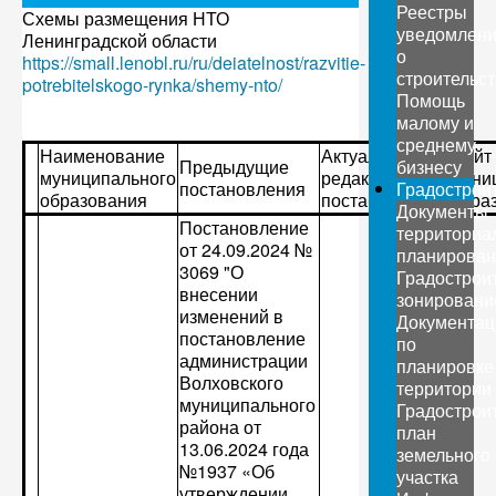
Реестры
Схемы размещения НТО
уведомлен
Ленинградской области
о
https://small.lenobl.ru/ru/deiatelnost/razvitie-
строительс
potrebitelskogo-rynka/shemy-nto/
Помощь
малому и
среднему
Наименование
Актуальная
Сайт
Предыдущие
бизнесу
муниципального
редакция
муни
постановления
Градострои
образования
постановления
обра
Документы
Постановление
территориа
от 24.09.2024 №
планирован
3069 "О
Градострои
внесении
зонировани
изменений в
Документац
постановление
по
администрации
планировке
Волховского
территории
муниципального
Градострои
района от
план
13.06.2024 года
земельного
№1937 «Об
участка
утверждении