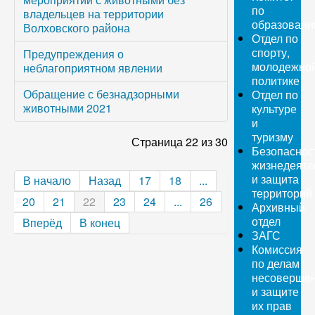
по
владельцев на территории
образован
Волховского района
Отдел по
спорту,
Предупреждения о
молодежно
неблагоприятном явлении
политике
Обращение с безнадзорными
Отдел по
животными 2021
культуре
и
туризму
Страница 22 из 30
Безопаснос
жизнедеяте
и защита
В начало
Назад
17
18
...
территорий
20
21
22
23
24
...
26
Архивный
отдел
Вперёд
В конец
ЗАГС
Комиссия
по делам
несовершен
и защите
их прав