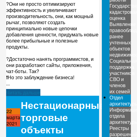
?Они не просто оптимизируют
Государств
эффективность и увеличивают
кадастрова
производительность, они, как мощный
оценка
рычаг, позволяют создать
Выявление
принципиально новые цепочки
правооблад
добавления ценности, придумать новые
ранее
более прибыльные и полезные
учтенных
продукты.
объектов
недвижимо
?Достаточно нанять программистов, и
Социальна
они разработают сайты, приложения,
поддержка
чат-боты. Так?
участников
❗Но это заблуждение бизнеса!
СВО и
...
членов
их семей
Читать дальше
Отдел
Нестационарные
архитектур
Информаци
22
торговые
отдела
марта
архитектур
2021
объекты
Реестры
разрешени