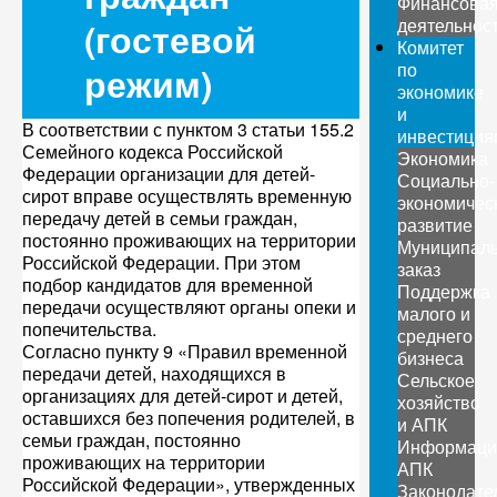
Финансова
деятельнос
(гостевой
Комитет
по
режим)
экономике
и
В соответствии с пунктом 3 статьи 155.2
инвестиция
Семейного кодекса Российской
Экономика
Федерации организации для детей-
Социально-
сирот вправе осуществлять временную
экономичес
передачу детей в семьи граждан,
развитие
постоянно проживающих на территории
Муниципал
Российской Федерации. При этом
заказ
подбор кандидатов для временной
Поддержка
передачи осуществляют органы опеки и
малого и
попечительства.
среднего
Согласно пункту 9 «Правил временной
бизнеса
передачи детей, находящихся в
Сельское
организациях для детей-сирот и детей,
хозяйство
оставшихся без попечения родителей, в
и АПК
семьи граждан, постоянно
Информаци
проживающих на территории
АПК
Российской Федерации», утвержденных
Законодате