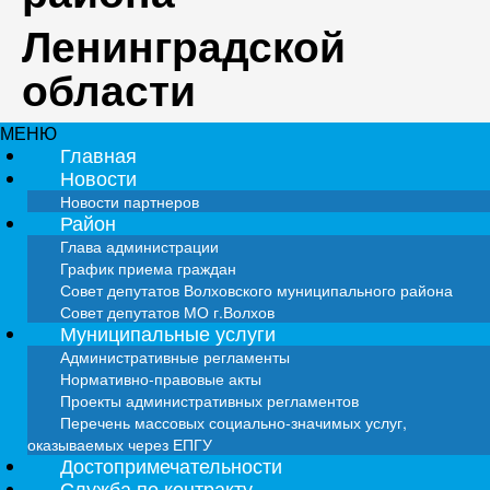
Ленинградской
области
МЕНЮ
Главная
Новости
Новости партнеров
Район
Глава администрации
График приема граждан
Совет депутатов Волховского муниципального района
Совет депутатов МО г.Волхов
Муниципальные услуги
Административные регламенты
Нормативно-правовые акты
Проекты административных регламентов
Перечень массовых социально-значимых услуг,
оказываемых через ЕПГУ
Достопримечательности
Служба по контракту