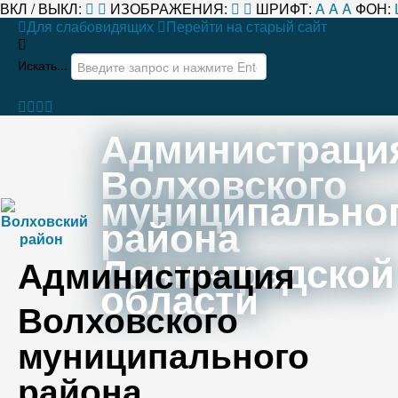
ВКЛ / ВЫКЛ:
ИЗОБРАЖЕНИЯ:
ШРИФТ:
A
A
A
ФОН:
Для слабовидящих
Перейти на старый сайт
Искать...
Администраци
Волховского
муниципально
района
Ленинградской
Администрация
области
Волховского
муниципального
района