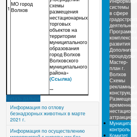
Информаци
МО город
схемы
системы
1
Волхов
размещения
в сфере
нестационарных
градострои
торговых
деятельнос
объектов на
Программы
территории
комплексно
муниципального
развития
образования
Дополните
город Волхов
процедуры
Волховского
Мастер-
муниципального
план г.
района»
Волхов
(Ссылка)
Схемы
рекламных
...
конструкци
Читать дальше
Размещени
временных
Информация по отлову
нестациона
безнадзорных животных в марте
аттракцион
2021 г.
Муниципал
контроль
Информация по осуществлению
Комитет
мероприятий с животными без