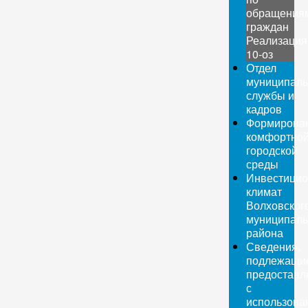
обращения
граждан
Реализация
10-оз
Отдел
муниципаль
службы и
кадров
Формирова
комфортно
городской
среды
Инвестици
климат
Волховског
муниципаль
района
Сведения,
подлежащи
предоставл
с
использова