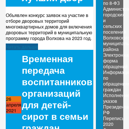
по 8-ФЗ
Администр
городских
Объявлен конкурс заявок на участие в
и
отборе дворовых территорий
сельских
многоквартирных домов для включения
поселений
дворовых территорий в муниципальную
Волховског
программу города Волхова на 2023 год.
муниципаль
Читать дальше
района
Электронна
Временная
форма
обращений
передача
Информаци
по
воспитанников
обращения
граждан
организаций
Исполнени
26
указов
для детей-
апреля
Президента
2021
РФ
сирот в семьи
Перепись
2020
граждан