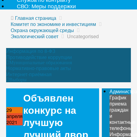
СВО: Меры поддержки
Главная страница
Комитет по экономике и инвестициям
Охрана окружающей среды
Экологический совет
Uncategorised
Информация по 8-ФЗ
Противодействие коррупции
Муниципальные образования
Нормативно-правовые акты
Интернет-приёмная
Выборы
Администр
Объявлен
График
приема
конкурс на
граждан
29
и
апреля
лучшую
контактные
2021
телефоны
лучший двор
Информаци