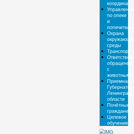
координат
Управление
по опеке
и
попечитель
Охрана
окружающе
среды
Транспорт
Ответствен
обращение
с
животными
Приемная
Губернатор
Ленинградс
области
Почётные
граждане
Целевое
обучение