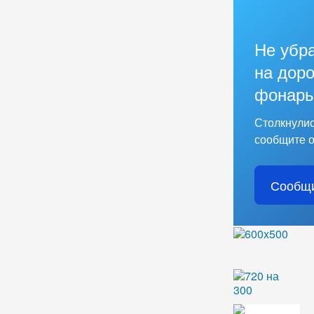
Не убр
на доро
фонарь
Столкнулис
сообщите о
Сообщи