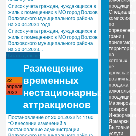
продукции
Список учета граждан, нуждающихся в
Специальн
жилых помещениях в МО город Волхов
комиссия
Волховского муниципального района
по
на 30.04.2024 года
определен
Список учета граждан, нуждающихся в
границ
жилых помещениях в МО город Волхов
прилегающ
Волховского муниципального района
территорий,
на 30.04.2023...
на
Читать дальше
которых
Размещение
не
допускаетс
временных
розничная
22
продажа
апреля
нестационарных
алкогольно
2022
продукции
аттракционов
Маркировка
товаров
Информаци
Постановление от 20.04.2022 № 1160
Ярмарки
"О внесении изменений в
Бытовые
постановление администрации
услуги
Волховского муниципального района