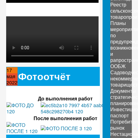
Реестр
сельскохоз
товаропрои
Планы
мероприяти
по
предупреж
возникнове
и
рапростран
ООБЖ
17
Садоводчес
Фотоотчёт
мая
некоммерче
2022
товарищест
Документы
стратегичес
До выполнения работ
планирован
Инвестици
паспорт
После выполнения работ
Потребител
рынок
Нестацион