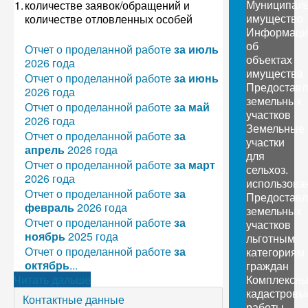
Муниципал
1.
количестве заявок/обращений и
имущество
количестве отловленных особей
Информаци
об
Отчет о проделанной работе
за июль
объектах
2026 года
имущества
Отчет о проделанной работе
за июнь
Предоставл
2026 года
земельных
Отчет о проделанной работе
за май
участков
2026 года
Земельные
Отчет о проделанной работе
за
участки
апрель
2026 года
для
Отчет о проделанной работе
за март
сельхоз.
2026 года
использова
Отчет о проделанной работе
за
Предоставл
февраль
2026 года
земельных
Отчет о проделанной работе
за
участков
ноябрь
2025 года
льготным
Отчет о проделанной работе
за
категориям
октябрь
...
граждан
Читать дальше
Комплексн
кадастровы
Контактные данные
работы