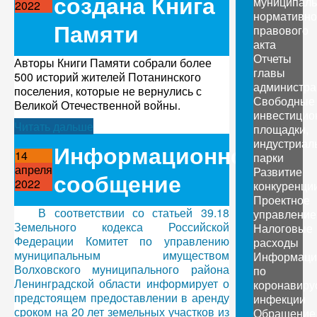
создана Книга
муниципаль
2022
нормативно
Памяти
правового
акта
Отчеты
Авторы Книги Памяти собрали более
главы
500 историй жителей Потанинского
администра
поселения, которые не вернулись с
Свободные
Великой Отечественной войны.
инвестицио
Читать дальше
площадки,
индустриал
Информационное
14
парки
апреля
Развитие
сообщение
2022
конкуренци
Проектное
В соответствии со статьей 39.18
управление
Земельного кодекса Российской
Налоговые
Федерации Комитет по управлению
расходы
муниципальным имуществом
Информаци
Волховского муниципального района
по
Ленинградской области информирует о
коронавиру
предстоящем предоставлении в аренду
инфекции
сроком на 20 лет земельных участков из
Обращение