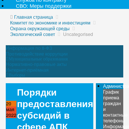
СВО: Меры поддержки
Главная страница
Комитет по экономике и инвестициям
Охрана окружающей среды
Экологический совет
Uncategorised
Информация по 8-ФЗ
Противодействие коррупции
Муниципальные образования
Нормативно-правовые акты
Интернет-приёмная
Выборы
Администр
Порядки
График
приема
предоставления
граждан
20
и
мая
субсидий в
контактные
2022
телефоны
сфере АПК
Информаци