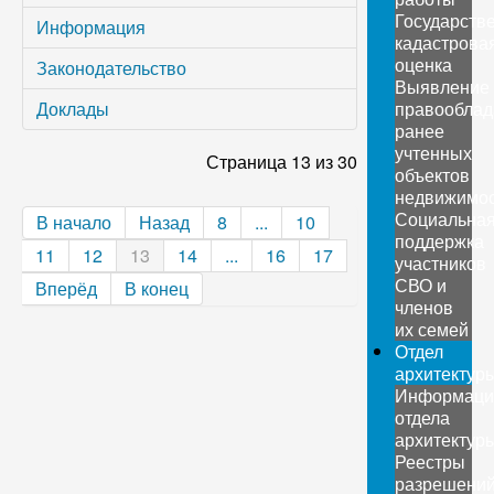
Государств
Информация
кадастрова
оценка
Законодательство
Выявление
Доклады
правооблад
ранее
учтенных
Страница 13 из 30
объектов
недвижимо
Социальна
В начало
Назад
8
...
10
поддержка
11
12
13
14
...
16
17
участников
СВО и
Вперёд
В конец
членов
их семей
Отдел
архитектур
Информаци
отдела
архитектур
Реестры
разрешени