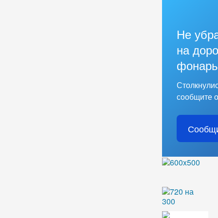
Не убр
на доро
фонарь
Столкнулис
сообщите о
Сообщи