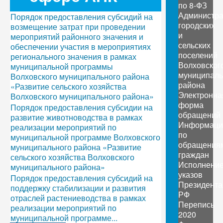
по 8-ФЗ
Администр
Порядок предоставления субсидий на
городских
возмещение затрат при проведении
и
мероприятий районного значения и
сельских
обеспечении участия в мероприятиях
поселений
регионального значения в рамках
Волховског
муниципальной программы
муниципаль
Волховского муниципального района
района
«Развитие сельского хозяйства
Электронна
Волховского муниципального района»
форма
Порядок предоставления субсидии на
обращений
развитие животноводства в рамках
Информаци
реализации мероприятий по
по
муниципальной программе Волховского
обращения
муниципального района «Развитие
граждан
сельского хозяйства Волховского
Исполнени
муниципального района»
указов
Порядок предоставления субсидий на
Президента
поддержку стабилизации и развития
РФ
отраслей растениеводства в рамках
Перепись
реализации мероприятий по
2020
муниципальной программе...