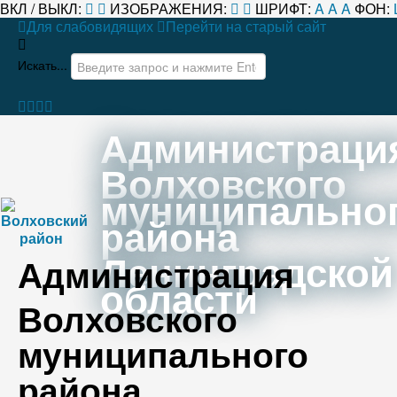
ВКЛ / ВЫКЛ:
ИЗОБРАЖЕНИЯ:
ШРИФТ:
A
A
A
ФОН:
Для слабовидящих
Перейти на старый сайт
Искать...
Администраци
Волховского
муниципально
района
Ленинградской
Администрация
области
Волховского
муниципального
района