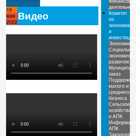
Финансова
Читать дальше
деятельнос
19
Видео
Комитет
мая
по
2022
экономике
и
инвестиция
Экономика
Социально-
экономичес
развитие
Муниципал
заказ
Поддержка
малого и
среднего
бизнеса
Сельское
хозяйство
и АПК
Информаци
АПК
Законодате