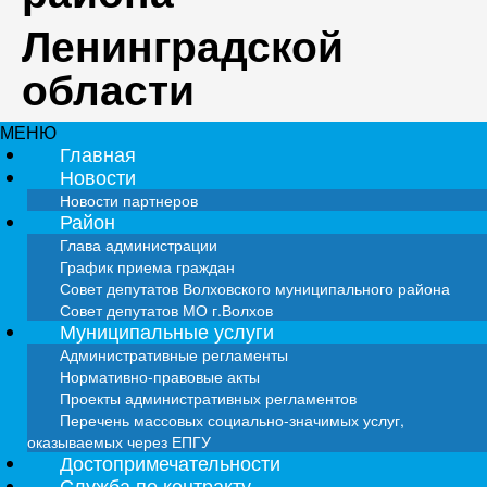
Ленинградской
области
МЕНЮ
Главная
Новости
Новости партнеров
Район
Глава администрации
График приема граждан
Совет депутатов Волховского муниципального района
Совет депутатов МО г.Волхов
Муниципальные услуги
Административные регламенты
Нормативно-правовые акты
Проекты административных регламентов
Перечень массовых социально-значимых услуг,
оказываемых через ЕПГУ
Достопримечательности
Служба по контракту