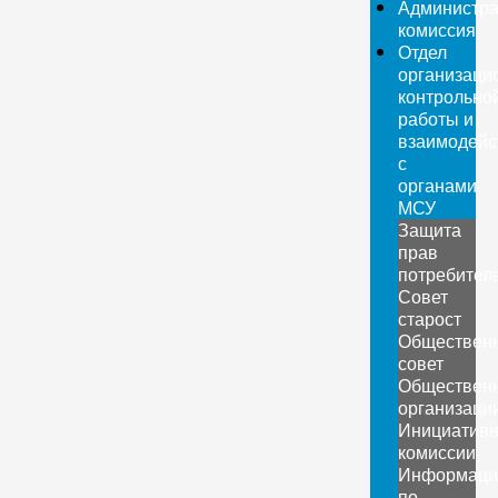
Администра
комиссия
Отдел
организаци
контрольно
работы и
взаимодейс
с
органами
МСУ
Защита
прав
потребител
Совет
старост
Обществен
совет
Обществен
организаци
Инициатив
комиссии
Информаци
по