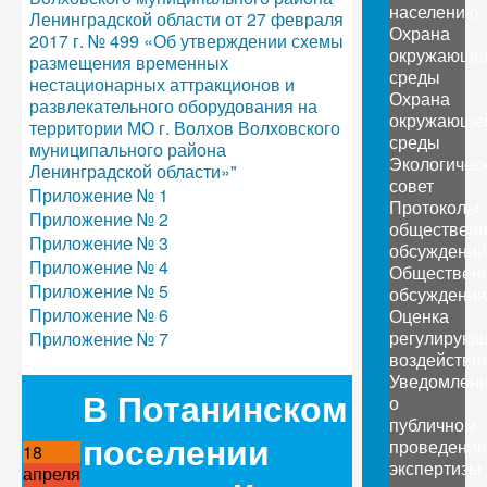
населению
Ленинградской области от 27 февраля
Охрана
2017 г. № 499 «Об утверждении схемы
окружающе
размещения временных
среды
нестационарных аттракционов и
Охрана
развлекательного оборудования на
окружающе
территории МО г. Волхов Волховского
среды
муниципального района
Экологичес
Ленинградской области»"
совет
Приложение № 1
Протоколы
Приложение № 2
обществен
Приложение № 3
обсуждений
Приложение № 4
Обществен
Приложение № 5
обсуждения
Приложение № 6
Оценка
регулирующ
Приложение № 7
воздействи
Уведомлен
В Потанинском
о
публичном
поселении
проведении
18
экспертизы
апреля