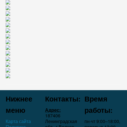
Нижнее
Контакты:
Время
меню
работы:
Адрес:
187406
Карта сайта
Ленинградская
пн-чт 9:00–18:00,
Политика
обл., г.Волхов,
перерыв 13:00–