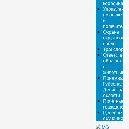
координат
Управление
по опеке
и
попечитель
Охрана
окружающе
среды
Транспорт
Ответствен
обращение
с
животными
Приемная
Губернатор
Ленинградс
области
Почётные
граждане
Целевое
обучение