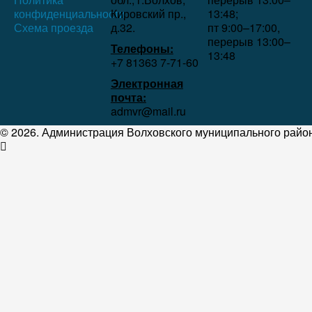
конфиденциальности
Кировский пр.,
13:48;
Схема проезда
д.32.
пт 9:00–17:00,
перерыв 13:00–
Телефоны:
13:48
+7 81363 7‑71-60
Электронная
почта:
admvr@mail.ru
© 2026. Администрация Волховского муниципального район