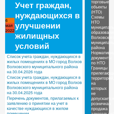
торговые
Учет граждан,
объекты
(НТО)
нуждающихся в
Схемы
6
НТО
улучшении
мая
муниципал
2022
образовани
жилищных
Волховског
муниципаль
условий
района
Нормативн
Список учета граждан, нуждающихся в
документы
жилых помещениях в МО город Волхов
по НТО
Волховского муниципального района
Границы
на 30.04.2026 года
прилегающ
Список учета граждан, нуждающихся в
территорий,
жилых помещениях в МО город Волхов
на
Волховского муниципального района
которых
на 30.04.2025 года
не
Перечень документов, прилагаемых к
допускаетс
заявлению о принятии на учет в
розничная
качестве нуждающихся в жилом
продажа
помещении
алкогольно