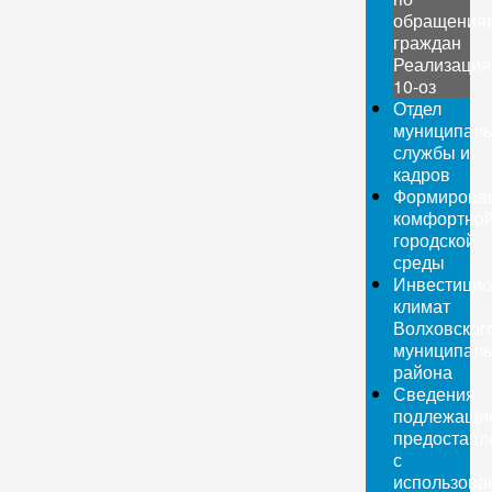
обращения
граждан
Реализация
10-оз
Отдел
муниципаль
службы и
кадров
Формирова
комфортно
городской
среды
Инвестици
климат
Волховског
муниципаль
района
Сведения,
подлежащи
предоставл
с
использова