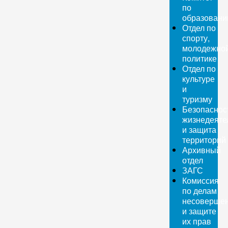
по
образован
Отдел по
спорту,
молодежно
политике
Отдел по
культуре
и
туризму
Безопаснос
жизнедеяте
и защита
территорий
Архивный
отдел
ЗАГС
Комиссия
по делам
несовершен
и защите
их прав