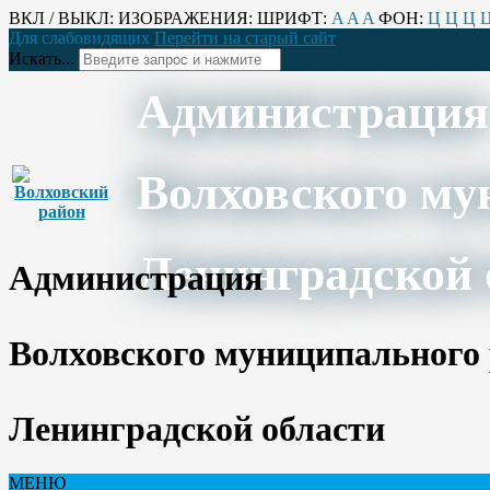
ВКЛ / ВЫКЛ:
ИЗОБРАЖЕНИЯ:
ШРИФТ:
A
A
A
ФОН:
Ц
Ц
Ц
Для слабовидящих
Перейти на старый сайт
Искать...
Администрация
Волховского му
Ленинградской 
Администрация
Волховского муниципального
Ленинградской области
МЕНЮ