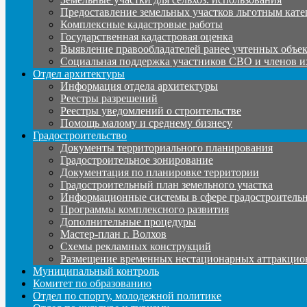
Предоставление земельных участков льготным кате
Комплексные кадастровые работы
Государственная кадастровая оценка
Выявление правообладателей ранее учтенных объе
Социальная поддержка участников СВО и членов и
Отдел архитектуры
Информация отдела архитектуры
Реестры разрешений
Реестры уведомлений о строительстве
Помощь малому и среднему бизнесу
Градостроительство
Документы территориального планирования
Градостроительное зонирование
Документация по планировке территории
Градостроительный план земельного участка
Информационные системы в сфере градостроительн
Программы комплексного развития
Дополнительные процедуры
Мастер-план г. Волхов
Схемы рекламных конструкций
Размещение временных нестационарных аттракцио
Муниципальный контроль
Комитет по образованию
Отдел по спорту, молодежной политике