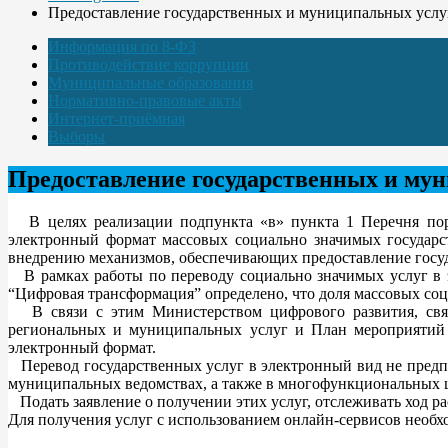
Предоставление государственных и муниципальных услу
Информация по 8-ФЗ
Противодействие коррупции
Муниципальные образования
Нормативно-правовые акты
Интернет-приёмная
Выборы
Предоставление государственных и мун
В целях реализации подпункта «в» пункта 1 Перечня пору
электронный формат массовых социально значимых государс
внедрению механизмов, обеспечивающих предоставление госуд
В рамках работы по переводу социально значимых услуг в 
“Цифровая трансформация” определено, что доля массовых соци
В связи с этим Министерством цифрового развития, связ
региональных и муниципальных услуг и План мероприятий 
электронный формат.
Перевод государственных услуг в электронный вид не предпо
муниципальных ведомствах, а также в многофункциональных 
Подать заявление о получении этих услуг, отслеживать ход ра
Для получения услуг с использованием онлайн-сервисов необхо