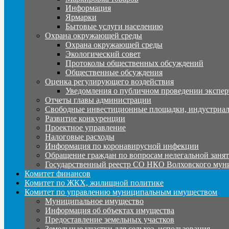
Информация
Ярмарки
Бытовые услуги населению
Охрана окружающей среды
Охрана окружающей среды
Экологический совет
Протоколы общественных обсуждений
Общественные обсуждения
Оценка регулирующего воздействия
Уведомления о публичном проведении экспер
Отчеты главы администрации
Свободные инвестиционные площадки, индустриал
Развитие конкуренции
Проектное управление
Налоговые расходы
Информация по коронавирусной инфекции
Обращение граждан по вопросам нелегальной заня
Государственный реестр СО НКО Волховского мун
Комитет финансов
Комитет по ЖКХ, жилищной политике
Комитет по управлению муниципальным имуществом
Муниципальное имущество
Информация об объектах имущества
Предоставление земельных участков
Земельные участки для сельхоз. использования