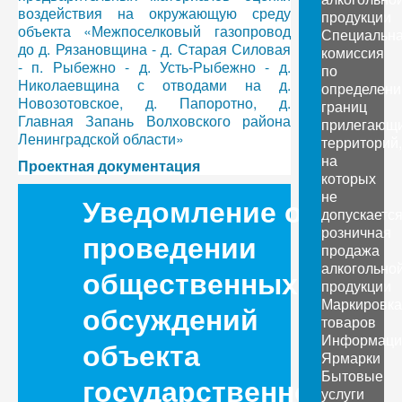
воздействия на окружающую среду
продукции
объекта «Межпоселковый газопровод
Специальн
до д. Рязановщина - д. Старая Силовая
комиссия
- п. Рыбежно - д. Усть-Рыбежно - д.
по
Николаевщина с отводами на д.
определен
Новозотовское, д. Папоротно, д.
границ
Главная Запань Волховского района
прилегающ
Ленинградской области»
территорий,
на
Проектная документация
которых
не
Уведомление о
допускаетс
розничная
проведении
продажа
алкогольно
общественных
продукции
Маркировка
обсуждений
товаров
Информаци
объекта
Ярмарки
Бытовые
государственной
услуги