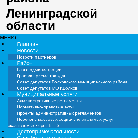
Ленинградской
области
МЕНЮ
Главная
Новости
Новости партнеров
Район
Глава администрации
График приема граждан
Совет депутатов Волховского муниципального района
Совет депутатов МО г.Волхов
Муниципальные услуги
Административные регламенты
Нормативно-правовые акты
Проекты административных регламентов
Перечень массовых социально-значимых услуг,
оказываемых через ЕПГУ
Достопримечательности
Служба по контракту