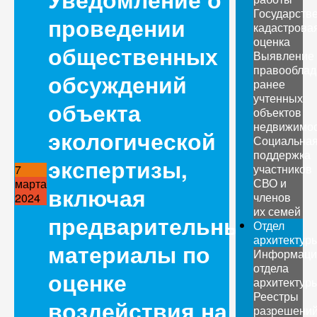
Государств
проведении
кадастрова
оценка
общественных
Выявление
правооблад
обсуждений
ранее
учтенных
объекта
объектов
недвижимо
экологической
Социальна
поддержка
экспертизы,
участников
7
СВО и
марта
включая
членов
2024
их семей
предварительные
Отдел
архитектур
материалы по
Информаци
отдела
оценке
архитектур
Реестры
воздействия на
разрешени