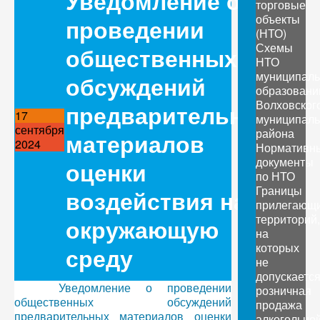
Уведомление о
торговые
объекты
проведении
(НТО)
Схемы
общественных
НТО
муниципал
обсуждений
образовани
Волховског
предварительных
17
муниципаль
сентября
района
материалов
2024
Нормативн
документы
оценки
по НТО
Границы
воздействия на
прилегающ
территорий,
окружающую
на
которых
среду
не
допускаетс
Уведомление о проведении
розничная
общественных обсуждений
продажа
предварительных материалов оценки
алкогольно