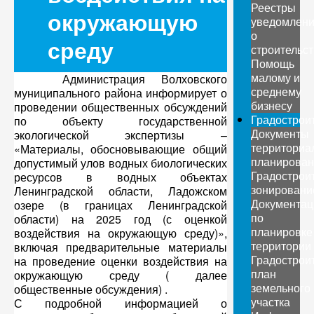
Реестры
окружающую
уведомлен
о
среду
строительс
Помощь
малому и
Администрация Волховского
среднему
муниципального района информирует о
бизнесу
проведении общественных обсуждений
Градострои
по объекту государственной
Документы
экологической экспертизы –
территориа
«Материалы, обосновывающие общий
планирован
допустимый улов водных биологических
Градострои
ресурсов в водных объектах
зонировани
Ленинградской области, Ладожском
Документац
озере (в границах Ленинградской
по
области) на 2025 год (с оценкой
планировке
воздействия на окружающую среду)»,
территории
включая предварительные материалы
Градострои
на проведение оценки воздействия на
план
окружающую среду ( далее
земельного
общественные обсуждения) .
участка
С подробной информацией о