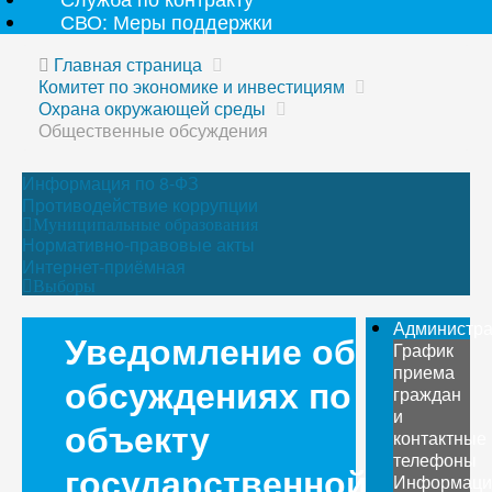
СВО: Меры поддержки
Главная страница
Комитет по экономике и инвестициям
Охрана окружающей среды
Общественные обсуждения
Информация по 8-ФЗ
Противодействие коррупции
Муниципальные образования
Нормативно-правовые акты
Интернет-приёмная
Выборы
Администр
Уведомление об
График
приема
обсуждениях по
граждан
и
объекту
контактные
телефоны
государственной
Информаци