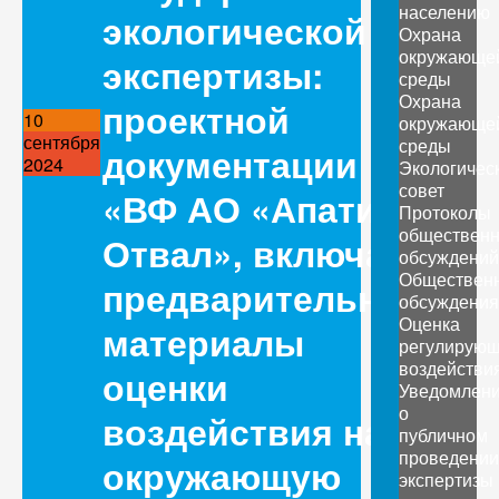
населению
экологической
Охрана
окружающе
экспертизы:
среды
Охрана
проектной
10
окружающе
сентября
среды
документации
2024
Экологичес
совет
«ВФ АО «Апатит».
Протоколы
обществен
Отвал», включая
обсуждений
Обществен
предварительные
обсуждения
Оценка
материалы
регулирующ
воздействи
оценки
Уведомлен
о
воздействия на
публичном
проведении
окружающую
экспертизы