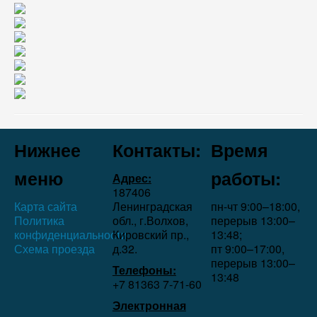
Нижнее
Контакты:
Время
меню
работы:
Адрес:
187406
Карта сайта
Ленинградская
пн-чт 9:00–18:00,
Политика
обл., г.Волхов,
перерыв 13:00–
конфиденциальности
Кировский пр.,
13:48;
Схема проезда
д.32.
пт 9:00–17:00,
перерыв 13:00–
Телефоны:
13:48
+7 81363 7‑71-60
Электронная