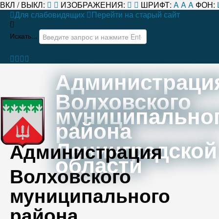
ВКЛ / ВЫКЛ:
ИЗОБРАЖЕНИЯ:
ШРИФТ:
A
A
A
ФОН:
Для слабовидящих
Перейти на старый сайт
Искать...
Администраци
Волховского
муниципально
района
Ленинградской
Администрация
области
Волховского
муниципального
района