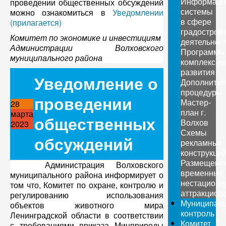
Информаци
проведении общественных обсуждений
системы
можно ознакомиться в
Уведомлении
в сфере
(прилагается)
градострои
Комитет по экономике и инвестициям
деятельнос
Администрации Волховского
Программы
муниципального района
комплексно
развития
Уведомление о
Дополните
процедуры
проведении
Мастер-
28
план г.
марта
общественных
Волхов
2023
Схемы
обсуждений
рекламных
конструкци
Размещени
Администрация Волховского
временных
муниципального района информирует о
нестациона
том что, Комитет по охране, контролю и
аттракцион
регулированию использования
Муниципал
объектов животного мира
контроль
Ленинградской области в соответствии
Комитет
с требованиями приказа Минприроды