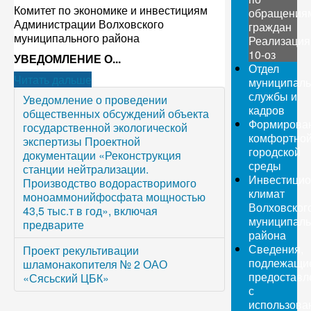
Комитет по экономике и инвестициям
обращения
Администрации Волховского
граждан
муниципального района
Реализация
10-оз
УВЕДОМЛЕНИЕ О...
Отдел
Читать дальше
муниципаль
службы и
Уведомление о проведении
кадров
общественных обсуждений объекта
Формирова
государственной экологической
комфортно
экспертизы Проектной
городской
документации «Реконструкция
среды
станции нейтрализации.
Инвестици
Производство водорастворимого
климат
моноаммонийфосфата мощностью
Волховског
43,5 тыс.т в год», включая
муниципаль
предварите
района
Сведения,
Проект рекультивации
подлежащи
шламонакопителя № 2 ОАО
предоставл
«Сясьский ЦБК»
с
использова