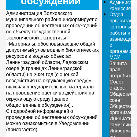
обсуждений
Администра
комиссия
Администрация Волховского
Отдел
муниципального района информирует о
организаци
проведении общественных обсуждений
контрольно
по объекту государственной
работы и
экологической экспертизы –
взаимодейс
«Материалы, обосновывающие общий
с
допустимый улов водных биологических
органами
ресурсов в водных объектах
МСУ
Ленинградской области, Ладожском
Защита
озере (в границах Ленинградской
прав
области) на 2024 год (с оценкой
потребител
воздействия на окружающую среду)»,
Совет
включая предварительные материалы
старост
на проведение оценки воздействия на
Обществен
окружающую среду ( далее
совет
общественные обсуждения) .
Обществен
С подробной информацией о
организаци
проведении общественных обсуждений
Инициатив
можно ознакомиться в Уведомлении
комиссии
(прилагается)
Информаци
по