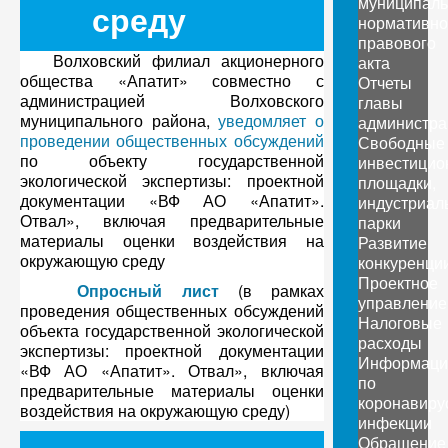
муниципаль
среду
нормативно
правового
Волховский филиал акционерного
акта
общества «Апатит» совместно с
Отчеты
администрацией Волховского
главы
муниципального района,
уведомляет о
администра
проведении общественных обсуждений
Свободные
по объекту государственной
инвестицио
экологической экспертизы: проектной
площадки,
документации «ВФ АО «Апатит».
индустриал
Отвал», включая предварительные
парки
материалы оценки воздействия на
Развитие
окружающую среду
конкуренци
Проектное
Опросный лист
(в рамках
управление
проведения общественных обсуждений
Налоговые
объекта государственной экологической
расходы
экспертизы: проектной документации
Информаци
«ВФ АО «Апатит». Отвал», включая
по
предварительные материалы оценки
коронавиру
воздействия на окружающую среду)
инфекции
Обращение