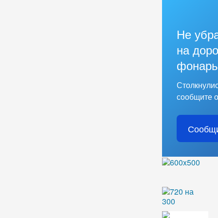
Не убр
на доро
фонарь
Столкнулис
сообщите о
Сообщи