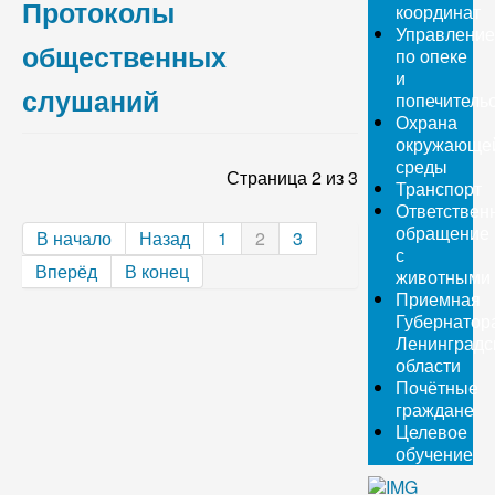
Протоколы
координат
Управление
общественных
по опеке
и
слушаний
попечитель
Охрана
окружающе
среды
Страница 2 из 3
Транспорт
Ответствен
обращение
В начало
Назад
1
2
3
с
Вперёд
В конец
животными
Приемная
Губернатор
Ленинградс
области
Почётные
граждане
Целевое
обучение