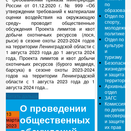
по
России от 01.12.2020 г. № 999 «Об
образован
утверждении требований к материалам
Отдел по
оценки воздействия на окружающую
спорту,
среду» проводит общественные
молодежно
обсуждения Проекта лимитов и квот
политике
добычи охотничьих ресурсов (лося,
Отдел по
рыси) в сезоне охоты 2023-2024 годов
культуре
на территории Ленинградской области с
и
1 августа 2023 года до 1 августа 2024
туризму
года, Проекта лимитов и квот добычи
Безопаснос
охотничьих ресурсов (бурого медведя,
жизнедеяте
барсука) в сезоне охоты 2023-2024
и защита
годов на территории Ленинградской
территорий
области с 1 августа 2023 года до 1
Архивный
августа 2024 года...
отдел
Читать дальше
ЗАГС
Комиссия
О проведении
по делам
13
несовершен
общественных
марта
и защите
2023
их прав