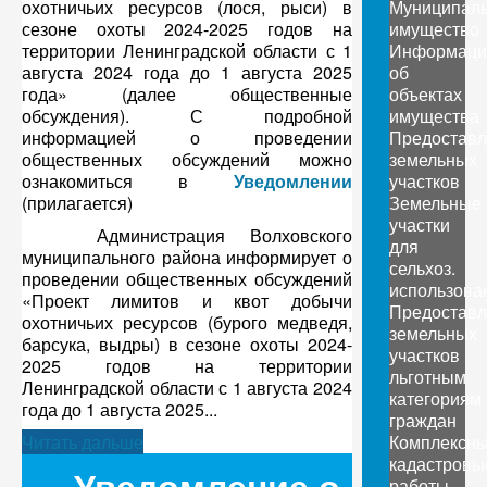
охотничьих ресурсов (лося, рыси) в
Муниципал
сезоне охоты 2024-2025 годов на
имущество
территории Ленинградской области с 1
Информаци
августа 2024 года до 1 августа 2025
об
года» (далее общественные
объектах
обсуждения). С подробной
имущества
информацией о проведении
Предоставл
общественных обсуждений можно
земельных
ознакомиться в
Уведомлении
участков
(прилагается)
Земельные
участки
Администрация Волховского
для
муниципального района информирует о
сельхоз.
проведении общественных обсуждений
использова
«Проект лимитов и квот добычи
Предоставл
охотничьих ресурсов (бурого медведя,
земельных
барсука, выдры) в сезоне охоты 2024-
участков
2025 годов на территории
льготным
Ленинградской области с 1 августа 2024
категориям
года до 1 августа 2025...
граждан
Читать дальше
Комплексн
кадастровы
Уведомление о
работы