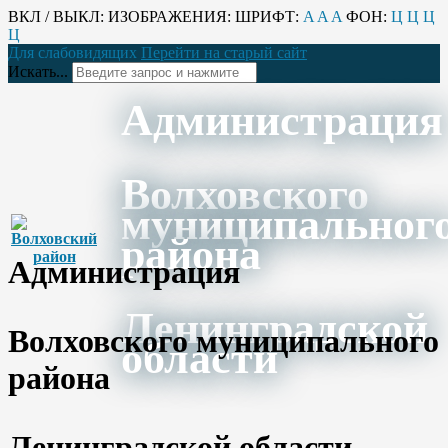
ВКЛ / ВЫКЛ:
ИЗОБРАЖЕНИЯ:
ШРИФТ:
A
A
A
ФОН:
Ц
Ц
Ц
Ц
Для слабовидящих
Перейти на старый сайт
Искать...
Администрация
Волховского
муниципальног
района
Администрация
Ленинградской
Волховского муниципального
области
района
Ленинградской области