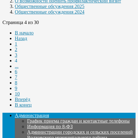
О возможности оценить профилактический визит
Общественные обсуждения 2025
Общественные обсуждения 2024
Страница 4 из 30
В начало
Назад
1
2
3
4
...
6
7
8
9
10
Вперёд
В конец
Администрация
График приема граждан и контактные телефоны
Информация по 8-ФЗ
Администрации городских и сельских поселений
Волховского муниципального района