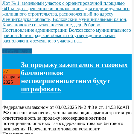
Лот № 1: земельный участок с ориентировочной площадью
641 кв.м, разрешенное использование – для индивидуального
жилищного строительства, расположенный по адресу:
Ленинградская область, Волховский муниципальный район,
Колчановское сельское поселение, дер. Реброво.
Постановление администрации Волховского муниципального
района Ленинградской области об утверждении схемы
расположения земельного участка на...
Читать дальше
За продажу зажигалок и газовых
баллончиков
27
февраля
несовершеннолетним будут
2025
штрафовать
Федеральным законом от 03.02.2025 № 2-ФЗ в ст. 14.53 КоАП
РФ внесены изменения, устанавливающие административную
ответственность за продажу несовершеннолетним
потенциально опасных газосодержащих товаров бытового
назначения. Перечень таких товаров установит