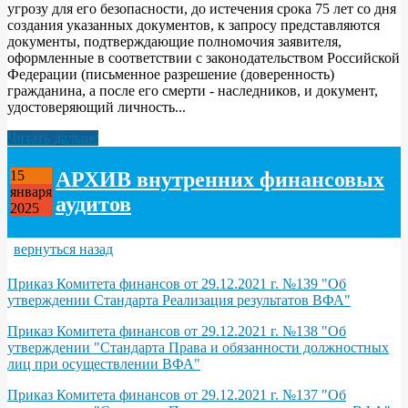
угрозу для его безопасности, до истечения срока 75 лет со дня
создания указанных документов, к запросу представляются
документы, подтверждающие полномочия заявителя,
оформленные в соответствии с законодательством Российской
Федерации (письменное разрешение (доверенность)
гражданина, а после его смерти - наследников, и документ,
удостоверяющий личность...
Читать дальше
АРХИВ внутренних финансовых
15
января
аудитов
2025
вернуться назад
Приказ Комитета финансов от 29.12.2021 г. №139 "Об
утверждении Стандарта Реализация результатов ВФА"
Приказ Комитета финансов от 29.12.2021 г. №138 "Об
утверждении "Стандарта Права и обязанности должностных
лиц при осуществлении ВФА"
Приказ Комитета финансов от 29.12.2021 г. №137 "Об