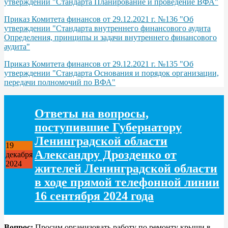
утверждении "Стандарта Планирование и проведение ВФА"
Приказ Комитета финансов от 29.12.2021 г. №136 "Об
утверждении "Стандарта внутреннего финансового аудита
Определения, принципы и задачи внутреннего финансового
аудита"
Приказ Комитета финансов от 29.12.2021 г. №135 "Об
утверждении "Стандарта Основания и порядок организации,
передачи полномочий по ВФА"
Ответы на вопросы,
поступившие Губернатору
Ленинградской области
19
Александру Дрозденко от
декабря
2024
жителей Ленинградской области
в ходе прямой телефонной линии
16 сентября 2024 года
Вопрос:
Просим организовать работу по ремонту крыши в