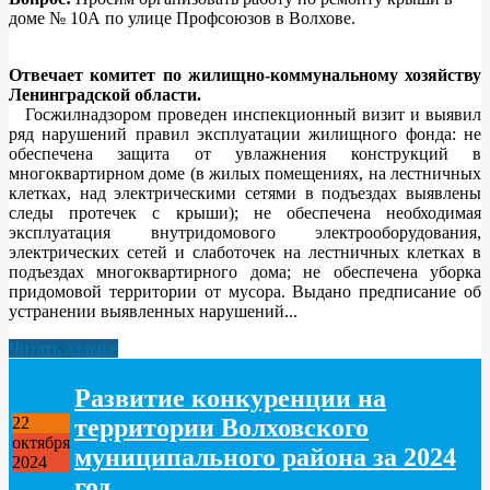
доме № 10А по улице Профсоюзов в Волхове.
Отвечает комитет по жилищно-коммунальному хозяйству
Ленинградской области.
Госжилнадзором проведен инспекционный визит и выявил
ряд нарушений правил эксплуатации жилищного фонда: не
обеспечена защита от увлажнения конструкций в
многоквартирном доме (в жилых помещениях, на лестничных
клетках, над электрическими сетями в подъездах выявлены
следы протечек с крыши); не обеспечена необходимая
эксплуатация внутридомового электрооборудования,
электрических сетей и слаботочек на лестничных клетках в
подъездах многоквартирного дома; не обеспечена уборка
придомовой территории от мусора. Выдано предписание об
устранении выявленных нарушений...
Читать дальше
Развитие конкуренции на
территории Волховского
22
октября
муниципального района за 2024
2024
год