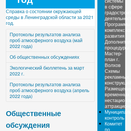
системы
в сфере
Справка о состоянии окружающей
градострои
среды в Ленинградской области за 2021
деятельнос
год.
Программы
комплексно
Протоколы результатов анализа
развития
проб атмосферного воздуха (май
Дополните
2022 года)
процедуры
Мастер-
Об общественных обсуждениях
план г.
Волхов
Экологический бюллетень за март
Схемы
2022 г.
рекламных
конструкци
Протоколы результатов анализа
Размещени
проб атмосферного воздуха (апрель
временных
2022 года)
нестациона
аттракцион
Общественные
Муниципал
контроль
обсуждения
Комитет
по