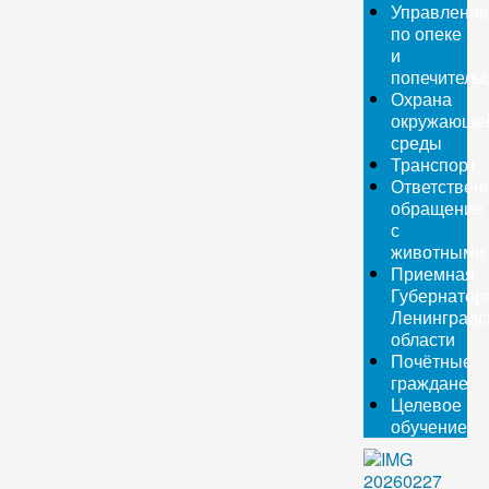
Управление
по опеке
и
попечитель
Охрана
окружающе
среды
Транспорт
Ответствен
обращение
с
животными
Приемная
Губернатор
Ленинградс
области
Почётные
граждане
Целевое
обучение