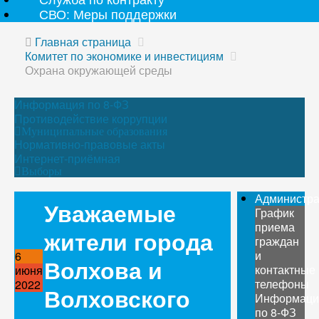
СВО: Меры поддержки
Главная страница
Комитет по экономике и инвестициям
Охрана окружающей среды
Информация по 8-ФЗ
Противодействие коррупции
Муниципальные образования
Нормативно-правовые акты
Интернет-приёмная
Выборы
Администр
Уважаемые
График
приема
жители города
граждан
и
6
Волхова и
контактные
июня
телефоны
2022
Волховского
Информаци
по 8-ФЗ