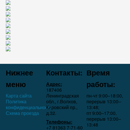
Нижнее
Контакты:
Время
меню
работы:
Адрес:
187406
Карта сайта
Ленинградская
пн-чт 9:00–18:00,
Политика
обл., г.Волхов,
перерыв 13:00–
конфиденциальности
Кировский пр.,
13:48;
Схема проезда
д.32.
пт 9:00–17:00,
перерыв 13:00–
Телефоны:
13:48
+7 81363 7‑71-60