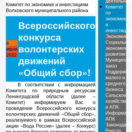
деятельнос
Комитет по экономике и инвестициям
Комитет
Волховского муниципального района
по
экономике
Всероссийского
и
инвестиция
конкурса
Экономика
Социально-
6
волонтерских
экономичес
июня
развитие
2022
движений
Муниципал
заказ
«Общий сбор»!
Поддержка
малого и
среднего
В соответствии с информацией
бизнеса
Комитета по природным ресурсам
Сельское
Ленинградской области (далее –
хозяйство
Комитет) информируем Вас о
и АПК
проведении Всероссийского конкурса
Информаци
волонтерских движений «Общий сбор»,
АПК
реализуемого в рамках Всероссийской
Законодате
акции «Вода России» (далее – Конкурс)
Реестр
по очистке берегов водоемов от мусора