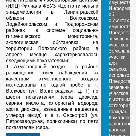
имущество
(ИЛЦ) Филиала ФБУЗ «Центр гигиены и
Информаци
эпидемиологии в Ленинградской
об
области в Волховском,
объектах
Лодейнопольском и Подпорожском
имущества
районах» в системе социально-
Предоставл
гигиенического мониторинга,
земельных
экологическая обстановка на
участков
территории Волховского района в
Земельные
апреле месяце характеризовалась
участки
следующими показателями:
для
1. Атмосферный воздух - в районе
сельхоз.
размещения точек наблюдения за
использова
качеством атмосферного воздуха
Предоставл
исследованы по одной пробе в г.
земельных
Волхове (ул. Волгоградская, д. 1) по
участков
шести показателям (сера диоксид,
льготным
серная кислота, фтористый водород,
категориям
азота диоксид, взвешенные вещества,
граждан
углерод оксид) и в г. Сясьстрой (ул.
Комплексн
Петрозаводская, поликлиника) по пяти
кадастровы
показателям (сера...
работы
Государств