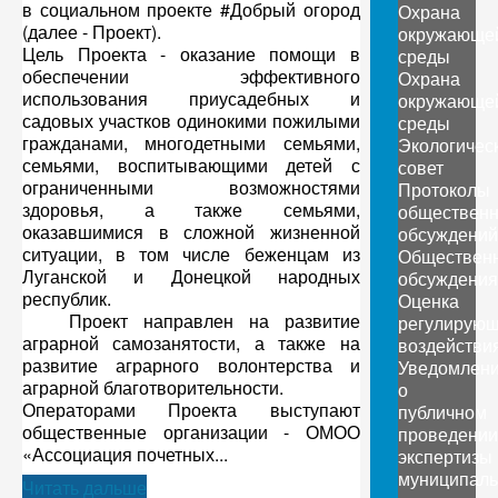
в социальном проекте #Добрый огород
Охрана
(далее - Проект).
окружающе
Цель Проекта - оказание помощи в
среды
обеспечении эффективного
Охрана
использования приусадебных и
окружающе
садовых участков одинокими пожилыми
среды
гражданами, многодетными семьями,
Экологичес
семьями, воспитывающими детей с
совет
ограниченными возможностями
Протоколы
здоровья, а также семьями,
обществен
оказавшимися в сложной жизненной
обсуждений
ситуации, в том числе беженцам из
Обществен
Луганской и Донецкой народных
обсуждения
республик.
Оценка
Проект направлен на развитие
регулирующ
аграрной самозанятости, а также на
воздействи
развитие аграрного волонтерства и
Уведомлен
аграрной благотворительности.
о
Операторами Проекта выступают
публичном
общественные организации - ОМОО
проведении
«Ассоциация почетных...
экспертизы
муниципаль
Читать дальше