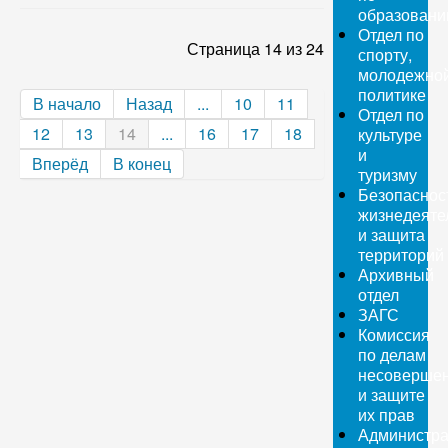
образован
Отдел по
Страница 14 из 24
спорту,
молодежно
политике
В начало
Назад
...
10
11
Отдел по
12
13
14
...
16
17
18
культуре
и
Вперёд
В конец
туризму
Безопаснос
жизнедеяте
и защита
территорий
Архивный
отдел
ЗАГС
Комиссия
по делам
несовершен
и защите
их прав
Администра