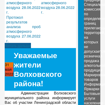
атмосферного
атмосферного
Специальн
воздуха 28.06.2022
воздуха 28.06.2022
комиссия
г.
г.
по
Протокол
определен
результатов
границ
анализа проб
прилегающ
атмосферного
территорий,
воздуха 27.06.2022
на
г.
которых
Читать дальше
не
допускаетс
Уважаемые
розничная
продажа
жители
31
алкогольно
мая
продукции
Волховского
2022
Маркировка
товаров
района!
Информаци
Ярмарки
Администрации Волховского
Бытовые
муниципального района информирует
услуги
Вас об участии Ленинградской области
населению