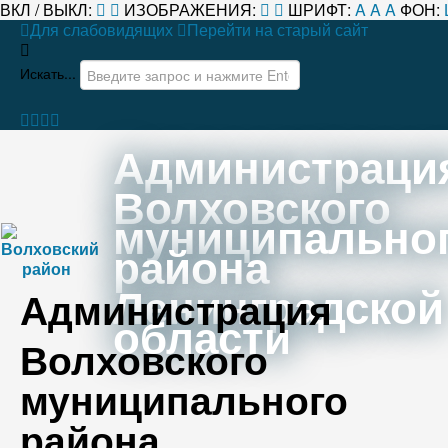
ВКЛ / ВЫКЛ:
ИЗОБРАЖЕНИЯ:
ШРИФТ:
A
A
A
ФОН:
Для слабовидящих
Перейти на старый сайт
Искать...
Администраци
Волховского
муниципально
района
Ленинградской
Администрация
области
Волховского
муниципального
района