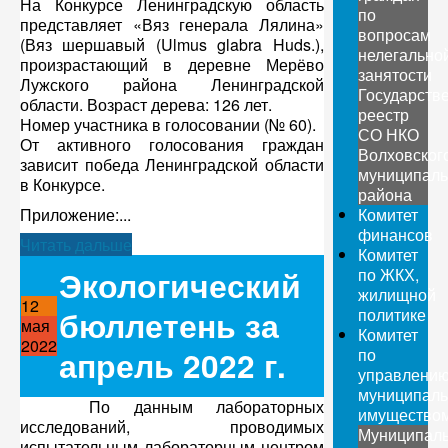
На Конкурсе Ленинградскую область
по
представляет «Вяз генерала Лялина»
вопросам
(Вяз шершавый (Ulmus glabra Huds.),
нелегально
произрастающий в деревне Мерёво
занятости
Лужского района Ленинградской
Государств
области. Возраст дерева: 126 лет.
реестр
Номер участника в голосовании (№ 60).
СО НКО
От активного голосования граждан
Волховског
зависит победа Ленинградской области
муниципаль
в Конкурсе.
района
Приложение:...
Комитет
финансов
Читать дальше
Комитет
Экологический
по ЖКХ,
жилищной
12
бюллетень за
политике
мая
Комитет
2022
апрель 2022 г.
по
управлени
муниципал
По данным лабораторных
имущество
исследований, проводимых
Муниципал
испытательным лабораторным центром