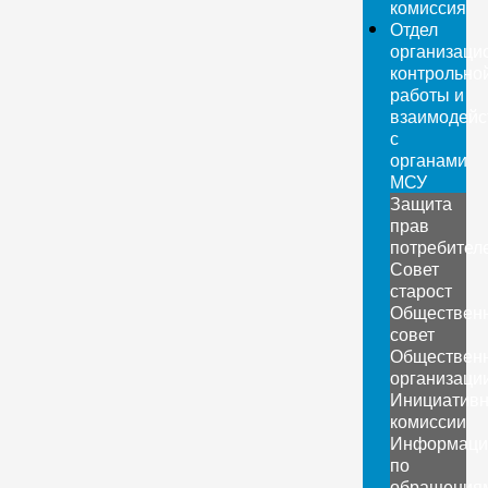
комиссия
Отдел
организаци
контрольно
работы и
взаимодейс
с
органами
МСУ
Защита
прав
потребител
Совет
старост
Обществен
совет
Обществен
организаци
Инициатив
комиссии
Информаци
по
обращения