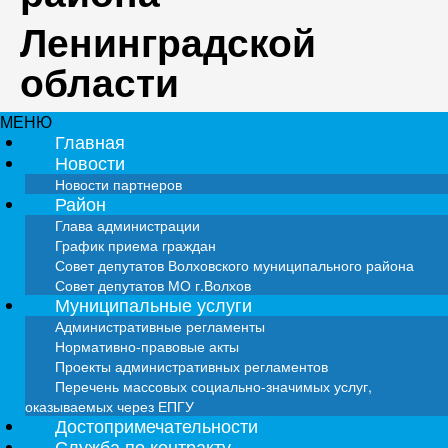
Ленинградской
области
МЕНЮ
Главная
Новости
Новости партнеров
Район
Глава администрации
График приема граждан
Совет депутатов Волховского муниципального района
Совет депутатов МО г.Волхов
Муниципальные услуги
Административные регламенты
Нормативно-правовые акты
Проекты административных регламентов
Перечень массовых социально-значимых услуг,
оказываемых через ЕПГУ
Достопримечательности
Служба по контракту