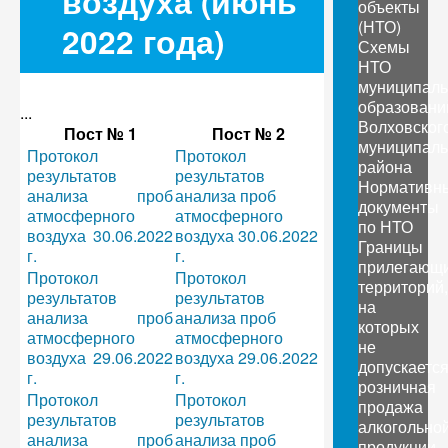
воздуха (июнь
объекты
(НТО)
2022 года)
Схемы
НТО
муниципал
образовани
...
Волховског
Пост № 1
Пост № 2
муниципаль
Протокол
Протокол
района
результатов
результатов
Нормативн
анализа проб
анализа проб
документы
атмосферного
атмосферного
по НТО
воздуха 30.06.2022
воздуха 30.06.2022
Границы
г.
г.
прилегающ
Протокол
Протокол
территорий,
результатов
результатов
на
анализа проб
анализа проб
которых
атмосферного
атмосферного
не
воздуха 29.06.2022
воздуха 29.06.2022
допускаетс
г.
г.
розничная
Протокол
Протокол
продажа
результатов
результатов
алкогольно
анализа проб
анализа проб
продукции