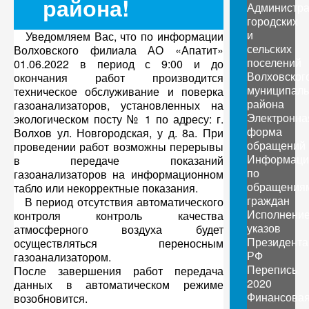
района!
Администр
городских
и
Уведомляем Вас, что по информации
сельских
Волховского филиала АО «Апатит»
поселений
01.06.2022 в период с 9:00 и до
Волховског
окончания работ производится
муниципаль
техническое обслуживание и поверка
района
газоанализаторов, установленных на
Электронна
экологическом посту № 1 по адресу: г.
форма
Волхов ул. Новгородская, у д. 8а. При
обращений
проведении работ возможны перерывы
Информаци
в передаче показаний
по
газоанализаторов на информационном
обращения
табло или некорректные показания.
граждан
В период отсутствия автоматического
Исполнени
контроля контроль качества
указов
атмосферного воздуха будет
Президента
осуществляться переносным
РФ
газоанализатором.
Перепись
После завершения работ передача
2020
данных в автоматическом режиме
Финансова
возобновится.