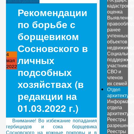
Читать дальше
кадастрова
Рекомендации
оценка
Выявление
по борьбе с
правооблад
ранее
борщевиком
учтенных
объектов
Сосновского в
недвижимо
Социальна
4
личных
поддержка
мая
участников
2022
подсобных
СВО и
членов
хозяйствах (в
их семей
Отдел
редакции на
архитектур
Информаци
01.03.2022 г.)
отдела
архитектур
Реестры
Внимание! Во избежание попадания
разрешени
гербицидов и сока борщевика
Реестры
Сосновского на кожные покровы и в