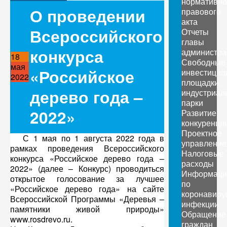
нормативно
О проведении
правового
акта
Всероссийского
Отчеты
главы
конкурса
администра
18
Свободные
мая
«Российское
инвестицио
2022
площадки,
дерево года –
индустриал
парки
2022»
Развитие
конкуренци
Проектное
С 1 мая по 1 августа 2022 года в
управление
рамках проведения Всероссийского
Налоговые
конкурса «Российское дерево года –
расходы
2022» (далее – Конкурс) проводиться
Информаци
открытое голосование за лучшее
по
«Российское дерево года» на сайте
коронавиру
Всероссийской Программы «Деревья –
инфекции
памятники живой природы»
Обращение
www.rosdrevo.ru.
граждан