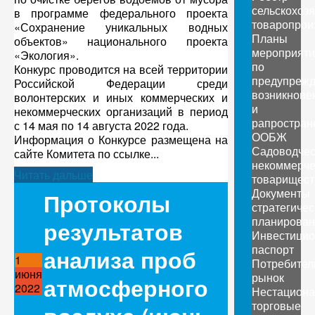
сельскохоз
в программе федерального проекта
товаропрои
«Сохранение уникальных водных
Планы
объектов» национального проекта
мероприяти
«Экология».
по
Конкурс проводится на всей территории
предупреж
Российской Федерации среди
возникнове
волонтерских и иных коммерческих и
и
некоммерческих организаций в период
рапростран
с 14 мая по 14 августа 2022 года.
ООБЖ
Информация о Конкурсе размещена на
Садоводчес
сайте Комитета по ссылке...
некоммерче
Читать дальше
товарищест
Документы
Протоколы
стратегичес
планирован
результатов
Инвестици
паспорт
анализа проб
1
Потребител
июня
рынок
атмосферного
2022
Нестацион
торговые