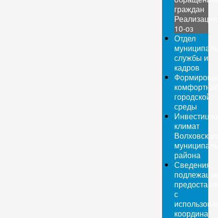
граждан
Реализация
10-оз
Отдел
муниципаль
службы и
кадров
Формирова
комфортно
городской
среды
Инвестици
климат
Волховског
муниципаль
района
Сведения,
подлежащи
предоставл
с
использова
координат