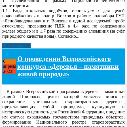
1. Исследования в рамках социально-гигиенического
мониторинга:
1.1. Вода открытых водоёмов, используемых для целей
водоснабжения - в воде р. Волхов в районе водозабора ГУП
«Леноблводоканал» в г. Волхове в одной исследуемой пробе
отмечались превышение ПДК в 4,4 раза по содержанию
железа общего и в 1,7 раза по содержанию алюминия (за счёт
природного качества воды). Согласно...
Читать дальше
О проведении Всероссийского
6
конкурса «Деревья – памятники
апреля
2023
живой природы»
В рамках Всероссийской программы «Деревья – памятники
живой Природы», целью которой является поиск и
сохранение уникальных старовозрастных деревьев,
представляющих собой природную, культурную и
историческую ценность для Российской Федерации, придание
им статуса охраняемых государством природных объектов,
формирование Национального реестра старовозрастных