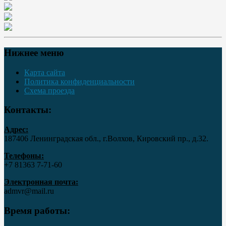
Нижнее меню
Карта сайта
Политика конфиденциальности
Схема проезда
Контакты:
Адрес:
187406 Ленинградская обл., г.Волхов, Кировский пр., д.32.
Телефоны:
+7 81363 7‑71-60
Электронная почта:
admvr@mail.ru
Время работы: