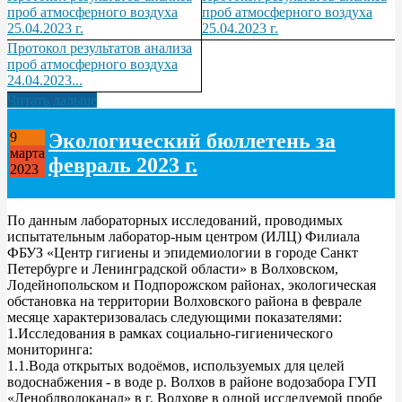
проб атмосферного воздуха
проб атмосферного воздуха
25.04.2023 г.
25.04.2023 г.
Протокол результатов анализа
проб атмосферного воздуха
24.04.2023...
Читать дальше
Экологический бюллетень за
9
марта
февраль 2023 г.
2023
По данным лабораторных исследований, проводимых
испытательным лаборатор-ным центром (ИЛЦ) Филиала
ФБУЗ «Центр гигиены и эпидемиологии в городе Санкт
Петербурге и Ленинградской области» в Волховском,
Лодейнопольском и Подпорожском районах, экологическая
обстановка на территории Волховского района в феврале
месяце характеризовалась следующими показателями:
1.Исследования в рамках социально-гигиенического
мониторинга:
1.1.Вода открытых водоёмов, используемых для целей
водоснабжения - в воде р. Волхов в районе водозабора ГУП
«Леноблводоканал» в г. Волхове в одной исследуемой пробе