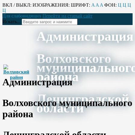
ВКЛ / ВЫКЛ:
ИЗОБРАЖЕНИЯ:
ШРИФТ:
A
A
A
ФОН:
Ц
Ц
Ц
Ц
Для слабовидящих
Перейти на старый сайт
Искать...
Администрация
Волховского
муниципальног
района
Администрация
Ленинградской
Волховского муниципального
области
района
Ленинградской области