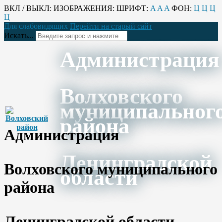
ВКЛ / ВЫКЛ:
ИЗОБРАЖЕНИЯ:
ШРИФТ:
A
A
A
ФОН:
Ц
Ц
Ц
Ц
Для слабовидящих
Перейти на старый сайт
Искать...
Администрация
Волховского
муниципальног
района
Администрация
Ленинградской
Волховского муниципального
области
района
Ленинградской области