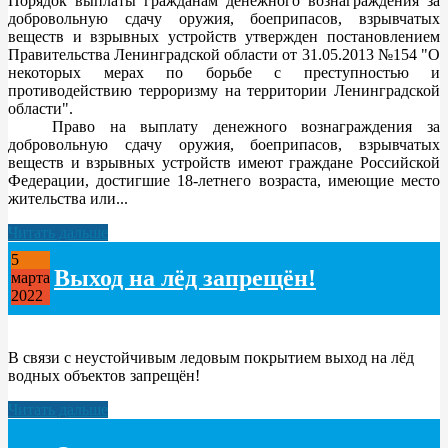
Порядок выплаты гражданам денежного вознаграждения за
добровольную сдачу оружия, боеприпасов, взрывчатых
веществ и взрывных устройств утвержден постановлением
Правительства Ленинградской области от 31.05.2013 №154 "О
некоторых мерах по борьбе с преступностью и
противодействию терроризму на территории Ленинградской
области".
Право на выплату денежного вознаграждения за
добровольную сдачу оружия, боеприпасов, взрывчатых
веществ и взрывных устройств имеют граждане Российской
Федерации, достигшие 18-летнего возраста, имеющие место
жительства или...
Читать дальше
5
Выход на лëд запрещëн!
марта
2022
В связи с неустойчивым ледовым покрытием выход на лёд
водных объектов запрещён!
Читать дальше