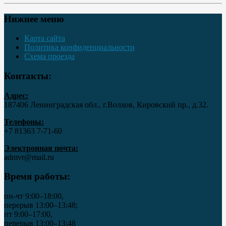
Нижнее меню
Карта сайта
Политика конфиденциальности
Схема проезда
Контакты:
Адрес:
187406 Ленинградская обл., г.Волхов, Кировский пр., д.32.
Телефоны:
+7 81363 7‑71-60
Электронная почта:
admvr@mail.ru
Время работы:
пн-чт 9:00–18:00,
перерыв 13:00–13:48;
пт 9:00–17:00,
перерыв 13:00–13:48