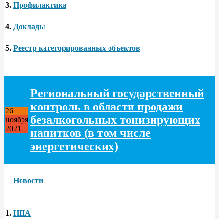
3.
Профилактика
4.
Доклады
5.
Реестр категорированных объектов
Региональный государственный
контроль в области продажи
26
безалкогольных тонизирующих
ноября
2021
напитков (в том числе
энергетических)
Новости
1.
Н
ПА