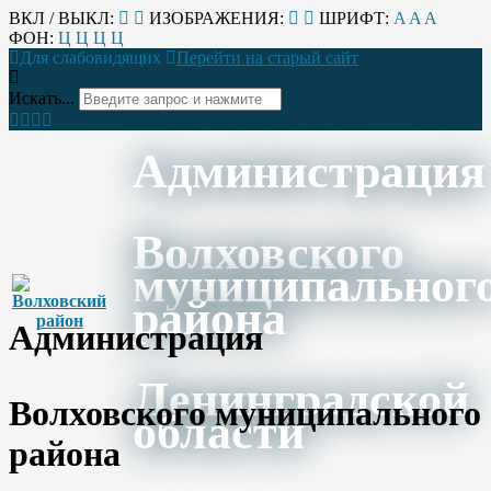
ВКЛ / ВЫКЛ:
ИЗОБРАЖЕНИЯ:
ШРИФТ:
A
A
A
ФОН:
Ц
Ц
Ц
Ц
Для слабовидящих
Перейти на старый сайт
Искать...
Администрация
Волховского
муниципальног
района
Администрация
Ленинградской
Волховского муниципального
области
района