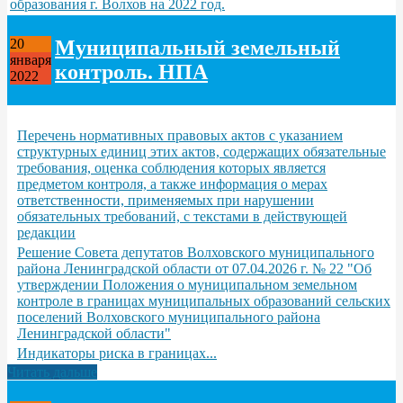
образования г. Волхов на 2022 год.
Муниципальный земельный
20
января
контроль. НПА
2022
Перечень нормативных правовых актов с указанием
структурных единиц этих актов, содержащих обязательные
требования, оценка соблюдения которых является
предметом контроля, а также информация о мерах
ответственности, применяемых при нарушении
обязательных требований, с текстами в действующей
редакции
Решение Совета депутатов Волховского муниципального
района Ленинградской области от 07.04.2026 г. № 22 "Об
утверждении Положения о муниципальном земельном
контроле в границах муниципальных образований сельских
поселений Волховского муниципального района
Ленинградской области"
Индикаторы риска в границах...
Читать дальше