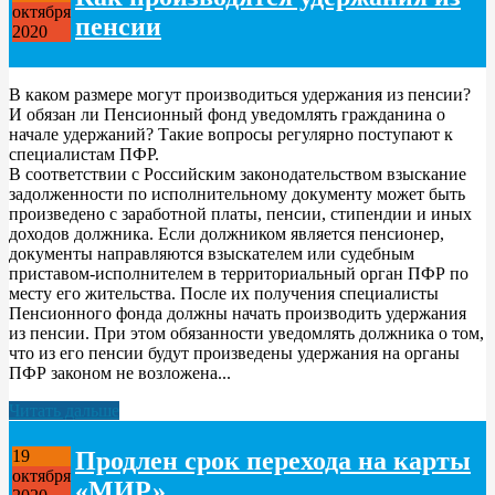
октября
пенсии
2020
В каком размере могут производиться удержания из пенсии?
И обязан ли Пенсионный фонд уведомлять гражданина о
начале удержаний? Такие вопросы регулярно поступают к
специалистам ПФР.
В соответствии с Российским законодательством взыскание
задолженности по исполнительному документу может быть
произведено с заработной платы, пенсии, стипендии и иных
доходов должника. Если должником является пенсионер,
документы направляются взыскателем или судебным
приставом-исполнителем в территориальный орган ПФР по
месту его жительства. После их получения специалисты
Пенсионного фонда должны начать производить удержания
из пенсии. При этом обязанности уведомлять должника о том,
что из его пенсии будут произведены удержания на органы
ПФР законом не возложена...
Читать дальше
Продлен срок перехода на карты
19
октября
«МИР»