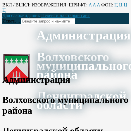
ВКЛ / ВЫКЛ:
ИЗОБРАЖЕНИЯ:
ШРИФТ:
A
A
A
ФОН:
Ц
Ц
Ц
Ц
Для слабовидящих
Перейти на старый сайт
Искать...
Администрация
Волховского
муниципальног
района
Администрация
Ленинградской
Волховского муниципального
области
района
Ленинградской области