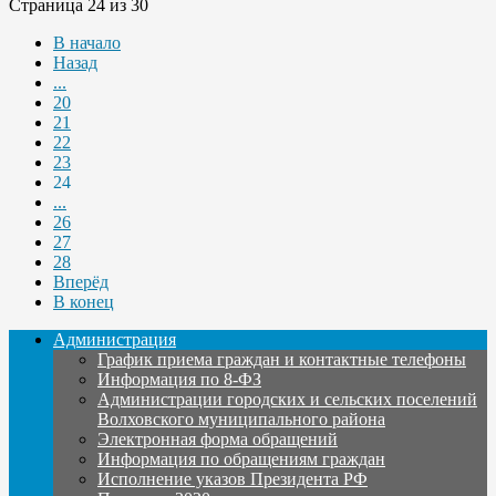
Страница 24 из 30
В начало
Назад
...
20
21
22
23
24
...
26
27
28
Вперёд
В конец
Администрация
График приема граждан и контактные телефоны
Информация по 8-ФЗ
Администрации городских и сельских поселений
Волховского муниципального района
Электронная форма обращений
Информация по обращениям граждан
Исполнение указов Президента РФ