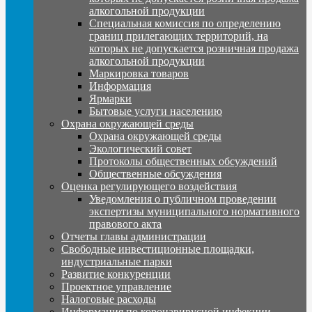
алкогольной продукции
Специальная комиссия по определению
границ прилегающих территорий, на
которых не допускается розничная продажа
алкогольной продукции
Маркировка товаров
Информация
Ярмарки
Бытовые услуги населению
Охрана окружающей среды
Охрана окружающей среды
Экологический совет
Протоколы общественных обсуждений
Общественные обсуждения
Оценка регулирующего воздействия
Уведомления о публичном проведении
экспертизы муниципального нормативного
правового акта
Отчеты главы администрации
Свободные инвестиционные площадки,
индустриальные парки
Развитие конкуренции
Проектное управление
Налоговые расходы
Информация по коронавирусной инфекции