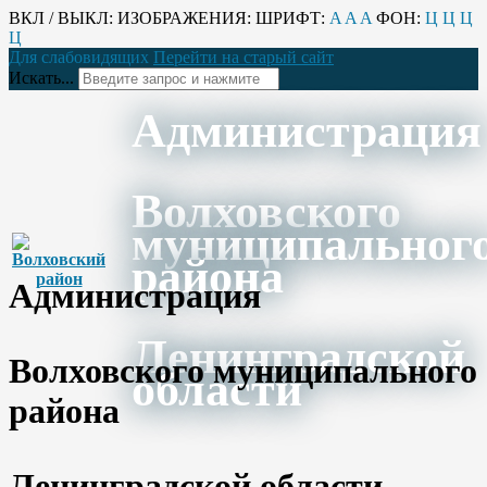
ВКЛ / ВЫКЛ:
ИЗОБРАЖЕНИЯ:
ШРИФТ:
A
A
A
ФОН:
Ц
Ц
Ц
Ц
Для слабовидящих
Перейти на старый сайт
Искать...
Администрация
Волховского
муниципальног
района
Администрация
Ленинградской
Волховского муниципального
области
района
Ленинградской области