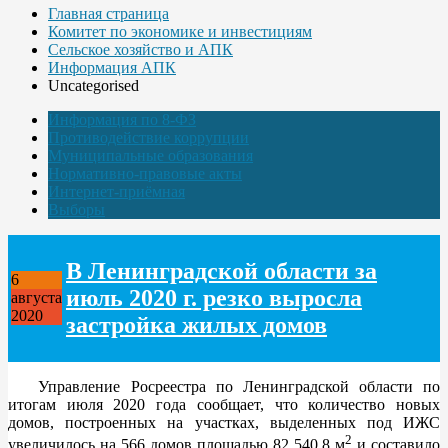
Главная страница
Комитет по экономике и инвестициям
Сельское хозяйство и АПК
Информация АПК
Uncategorised
Информация по 8-ФЗ
Противодействие коррупции
Муниципальные образования
Нормативно-правовые акты
Интернет-приёмная
Выборы
В Ленинградской области за
6
июль 2020 г. резко выросла
августа
2020
застройка жилых домов
Управление Росреестра по Ленинградской области по
итогам июля 2020 года сообщает, что количество новых
домов, построенных на участках, выделенных под ИЖС
2
увеличилось на 566 домов площадью 82 540,8 м
и составило