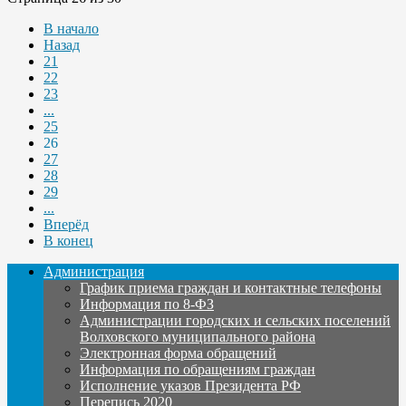
В начало
Назад
21
22
23
...
25
26
27
28
29
...
Вперёд
В конец
Администрация
График приема граждан и контактные телефоны
Информация по 8-ФЗ
Администрации городских и сельских поселений
Волховского муниципального района
Электронная форма обращений
Информация по обращениям граждан
Исполнение указов Президента РФ
Перепись 2020