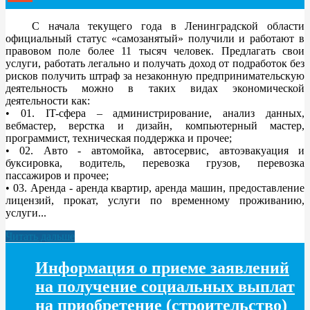
С начала текущего года в Ленинградской области
официальный статус «самозанятый» получили и работают в
правовом поле более 11 тысяч человек. Предлагать свои
услуги, работать легально и получать доход от подработок без
рисков получить штраф за незаконную предпринимательскую
деятельность можно в таких видах экономической
деятельности как:
• 01. IT-сфера – администрирование, анализ данных,
вебмастер, верстка и дизайн, компьютерный мастер,
программист, техническая поддержка и прочее;
• 02. Авто - автомойка, автосервис, автоэвакуация и
буксировка, водитель, перевозка грузов, перевозка
пассажиров и прочее;
• 03. Аренда - аренда квартир, аренда машин, предоставление
лицензий, прокат, услуги по временному проживанию,
услуги...
Читать дальше
Информация о приеме заявлений
на получение социальных выплат
на приобретение (строительство)