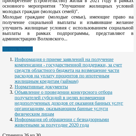
приобретение (строительство) жилья в 2021 году в рамках
основного мероприятия "Улучшение жилищных условий
молодых граждан (молодых семей)".
Молодые граждане (молодые семьи), имеющие право на
получение социальной выплаты и изъявившие желание
улучшить жилищные условия с использованием социальной
выплаты в рамках подпрограммы, представляют в
администрацию Волховского...
Читать дальше
Информация о приеме заявлений на получение
компенсации - государственной поддержки, за счет
средств областного бюджета на возмещение части
расходов на уплату процентов по ипотечным
жилищным кредитам (займам)
Нормативные документы
Объявление о проведении конкурсного отбора
получателей субсидий в целях возмещения
недополученных доходов от оказания банных услуг
организациям, оказывающим банные услуги
физическим лицам
Информация об обращении с безнадзорными
животными за полугодие 2020 года
Страница 26 из 30