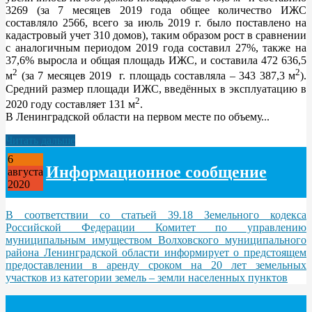
3269 (за 7 месяцев 2019 года общее количество ИЖС
составляло 2566, всего за июль 2019 г. было поставлено на
кадастровый учет 310 домов), таким образом рост в сравнении
с аналогичным периодом 2019 года составил 27%, также на
37,6% выросла и общая площадь ИЖС, и составила 472 636,5
2
2
м
(за 7 месяцев 2019 г. площадь составляла – 343 387,3 м
).
Средний размер площади ИЖС, введённых в эксплуатацию в
2
2020 году составляет 131 м
.
В Ленинградской области на первом месте по объему...
Читать дальше
6
Информационное сообщение
августа
2020
В соответствии со статьей 39.18 Земельного кодекса
Российской Федерации Комитет по управлению
муниципальным имуществом Волховского муниципального
района Ленинградской области информирует о предстоящем
предоставлении в аренду сроком на 20 лет земельных
участков из категории земель – земли населенных пунктов