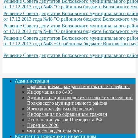
Решение Совета депутатов Волховского муниципального район
от 17.12.2013 года №48 "О районном бюджете Волховского му
Решение Совета депутатов Волховского муниципального район
от 17.12.2013 года №48 "О районном бюджете Волховского му
Решение Совета депутатов Волховского муниципального район
от 17.12.2013 года №48 "О районном бюджете Волховского му
Решение Совета депутатов Волховского муниципального район
от 17.12.2013 года №48 «О районном бюджете Волховского му
Решение Совета депутатов Волховского муниципального район
Администрация
График приема граждан и контактные телефоны
Информация по 8-ФЗ
Администрации городских и сельских поселений
Волховского муниципального района
Электронная форма обращений
Информация по обращениям граждан
Исполнение указов Президента РФ
Перепись 2020
Финансовая деятельность
Комитет по экономике и инвестициям