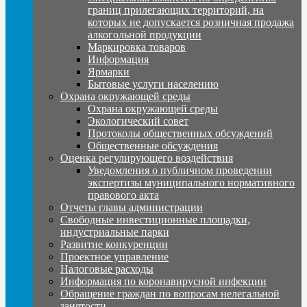
границ прилегающих территорий, на
которых не допускается розничная продажа
алкогольной продукции
Маркировка товаров
Информация
Ярмарки
Бытовые услуги населению
Охрана окружающей среды
Охрана окружающей среды
Экологический совет
Протоколы общественных обсуждений
Общественные обсуждения
Оценка регулирующего воздействия
Уведомления о публичном проведении
экспертизы муниципального нормативного
правового акта
Отчеты главы администрации
Свободные инвестиционные площадки,
индустриальные парки
Развитие конкуренции
Проектное управление
Налоговые расходы
Информация по коронавирусной инфекции
Обращение граждан по вопросам нелегальной
занятости