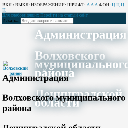
ВКЛ / ВЫКЛ:
ИЗОБРАЖЕНИЯ:
ШРИФТ:
A
A
A
ФОН:
Ц
Ц
Ц
Ц
Для слабовидящих
Перейти на старый сайт
Искать...
Администрация
Волховского
муниципальног
района
Администрация
Ленинградской
Волховского муниципального
области
района
Ленинградской области