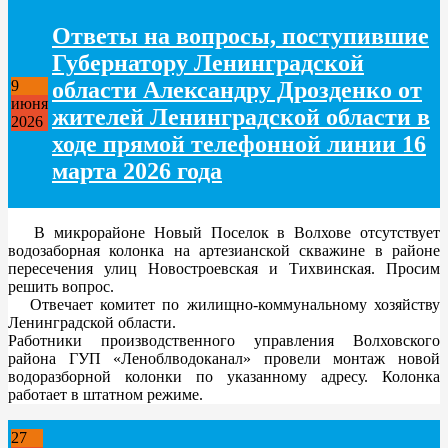
Ответы на вопросы, поступившие
Губернатору Ленинградской
области Александру Дрозденко от
9
июня
жителей Ленинградской области в
2026
ходе прямой телефонной линии 16
марта 2026 года
В микрорайоне Новый Поселок в Волхове отсутствует
водозаборная колонка на артезианской скважине в районе
пересечения улиц Новостроевская и Тихвинская. Просим
решить вопрос.
Отвечает комитет по жилищно-коммунальному хозяйству
Ленинградской области.
Работники производственного управления Волховского
района ГУП «Леноблводоканал» провели монтаж новой
водоразборной колонки по указанному адресу. Колонка
работает в штатном режиме.
27