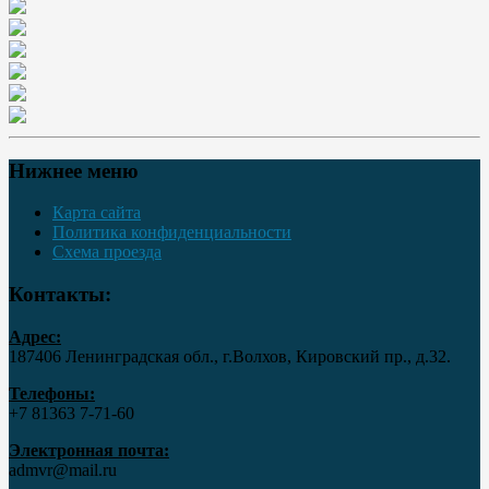
Нижнее меню
Карта сайта
Политика конфиденциальности
Схема проезда
Контакты:
Адрес:
187406 Ленинградская обл., г.Волхов, Кировский пр., д.32.
Телефоны:
+7 81363 7‑71-60
Электронная почта:
admvr@mail.ru