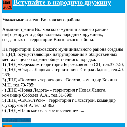
Вступайте в народную дружину
мая
2026
Уважаемые жители Волховского района!
Администрация Волховского муниципального района
информирует о добровольных народных дружинах,
созданных на территории Волховского района.
На территории Волховского муниципального района созданы
8 ДНД, осуществляющих патрулирования в общественных
местах с целью охраны общественного порядка:
1) ДНД «Бережки»-территория Бережковского СП, тел.37-740;
2) ДНД «Старая Ладога» - территория с.Старая Ладога, тел.49-
289;
3) ДНД «Волхов» - территория г.Волхов, командир Кокина
М.Н. тел.79-785;
4) ДНД «Новая Ладога» - территория г.Новая Ладога,
командир Соболев А.А., тел.31-898;
5) ДНД «СяСьСтРой» - территория г.Сясьстрой, командир
Сухоруков И.А. тел.52-862;
6) ДНД «Пашское сельское поселение» -...
Читать дальше