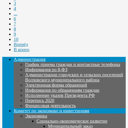
3
4
...
6
7
8
9
10
Вперёд
В конец
Администрация
График приема граждан и контактные телефоны
Информация по 8-ФЗ
Администрации городских и сельских поселений
Волховского муниципального района
Электронная форма обращений
Информация по обращениям граждан
Исполнение указов Президента РФ
Перепись 2020
Финансовая деятельность
Комитет по экономике и инвестициям
Экономика
Социально-экономическое развитие
Муниципальный заказ