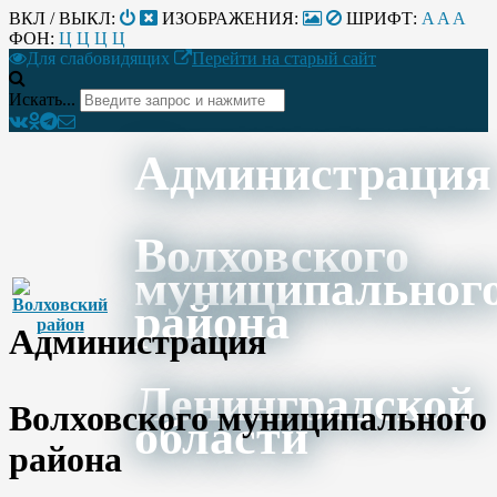
ВКЛ / ВЫКЛ:
ИЗОБРАЖЕНИЯ:
ШРИФТ:
A
A
A
ФОН:
Ц
Ц
Ц
Ц
Для слабовидящих
Перейти на старый сайт
Искать...
Администрация
Волховского
муниципальног
района
Администрация
Ленинградской
Волховского муниципального
области
района