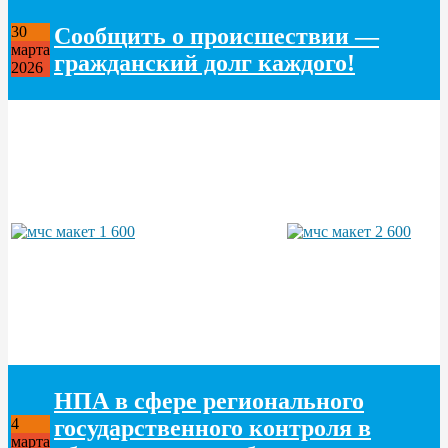
Сообщить о происшествии —
30
марта
гражданский долг каждого!
2026
НПА в сфере регионального
государственного контроля в
4
марта