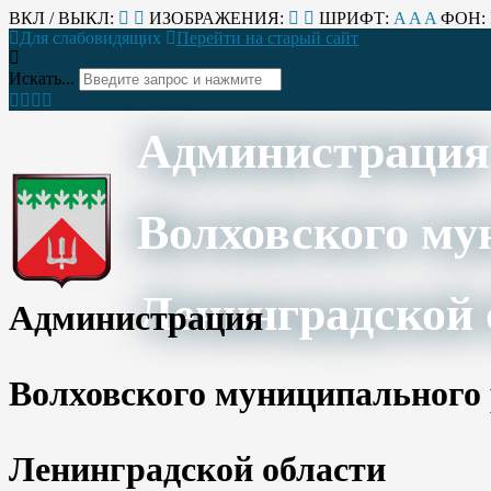
ВКЛ / ВЫКЛ:
ИЗОБРАЖЕНИЯ:
ШРИФТ:
A
A
A
ФОН:
Для слабовидящих
Перейти на старый сайт
Искать...
Администрация
Волховского му
Ленинградской 
Администрация
Волховского муниципального
Ленинградской области