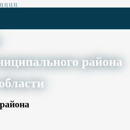
Ц
Ц
Ц
Ц
ниципального района
области
 района