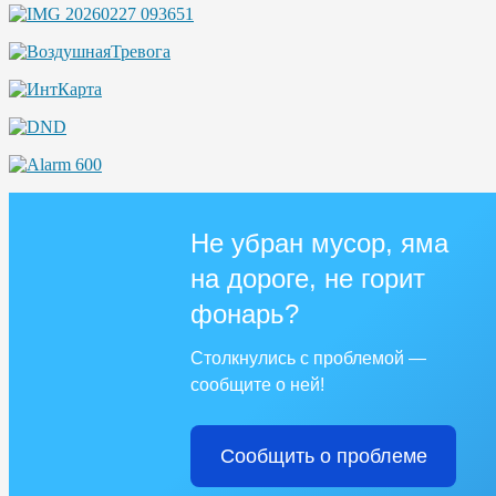
Не убран мусор, яма
на дороге, не горит
фонарь?
Столкнулись с проблемой —
сообщите о ней!
Сообщить о проблеме