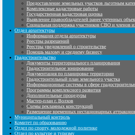
Предоставление земельных участков льготным кате
Комплексные кадастровые работы
Государственная кадастровая оценка
Выявление правообладателей ранее учтенных объе
Социальная поддержка участников СВО и членов и
Отдел архитектуры
Информация отдела архитектуры
Реестры разрешений
Реестры уведомлений о строительстве
Помощь малому и среднему бизнесу
Градостроительство
Документы территориального планирования
Градостроительное зонирование
Документация по планировке территории
Градостроительный план земельного участка
Информационные системы в сфере градостроительн
Программы комплексного развития
Дополнительные процедуры
Мастер-план г. Волхов
Схемы рекламных конструкций
Размещение временных нестационарных аттракцио
Муниципальный контроль
Комитет по образованию
Отдел по спорту, молодежной политике
Отдел по культуре и туризму