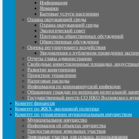
Информация
Ярмарки
Бытовые услуги населению
Охрана окружающей среды
Охрана окружающей среды
Экологический совет
Протоколы общественных обсуждений
Общественные обсуждения
Оценка регулирующего воздействия
Уведомления о публичном проведении экспер
Отчеты главы администрации
Свободные инвестиционные площадки, индустриал
Развитие конкуренции
Проектное управление
Налоговые расходы
Информация по коронавирусной инфекции
Обращение граждан по вопросам нелегальной заня
Государственный реестр СО НКО Волховского мун
Комитет финансов
Комитет по ЖКХ, жилищной политике
Комитет по управлению муниципальным имуществом
Муниципальное имущество
Информация об объектах имущества
Предоставление земельных участков
Земельные участки для сельхоз. использования