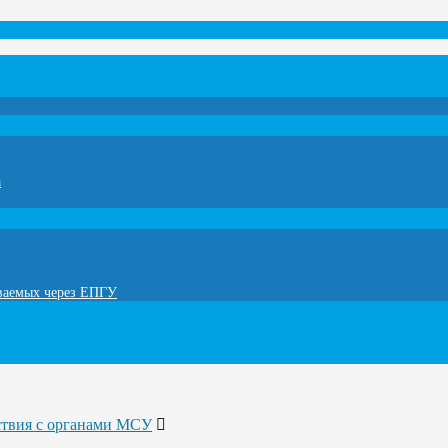
а
ываемых через ЕПГУ
ствия с органами МСУ