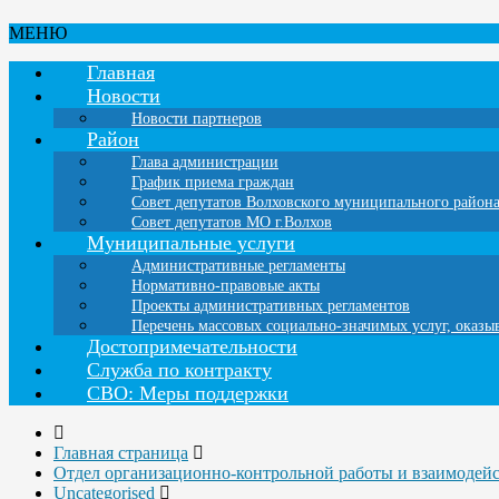
МЕНЮ
Главная
Новости
Новости партнеров
Район
Глава администрации
График приема граждан
Совет депутатов Волховского муниципального район
Совет депутатов МО г.Волхов
Муниципальные услуги
Административные регламенты
Нормативно-правовые акты
Проекты административных регламентов
Перечень массовых социально-значимых услуг, оказ
Достопримечательности
Служба по контракту
СВО: Меры поддержки
Главная страница
Отдел организационно-контрольной работы и взаимодей
Uncategorised