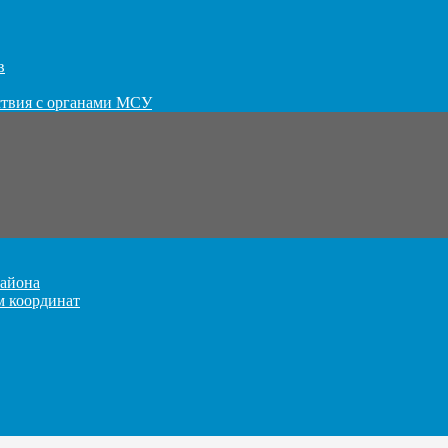
в
ствия с органами МСУ
айона
м координат