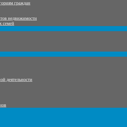
гориям граждан
ктов недвижимости
х семей
ой деятельности
нов