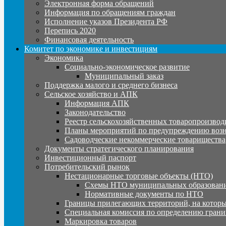
Электронная форма обращений
Информация по обращениям граждан
Исполнение указов Президента РФ
Перепись 2020
Финансовая деятельность
Комитет по экономике и инвестициям
Экономика
Социально-экономическое развитие
Муниципальный заказ
Поддержка малого и среднего бизнеса
Сельское хозяйство и АПК
Информация АПК
Законодательство
Реестр сельскохозяйственных товаропроизвод
Планы мероприятий по предупреждению воз
Садоводческие некоммерческие товарищества
Документы стратегического планирования
Инвестиционный паспорт
Потребительский рынок
Нестационарные торговые объекты (НТО)
Схемы НТО муниципальных образовани
Нормативные документы по НТО
Границы прилегающих территорий, на которы
Специальная комиссия по определению грани
Маркировка товаров