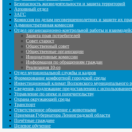
Безопасность жизнедеятельности и защита территорий
Архивный отдел
ЗАГС
Комиссия по делам несовершеннолетних и защите их пра
Административная комиссия
Отдел организационно-контрольной работы и взаимодей
Защита прав потребителей
Совет старост
Общественный совет
Общественные организации
Инициативные комиссии
Информация по обращениям граждан
Реализация 10-оз
Отдел муниципальной службы и кадров
Формирование комфортной городской среды
Инвестиционный климат Волховского муниципального р
Сведения, подлежащие предоставлению с использование
Управление по опеке и попечительству
Охрана окружающей среды
Транспорт
Ответственное обращение с животными
Приемная Губернатора Ленинградской области
Почётные граждане
Целевое обучение