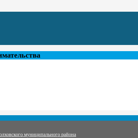
имательства
олховского муниципального района