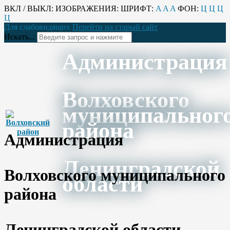
ВКЛ / ВЫКЛ:
ИЗОБРАЖЕНИЯ:
ШРИФТ:
A
A
A
ФОН:
Ц
Ц
Ц
Ц
Для слабовидящих
Перейти на старый сайт
Искать...
Администрация
Волховского
муниципальног
района
Администрация
Ленинградской
Волховского муниципального
области
района
Ленинградской области