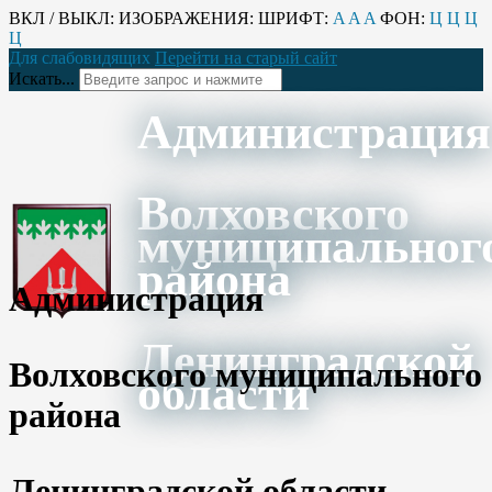
ВКЛ / ВЫКЛ:
ИЗОБРАЖЕНИЯ:
ШРИФТ:
A
A
A
ФОН:
Ц
Ц
Ц
Ц
Для слабовидящих
Перейти на старый сайт
Искать...
Администрация
Волховского
муниципальног
района
Администрация
Ленинградской
Волховского муниципального
области
района
Ленинградской области