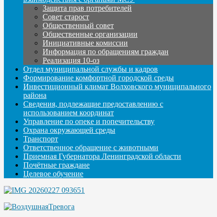
Защита прав потребителей
Совет старост
Общественный совет
Общественные организации
Инициативные комиссии
Информация по обращениям граждан
Реализация 10-оз
Отдел муниципальной службы и кадров
Формирование комфортной городской среды
Инвестиционный климат Волховского муниципального
района
Сведения, подлежащие предоставлению с
использованием координат
Управление по опеке и попечительству
Охрана окружающей среды
Транспорт
Ответственное обращение с животными
Приемная Губернатора Ленинградской области
Почётные граждане
Целевое обучение